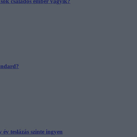
e sok családos ember vágyik?
tandard?
év teslázás szinte ingyen