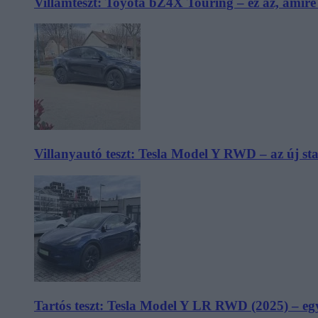
Villámteszt: Toyota bZ4X Touring – ez az, amir
Villanyautó teszt: Tesla Model Y RWD – az új s
Tartós teszt: Tesla Model Y LR RWD (2025) – egy 