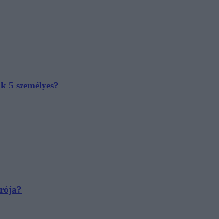
ak 5 személyes?
irója?