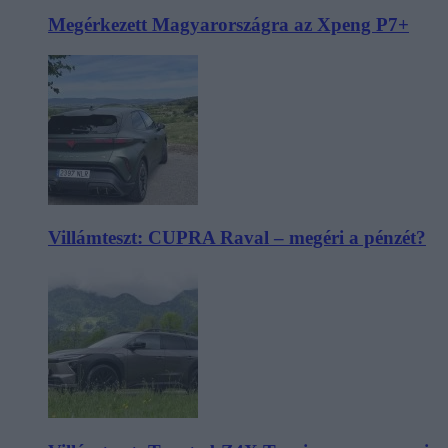
Megérkezett Magyarországra az Xpeng P7+
Villámteszt: CUPRA Raval – megéri a pénzét?