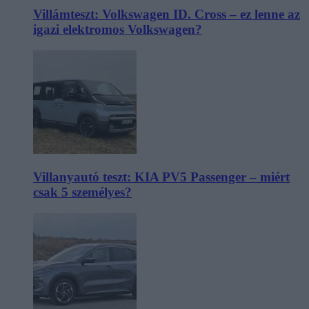
Villámteszt: Volkswagen ID. Cross – ez lenne az
igazi elektromos Volkswagen?
Villanyautó teszt: KIA PV5 Passenger – miért
csak 5 személyes?