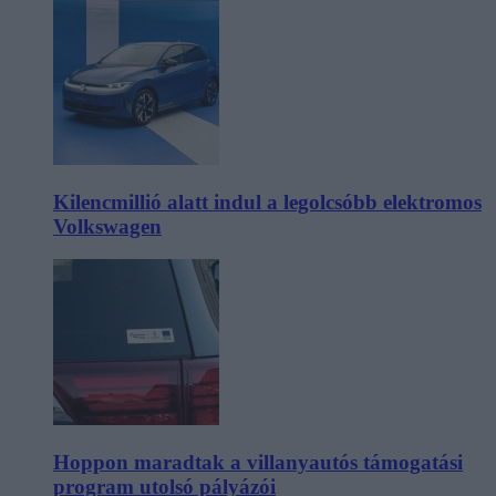
Kilencmillió alatt indul a legolcsóbb elektromos
Volkswagen
Hoppon maradtak a villanyautós támogatási
program utolsó pályázói