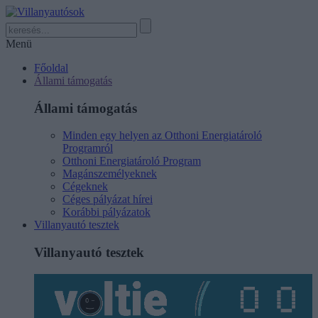
Menü
Főoldal
Állami támogatás
Állami támogatás
Minden egy helyen az Otthoni Energiatároló
Programról
Otthoni Energiatároló Program
Magánszemélyeknek
Cégeknek
Céges pályázat hírei
Korábbi pályázatok
Villanyautó tesztek
Villanyautó tesztek