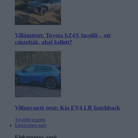
Villámteszt: Toyota bZ4X facelift – ott
csiszolták, ahol kellett?
Villanyautó teszt: Kia EV4 LR hatchback
További tesztek
Elektromos autó
Elektromos autó