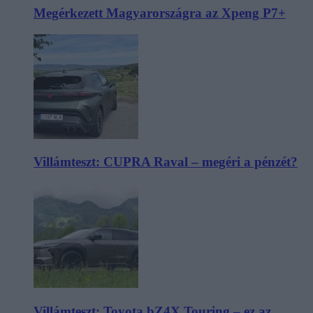
Megérkezett Magyarországra az Xpeng P7+
Villámteszt: CUPRA Raval – megéri a pénzét?
Villámteszt: Toyota bZ4X Touring – ez az,