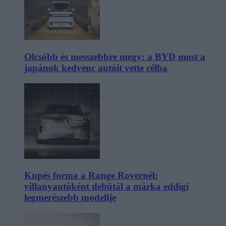
Olcsóbb és messzebbre megy: a BYD most a
japánok kedvenc autóit vette célba
Kupés forma a Range Rovernél:
villanyautóként debütál a márka eddigi
legmerészebb modellje