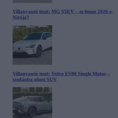
Villanyautó teszt: MG S5EV – ez lenne 2026 e-
Nirója?
Villanyautó teszt: Volvo ES90 Single Motor –
szedánba oltott SUV