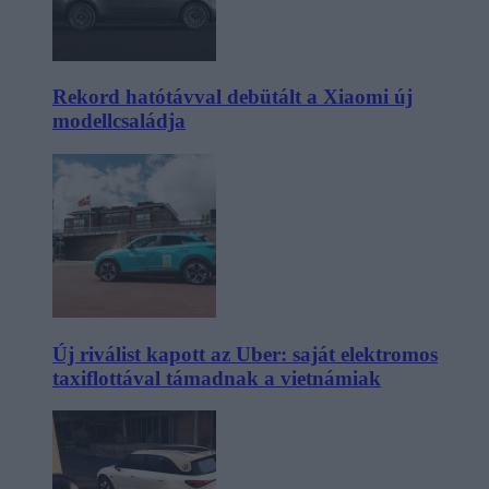
Rekord hatótávval debütált a Xiaomi új
modellcsaládja
Új riválist kapott az Uber: saját elektromos
taxiflottával támadnak a vietnámiak