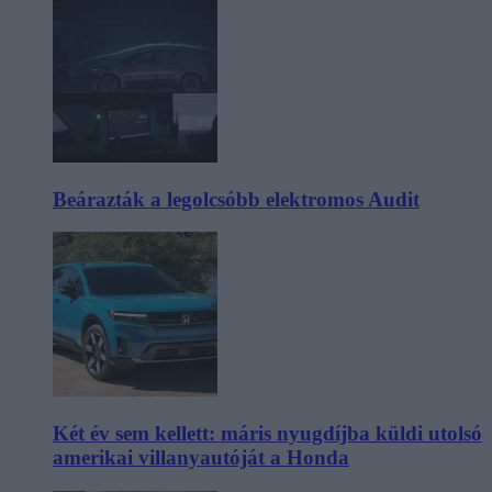
Beárazták a legolcsóbb elektromos Audit
Két év sem kellett: máris nyugdíjba küldi utolsó
amerikai villanyautóját a Honda