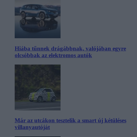
Hiába tűnnek drágábbnak, valójában egyre
olcsóbbak az elektromos autók
Már az utcákon tesztelik a smart új kétüléses
villanyautóját