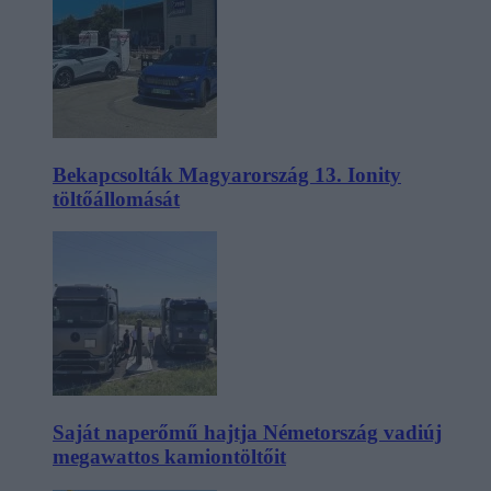
Bekapcsolták Magyarország 13. Ionity
töltőállomását
Saját naperőmű hajtja Németország vadiúj
megawattos kamiontöltőit