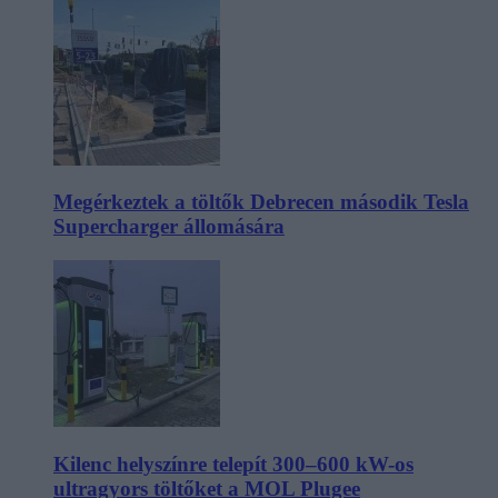
Megérkeztek a töltők Debrecen második Tesla
Supercharger állomására
Kilenc helyszínre telepít 300–600 kW-os
ultragyors töltőket a MOL Plugee