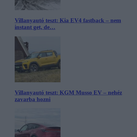
Villanyautó teszt: Kia EV4 fastback – nem
instant get, de…
Villanyautó teszt: KGM Musso EV – nehéz
zavarba hozni