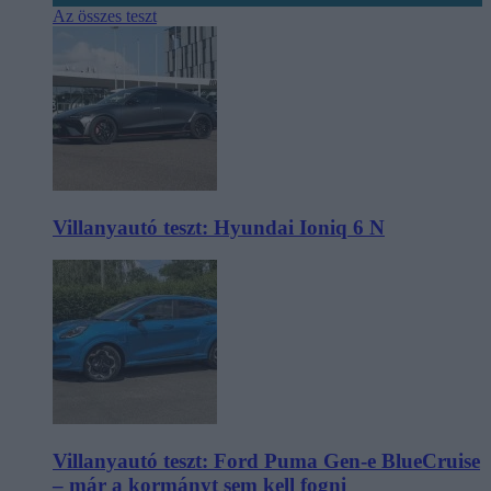
Az összes teszt
Villanyautó teszt: Hyundai Ioniq 6 N
Villanyautó teszt: Ford Puma Gen-e BlueCruise
– már a kormányt sem kell fogni