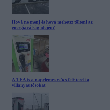
Hová ne menj és hová mehetsz tölteni az
energiaválság idején?
A TEA is a napelemes csúcs felé tereli a
villanyautósokat