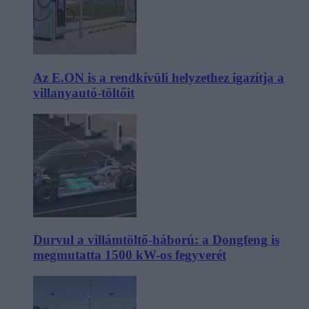
Az E.ON is a rendkívüli helyzethez igazítja a
villanyautó-töltőit
Durvul a villámtöltő-háború: a Dongfeng is
megmutatta 1500 kW-os fegyverét