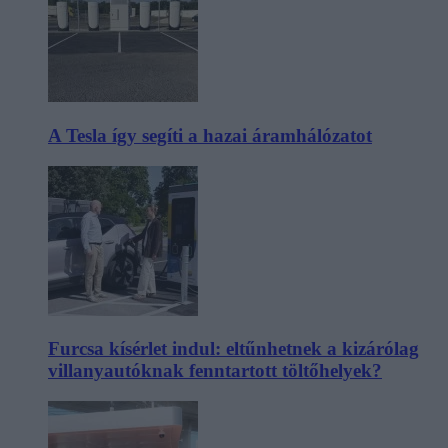
A Tesla így segíti a hazai áramhálózatot
Furcsa kísérlet indul: eltűnhetnek a kizárólag
villanyautóknak fenntartott töltőhelyek?