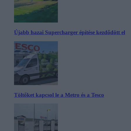
Újabb hazai Supercharger építése kezdődött el
Töltőket kapcsol le a Metro és a Tesco