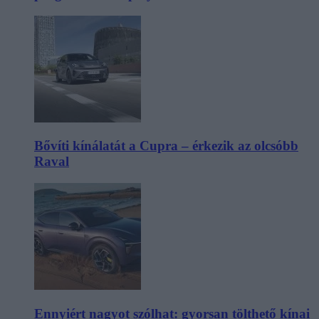
Bővíti kínálatát a Cupra – érkezik az olcsóbb
Raval
Ennyiért nagyot szólhat: gyorsan tölthető kínai