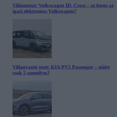
Villámteszt: Volkswagen ID. Cross – ez lenne az
igazi elektromos Volkswagen?
Villanyautó teszt: KIA PV5 Passenger – miért
csak 5 személyes?