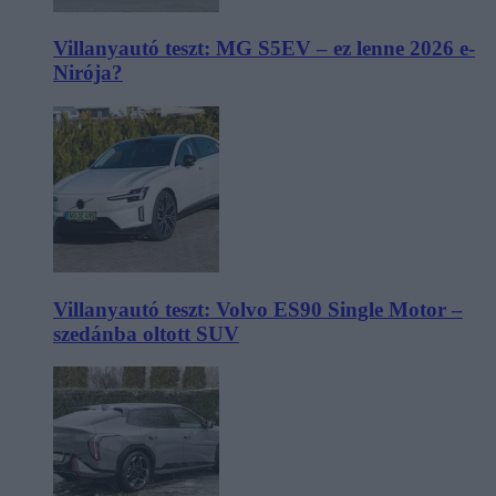
Villanyautó teszt: MG S5EV – ez lenne 2026 e-
Nirója?
Villanyautó teszt: Volvo ES90 Single Motor –
szedánba oltott SUV