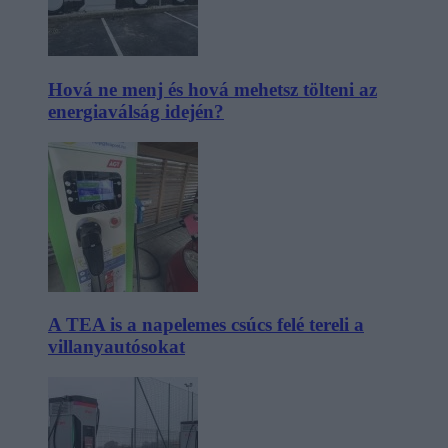
Hová ne menj és hová mehetsz tölteni az
energiaválság idején?
A TEA is a napelemes csúcs felé tereli a
villanyautósokat