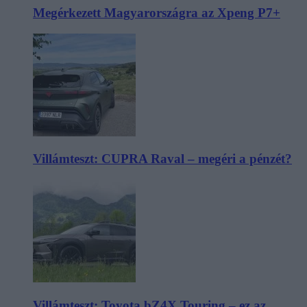
Megérkezett Magyarországra az Xpeng P7+
Villámteszt: CUPRA Raval – megéri a pénzét?
Villámteszt: Toyota bZ4X Touring – ez az,