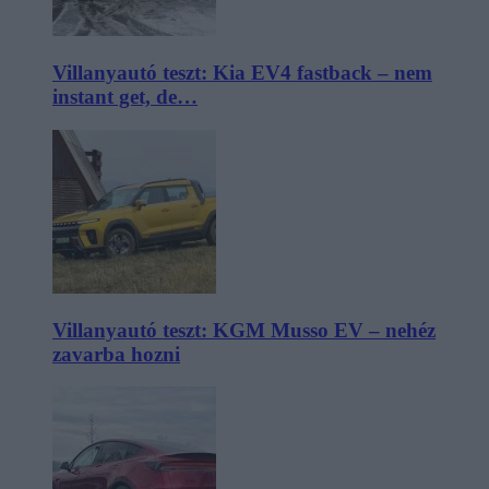
Villanyautó teszt: Kia EV4 fastback – nem
instant get, de…
Villanyautó teszt: KGM Musso EV – nehéz
zavarba hozni