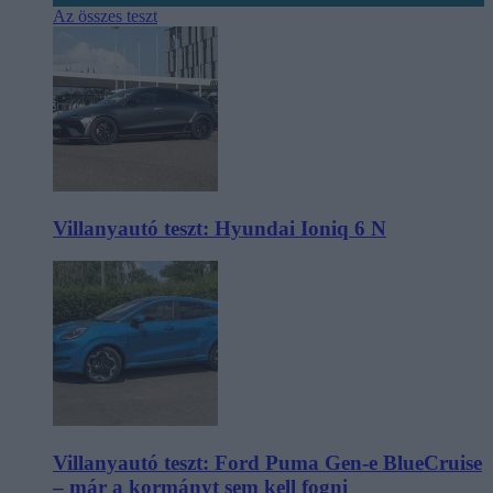
Az összes teszt
Villanyautó teszt: Hyundai Ioniq 6 N
Villanyautó teszt: Ford Puma Gen-e BlueCruise
– már a kormányt sem kell fogni