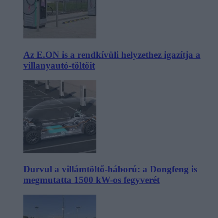
Az E.ON is a rendkívüli helyzethez igazítja a
villanyautó-töltőit
Durvul a villámtöltő-háború: a Dongfeng is
megmutatta 1500 kW-os fegyverét