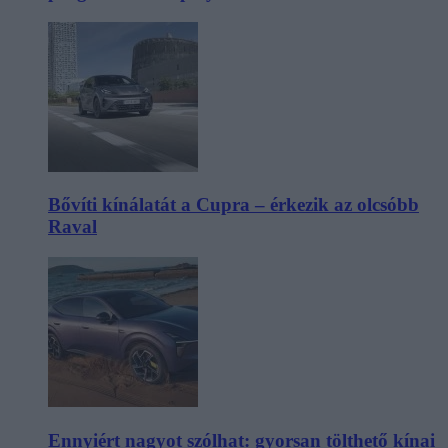
Bővíti kínálatát a Cupra – érkezik az olcsóbb
Raval
Ennyiért nagyot szólhat: gyorsan tölthető kínai