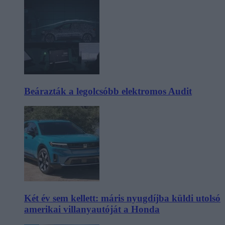
Beárazták a legolcsóbb elektromos Audit
Két év sem kellett: máris nyugdíjba küldi utolsó
amerikai villanyautóját a Honda