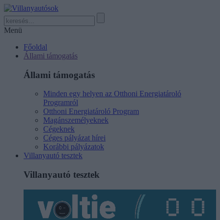
Menü
Főoldal
Állami támogatás
Állami támogatás
Minden egy helyen az Otthoni Energiatároló
Programról
Otthoni Energiatároló Program
Magánszemélyeknek
Cégeknek
Céges pályázat hírei
Korábbi pályázatok
Villanyautó tesztek
Villanyautó tesztek