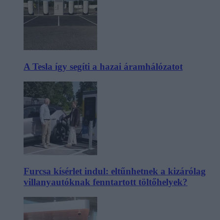
A Tesla így segíti a hazai áramhálózatot
Furcsa kísérlet indul: eltűnhetnek a kizárólag
villanyautóknak fenntartott töltőhelyek?