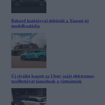
Rekord hatótávval debütált a Xiaomi új
modellcsaládja
Új riválist kapott az Uber: saját elektromos
taxiflottával támadnak a vietnámiak