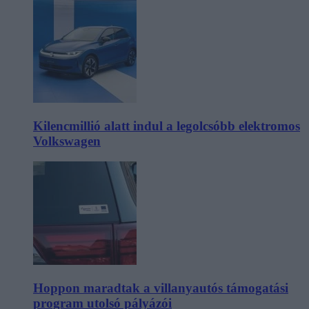
Kilencmillió alatt indul a legolcsóbb elektromos
Volkswagen
Hoppon maradtak a villanyautós támogatási
program utolsó pályázói