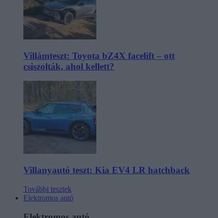
Villámteszt: Toyota bZ4X facelift – ott
csiszolták, ahol kellett?
Villanyautó teszt: Kia EV4 LR hatchback
További tesztek
Elektromos autó
Elektromos autó