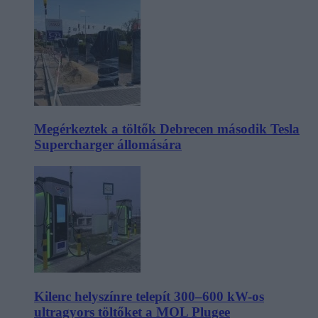
Megérkeztek a töltők Debrecen második Tesla
Supercharger állomására
Kilenc helyszínre telepít 300–600 kW-os
ultragyors töltőket a MOL Plugee