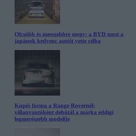
Olcsóbb és messzebbre megy: a BYD most a
japánok kedvenc autóit vette célba
Kupés forma a Range Rovernél:
villanyautóként debütál a márka eddigi
legmerészebb modellje