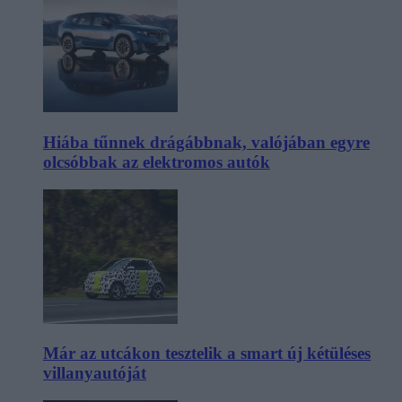
Hiába tűnnek drágábbnak, valójában egyre
olcsóbbak az elektromos autók
Már az utcákon tesztelik a smart új kétüléses
villanyautóját