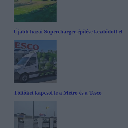
Újabb hazai Supercharger építése kezdődött el
Töltőket kapcsol le a Metro és a Tesco