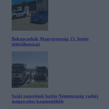
Bekapcsolták Magyarország 13. Ionity
töltőállomását
Saját naperőmű hajtja Németország vadiúj
megawattos kamiontöltőit