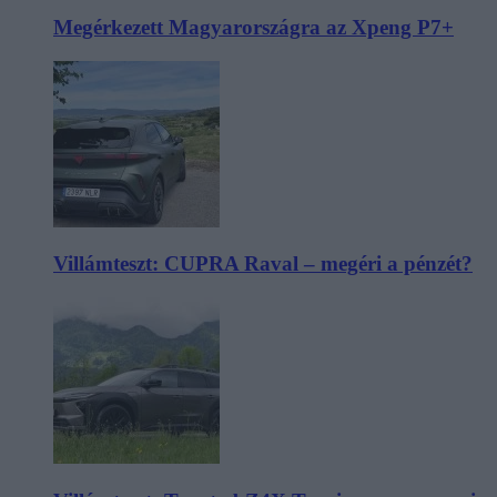
Megérkezett Magyarországra az Xpeng P7+
Villámteszt: CUPRA Raval – megéri a pénzét?