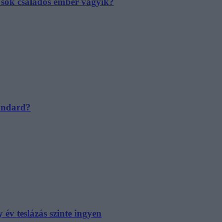
e sok családos ember vágyik?
tandard?
év teslázás szinte ingyen