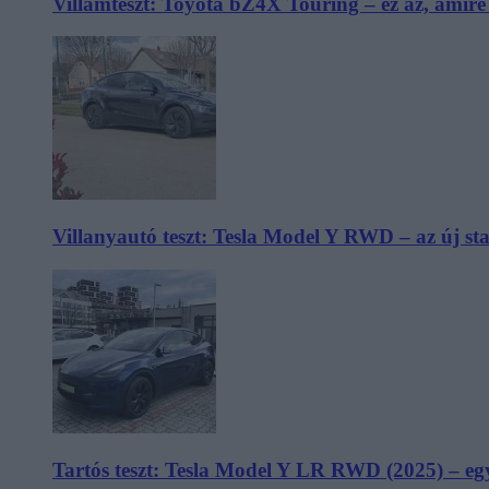
Villámteszt: Toyota bZ4X Touring – ez az, amir
Villanyautó teszt: Tesla Model Y RWD – az új s
Tartós teszt: Tesla Model Y LR RWD (2025) – egy 