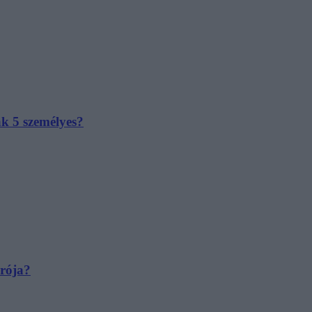
ak 5 személyes?
irója?