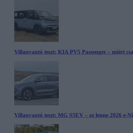
Villanyautó teszt: KIA PV5 Passenger – miért cs
Villanyautó teszt: MG S5EV – ez lenne 2026 e-N