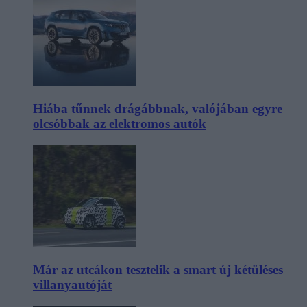
Hiába tűnnek drágábbnak, valójában egyre
olcsóbbak az elektromos autók
Már az utcákon tesztelik a smart új kétüléses
villanyautóját