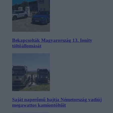
Bekapcsolták Magyarország 13. Ionity
töltőállomását
Saját naperőmű hajtja Németország vadiúj
megawattos kamiontöltőit