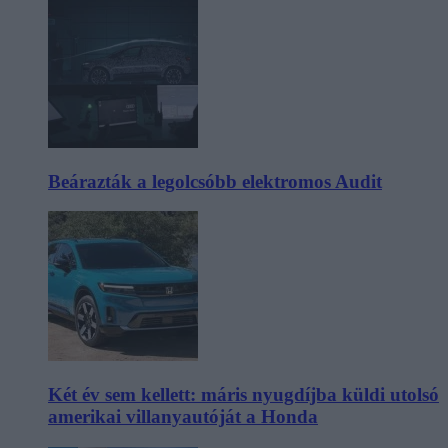
Beárazták a legolcsóbb elektromos Audit
Két év sem kellett: máris nyugdíjba küldi utolsó
amerikai villanyautóját a Honda