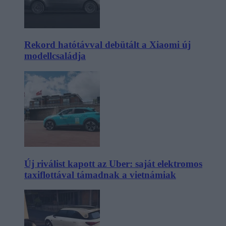
Rekord hatótávval debütált a Xiaomi új
modellcsaládja
Új riválist kapott az Uber: saját elektromos
taxiflottával támadnak a vietnámiak