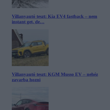
Villanyautó teszt: Kia EV4 fastback – nem
instant get, de…
Villanyautó teszt: KGM Musso EV – nehéz
zavarba hozni