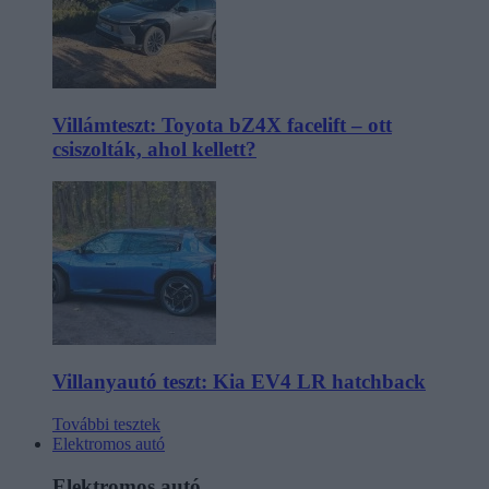
Villámteszt: Toyota bZ4X facelift – ott
csiszolták, ahol kellett?
Villanyautó teszt: Kia EV4 LR hatchback
További tesztek
Elektromos autó
Elektromos autó