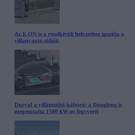
Az E.ON is a rendkívüli helyzethez igazítja a
villanyautó-töltőit
Durvul a villámtöltő-háború: a Dongfeng is
megmutatta 1500 kW-os fegyverét