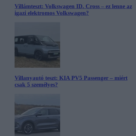
Villámteszt: Volkswagen ID. Cross – ez lenne az
igazi elektromos Volkswagen?
Villanyautó teszt: KIA PV5 Passenger – miért
csak 5 személyes?