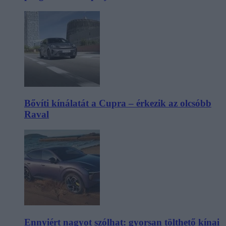
Bővíti kínálatát a Cupra – érkezik az olcsóbb
Raval
Ennyiért nagyot szólhat: gyorsan tölthető kínai