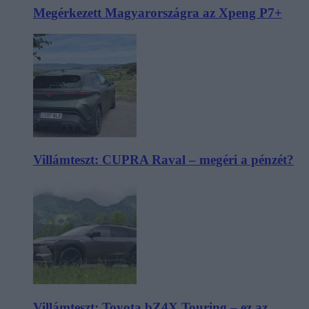
Megérkezett Magyarországra az Xpeng P7+
Villámteszt: CUPRA Raval – megéri a pénzét?
Villámteszt: Toyota bZ4X Touring – ez az,