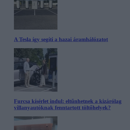
A Tesla így segíti a hazai áramhálózatot
Furcsa kísérlet indul: eltűnhetnek a kizárólag
villanyautóknak fenntartott töltőhelyek?