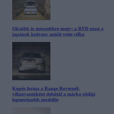
Olcsóbb és messzebbre megy: a BYD most a
japánok kedvenc autóit vette célba
Kupés forma a Range Rovernél:
villanyautóként debütál a márka eddigi
legmerészebb modellje