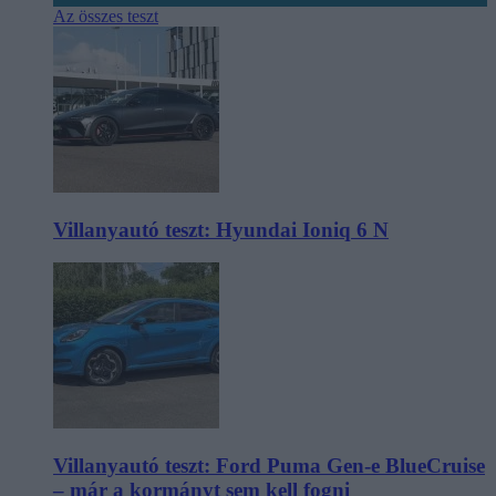
Az összes teszt
Villanyautó teszt: Hyundai Ioniq 6 N
Villanyautó teszt: Ford Puma Gen-e BlueCruise
– már a kormányt sem kell fogni