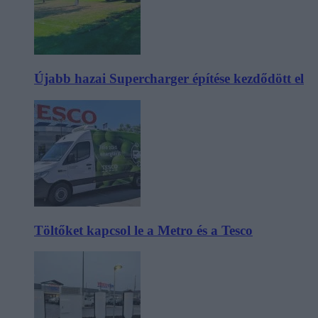
Újabb hazai Supercharger építése kezdődött el
Töltőket kapcsol le a Metro és a Tesco