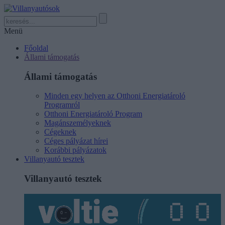
Menü
Főoldal
Állami támogatás
Állami támogatás
Minden egy helyen az Otthoni Energiatároló
Programról
Otthoni Energiatároló Program
Magánszemélyeknek
Cégeknek
Céges pályázat hírei
Korábbi pályázatok
Villanyautó tesztek
Villanyautó tesztek