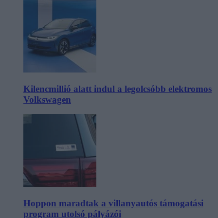
Kilencmillió alatt indul a legolcsóbb elektromos
Volkswagen
Hoppon maradtak a villanyautós támogatási
program utolsó pályázói