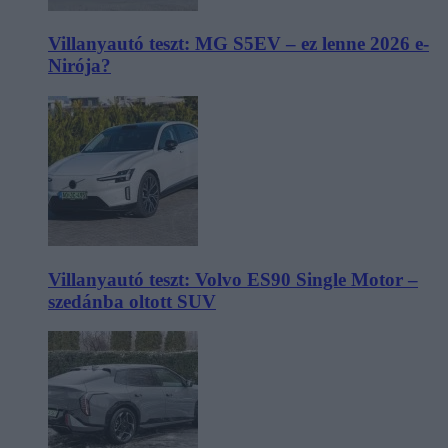
Villanyautó teszt: MG S5EV – ez lenne 2026 e-
Nirója?
Villanyautó teszt: Volvo ES90 Single Motor –
szedánba oltott SUV