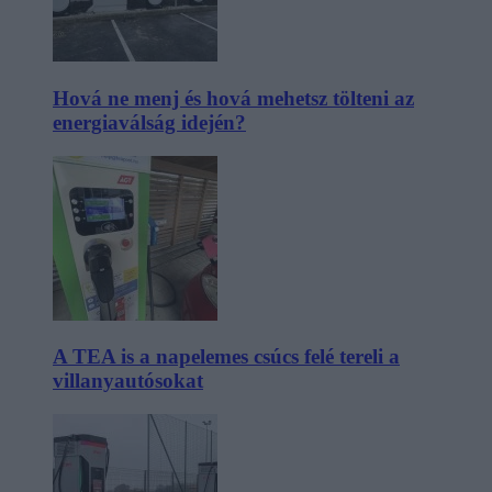
Hová ne menj és hová mehetsz tölteni az
energiaválság idején?
A TEA is a napelemes csúcs felé tereli a
villanyautósokat