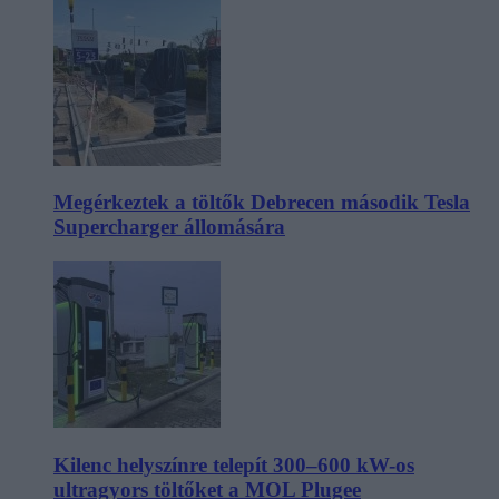
Megérkeztek a töltők Debrecen második Tesla
Supercharger állomására
Kilenc helyszínre telepít 300–600 kW-os
ultragyors töltőket a MOL Plugee