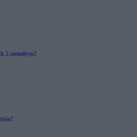
ak 5 személyes?
irója?