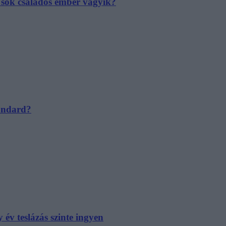
e sok családos ember vágyik?
tandard?
év teslázás szinte ingyen