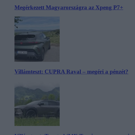
Megérkezett Magyarországra az Xpeng P7+
Villámteszt: CUPRA Raval – megéri a pénzét?