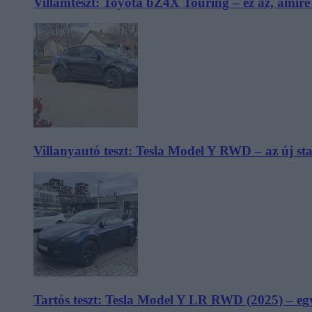
Villámteszt: Toyota bZ4X Touring – ez az, amir
Villanyautó teszt: Tesla Model Y RWD – az új s
Tartós teszt: Tesla Model Y LR RWD (2025) – egy 