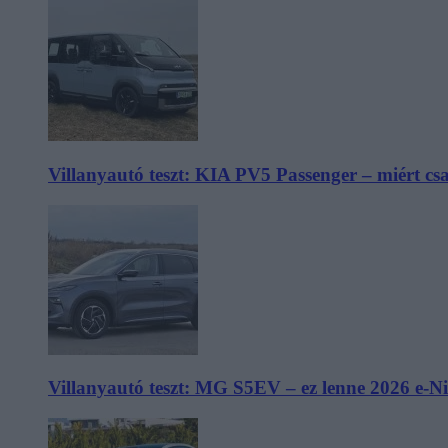
Villanyautó teszt: KIA PV5 Passenger – miért cs
Villanyautó teszt: MG S5EV – ez lenne 2026 e-N