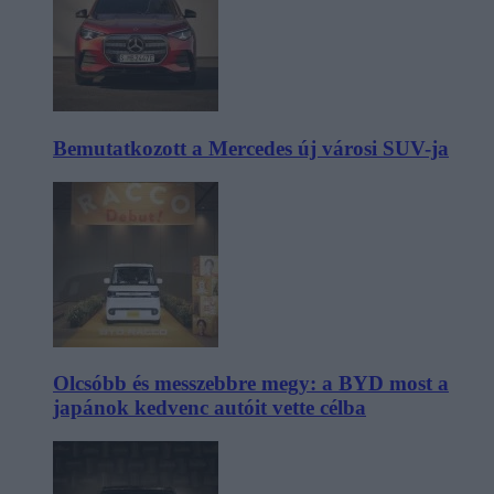
Bemutatkozott a Mercedes új városi SUV-ja
Olcsóbb és messzebbre megy: a BYD most a
japánok kedvenc autóit vette célba