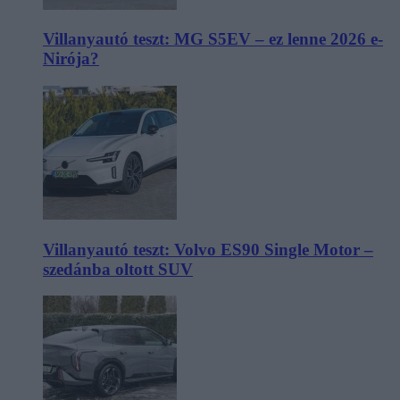
Villanyautó teszt: MG S5EV – ez lenne 2026 e-
Nirója?
Villanyautó teszt: Volvo ES90 Single Motor –
szedánba oltott SUV