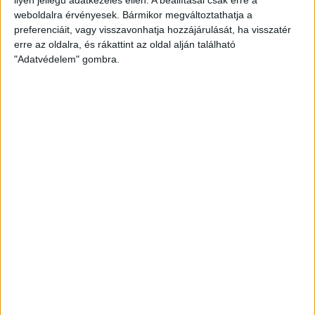
weboldalra érvényesek. Bármikor megváltoztathatja a
preferenciáit, vagy visszavonhatja hozzájárulását, ha visszatér
erre az oldalra, és rákattint az oldal alján található
"Adatvédelem" gombra.
Hoppon maradtak a villanyautós támogatási
program utolsó pályázói
Bővíti kínálatát a Cupra – érkezik az olcsóbb