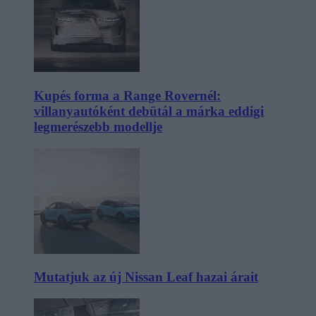
Kupés forma a Range Rovernél:
villanyautóként debütál a márka eddigi
legmerészebb modellje
Mutatjuk az új Nissan Leaf hazai árait