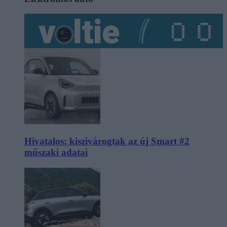
Hivatalos: kiszivárogtak az új Smart #2
műszaki adatai