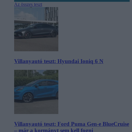
Az összes teszt
Villanyautó teszt: Hyundai Ioniq 6 N
Villanyautó teszt: Ford Puma Gen-e BlueCruise
– már a kormányt sem kell fogni