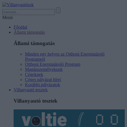
Menü
Főoldal
Állami támogatás
Állami támogatás
Minden egy helyen az Otthoni Energiatároló
Programról
Otthoni Energiatároló Program
Magánszemélyeknek
Cégeknek
Céges pályázat hírei
Korábbi pályázatok
Villanyautó tesztek
Villanyautó tesztek