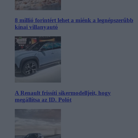
8 millió forintért lehet a miénk a legnépszerűbb
kínai villanyautó
A Renault frissíti sikermodelljeit, hogy
megállítsa az ID. Polót