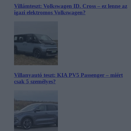
Villámteszt: Volkswagen ID. Cross – ez lenne az
igazi elektromos Volkswagen?
Villanyautó teszt: KIA PV5 Passenger – miért
csak 5 személyes?