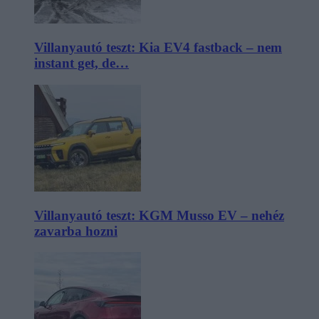
Villanyautó teszt: Kia EV4 fastback – nem
instant get, de…
Villanyautó teszt: KGM Musso EV – nehéz
zavarba hozni