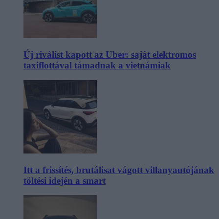
Új riválist kapott az Uber: saját elektromos
taxiflottával támadnak a vietnámiak
Itt a frissítés, brutálisat vágott villanyautójának
töltési idején a smart