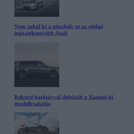
Nem zabál ki a pénzből: ez az eddigi
leghatékonyabb Audi
Rekord hatótávval debütált a Xiaomi új
modellcsaládja