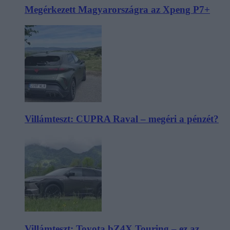
Megérkezett Magyarországra az Xpeng P7+
Villámteszt: CUPRA Raval – megéri a pénzét?
Villámteszt: Toyota bZ4X Touring – ez az,