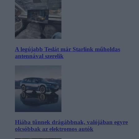
A legújabb Teslát már Starlink műholdas
antennával szerelik
Hiába tűnnek drágábbnak, valójában egyre
olcsóbbak az elektromos autók