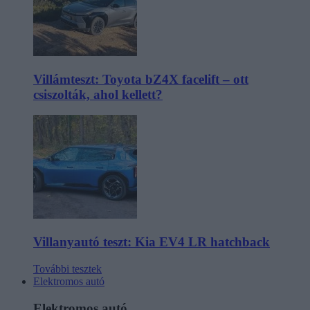
Villámteszt: Toyota bZ4X facelift – ott
csiszolták, ahol kellett?
Villanyautó teszt: Kia EV4 LR hatchback
További tesztek
Elektromos autó
Elektromos autó