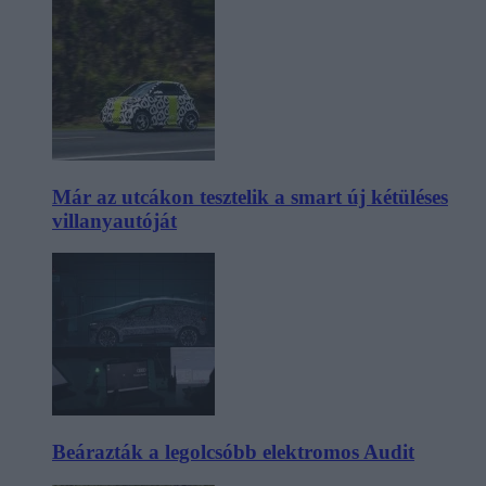
Már az utcákon tesztelik a smart új kétüléses
villanyautóját
Beárazták a legolcsóbb elektromos Audit