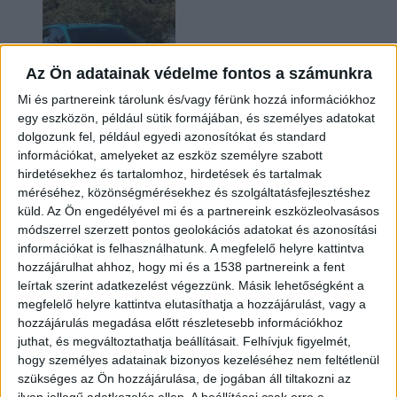
Az Ön adatainak védelme fontos a számunkra
Mi és partnereink tárolunk és/vagy férünk hozzá információkhoz
egy eszközön, például sütik formájában, és személyes adatokat
dolgozunk fel, például egyedi azonosítókat és standard
információkat, amelyeket az eszköz személyre szabott
Két év sem kellett: máris nyugdíjba küldi utolsó
hirdetésekhez és tartalomhoz, hirdetések és tartalmak
amerikai villanyautóját a Honda
méréséhez, közönségmérésekhez és szolgáltatásfejlesztéshez
küld.
Az Ön engedélyével mi és a partnereink eszközleolvasásos
módszerrel szerzett pontos geolokációs adatokat és azonosítási
információkat is felhasználhatunk. A megfelelő helyre kattintva
hozzájárulhat ahhoz, hogy mi és a 1538 partnereink a fent
leírtak szerint adatkezelést végezzünk. Másik lehetőségként a
megfelelő helyre kattintva elutasíthatja a hozzájárulást, vagy a
hozzájárulás megadása előtt részletesebb információkhoz
juthat, és megváltoztathatja beállításait.
Felhívjuk figyelmét,
hogy személyes adatainak bizonyos kezeléséhez nem feltétlenül
Kilencmillió alatt indul a legolcsóbb elektromos
szükséges az Ön hozzájárulása, de jogában áll tiltakozni az
Volkswagen
ilyen jellegű adatkezelés ellen. A beállításai csak erre a