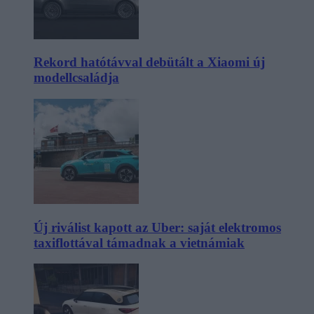
Rekord hatótávval debütált a Xiaomi új
modellcsaládja
Új riválist kapott az Uber: saját elektromos
taxiflottával támadnak a vietnámiak