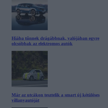
Hiába tűnnek drágábbnak, valójában egyre
olcsóbbak az elektromos autók
Már az utcákon tesztelik a smart új kétüléses
villanyautóját