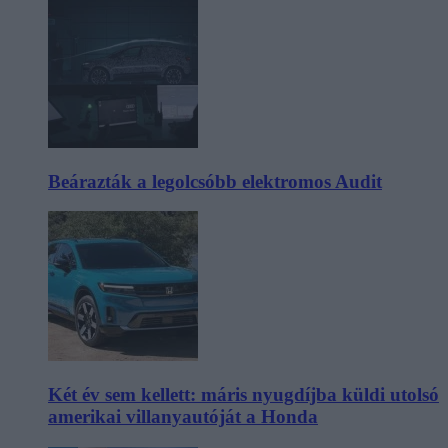
Beárazták a legolcsóbb elektromos Audit
Két év sem kellett: máris nyugdíjba küldi utolsó
amerikai villanyautóját a Honda