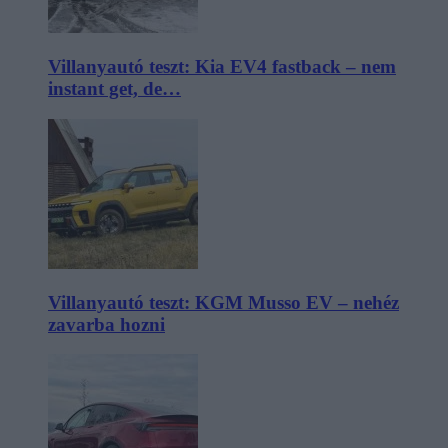
Villanyautó teszt: Kia EV4 fastback – nem
instant get, de…
Villanyautó teszt: KGM Musso EV – nehéz
zavarba hozni