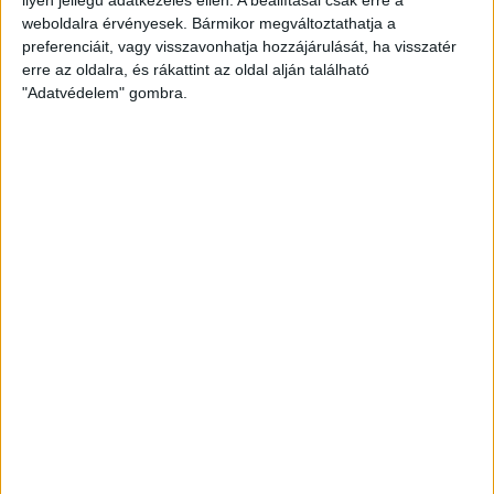
weboldalra érvényesek. Bármikor megváltoztathatja a
preferenciáit, vagy visszavonhatja hozzájárulását, ha visszatér
erre az oldalra, és rákattint az oldal alján található
"Adatvédelem" gombra.
Bővíti kínálatát a Cupra – érkezik az olcsóbb
Raval
Ennyiért nagyot szólhat: gyorsan tölthető kínai