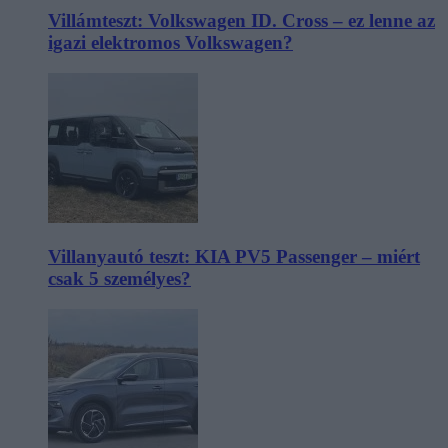
Villámteszt: Volkswagen ID. Cross – ez lenne az
igazi elektromos Volkswagen?
Villanyautó teszt: KIA PV5 Passenger – miért
csak 5 személyes?