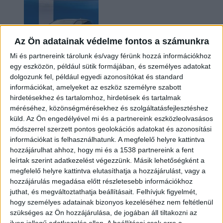
Az Ön adatainak védelme fontos a számunkra
Mi és partnereink tárolunk és/vagy férünk hozzá információkhoz
egy eszközön, például sütik formájában, és személyes adatokat
dolgozunk fel, például egyedi azonosítókat és standard
információkat, amelyeket az eszköz személyre szabott
Kilencmillió alatt indul a legolcsóbb elektromos
hirdetésekhez és tartalomhoz, hirdetések és tartalmak
Volkswagen
méréséhez, közönségmérésekhez és szolgáltatásfejlesztéshez
küld.
Az Ön engedélyével mi és a partnereink eszközleolvasásos
módszerrel szerzett pontos geolokációs adatokat és azonosítási
információkat is felhasználhatunk. A megfelelő helyre kattintva
hozzájárulhat ahhoz, hogy mi és a 1538 partnereink a fent
leírtak szerint adatkezelést végezzünk. Másik lehetőségként a
megfelelő helyre kattintva elutasíthatja a hozzájárulást, vagy a
hozzájárulás megadása előtt részletesebb információkhoz
juthat, és megváltoztathatja beállításait.
Felhívjuk figyelmét,
hogy személyes adatainak bizonyos kezeléséhez nem feltétlenül
Hoppon maradtak a villanyautós támogatási
szükséges az Ön hozzájárulása, de jogában áll tiltakozni az
program utolsó pályázói
ilyen jellegű adatkezelés ellen. A beállításai csak erre a