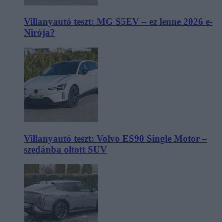
Villanyautó teszt: MG S5EV – ez lenne 2026 e-
Nirója?
Villanyautó teszt: Volvo ES90 Single Motor –
szedánba oltott SUV