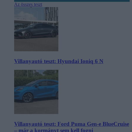
Az összes teszt
Villanyautó teszt: Hyundai Ioniq 6 N
Villanyautó teszt: Ford Puma Gen-e BlueCruise
– már a kormányt sem kell fogni