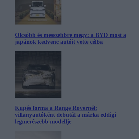
Olcsóbb és messzebbre megy: a BYD most a
japánok kedvenc autóit vette célba
Kupés forma a Range Rovernél:
villanyautóként debütál a márka eddigi
legmerészebb modellje