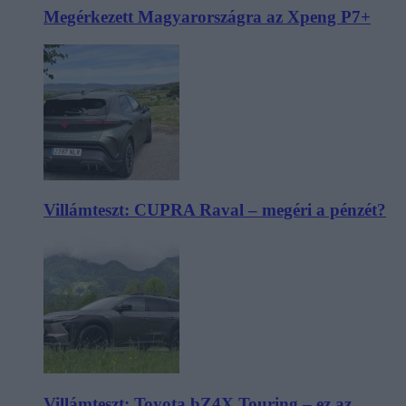
Megérkezett Magyarországra az Xpeng P7+
Villámteszt: CUPRA Raval – megéri a pénzét?
Villámteszt: Toyota bZ4X Touring – ez az,