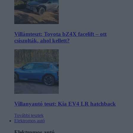
Villámteszt: Toyota bZ4X facelift – ott
csiszolták, ahol kellett?
Villanyautó teszt: Kia EV4 LR hatchback
További tesztek
Elektromos autó
Elektromos autó