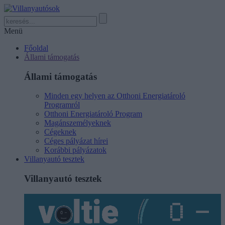
Menü
Főoldal
Állami támogatás
Állami támogatás
Minden egy helyen az Otthoni Energiatároló
Programról
Otthoni Energiatároló Program
Magánszemélyeknek
Cégeknek
Céges pályázat hírei
Korábbi pályázatok
Villanyautó tesztek
Villanyautó tesztek