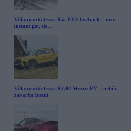
Villanyautó teszt: Kia EV4 fastback – nem
instant get, de…
Villanyautó teszt: KGM Musso EV – nehéz
zavarba hozni