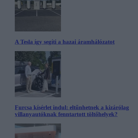
A Tesla így segíti a hazai áramhálózatot
Furcsa kísérlet indul: eltűnhetnek a kizárólag
villanyautóknak fenntartott töltőhelyek?