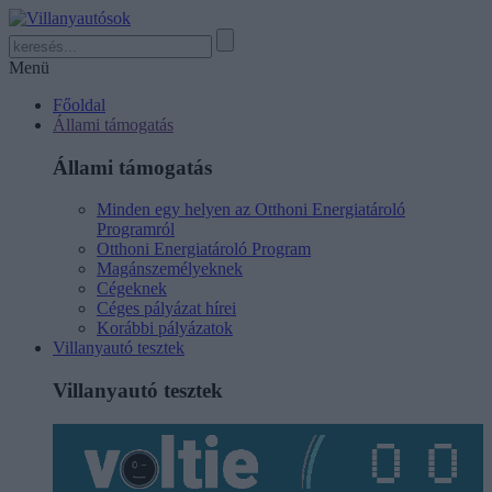
Menü
Főoldal
Állami támogatás
Állami támogatás
Minden egy helyen az Otthoni Energiatároló
Programról
Otthoni Energiatároló Program
Magánszemélyeknek
Cégeknek
Céges pályázat hírei
Korábbi pályázatok
Villanyautó tesztek
Villanyautó tesztek