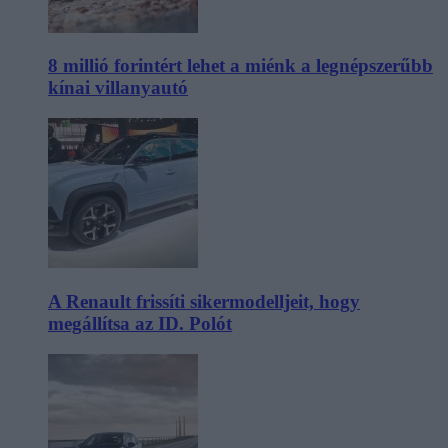
8 millió forintért lehet a miénk a legnépszerűbb
kínai villanyautó
A Renault frissíti sikermodelljeit, hogy
megállítsa az ID. Polót