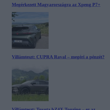
Megérkezett Magyarországra az Xpeng P7+
Villámteszt: CUPRA Raval – megéri a pénzét?
Villámteszt: Toyota bZ4X Touring – ez az,