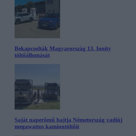
Bekapcsolták Magyarország 13. Ionity
töltőállomását
Saját naperőmű hajtja Németország vadiúj
megawattos kamiontöltőit