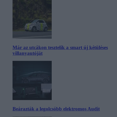
Már az utcákon tesztelik a smart új kétüléses
villanyautóját
Beárazták a legolcsóbb elektromos Audit