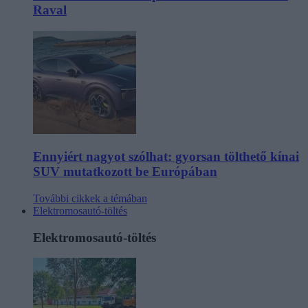
Raval
Ennyiért nagyot szólhat: gyorsan tölthető kínai
SUV mutatkozott be Európában
További cikkek a témában
Elektromosautó-töltés
Elektromosautó-töltés