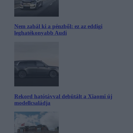
Nem zabál ki a pénzből: ez az eddigi
leghatékonyabb Audi
Rekord hatótávval debütált a Xiaomi új
modellcsaládja