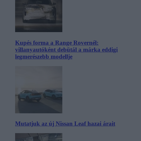
Kupés forma a Range Rovernél:
villanyautóként debütál a márka eddigi
legmerészebb modellje
Mutatjuk az új Nissan Leaf hazai árait