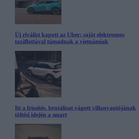
Új riválist kapott az Uber: saját elektromos
taxiflottával támadnak a vietnámiak
Itt a frissítés, brutálisat vágott villanyautójának
töltési idején a smart