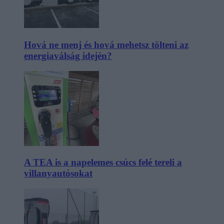
Hová ne menj és hová mehetsz tölteni az
energiaválság idején?
A TEA is a napelemes csúcs felé tereli a
villanyautósokat