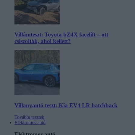
Villámteszt: Toyota bZ4X facelift – ott
csiszolták, ahol kellett?
Villanyautó teszt: Kia EV4 LR hatchback
További tesztek
Elektromos autó
Elektromos autó