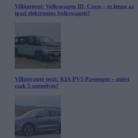
Villámteszt: Volkswagen ID. Cross – ez lenne az
igazi elektromos Volkswagen?
Villanyautó teszt: KIA PV5 Passenger – miért
csak 5 személyes?