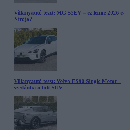
Villanyautó teszt: MG S5EV – ez lenne 2026 e-
Nirója?
Villanyautó teszt: Volvo ES90 Single Motor –
szedánba oltott SUV