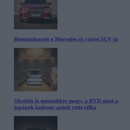
Bemutatkozott a Mercedes új városi SUV-ja
Olcsóbb és messzebbre megy: a BYD most a
japánok kedvenc autóit vette célba