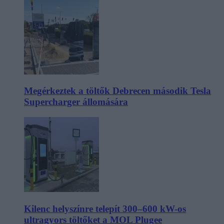
Megérkeztek a töltők Debrecen második Tesla
Supercharger állomására
Kilenc helyszínre telepít 300–600 kW-os
ultragyors töltőket a MOL Plugee