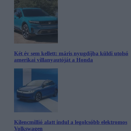
Két év sem kellett: máris nyugdíjba küldi utolsó
amerikai villanyautóját a Honda
Kilencmillió alatt indul a legolcsóbb elektromos
Volkswagen