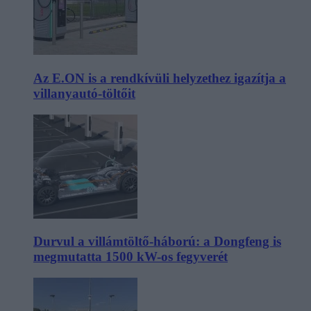
Az E.ON is a rendkívüli helyzethez igazítja a
villanyautó-töltőit
Durvul a villámtöltő-háború: a Dongfeng is
megmutatta 1500 kW-os fegyverét