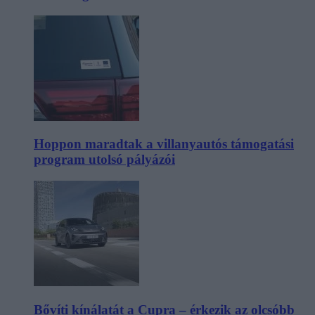
Hoppon maradtak a villanyautós támogatási
program utolsó pályázói
Bővíti kínálatát a Cupra – érkezik az olcsóbb