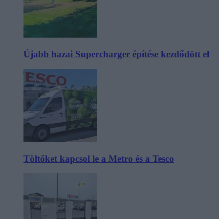
Újabb hazai Supercharger építése kezdődött el
Töltőket kapcsol le a Metro és a Tesco