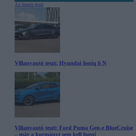
Az összes teszt
Villanyautó teszt: Hyundai Ioniq 6 N
Villanyautó teszt: Ford Puma Gen-e BlueCruise
– már a kormányt sem kell fogni