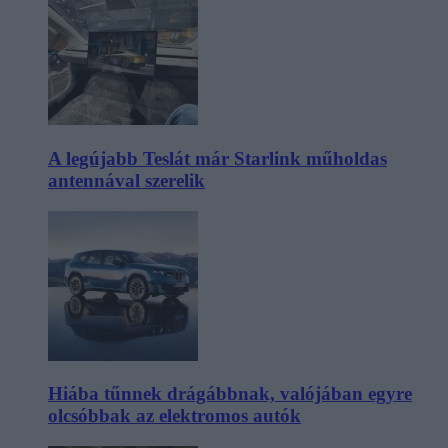
A legújabb Teslát már Starlink műholdas
antennával szerelik
Hiába tűnnek drágábbnak, valójában egyre
olcsóbbak az elektromos autók