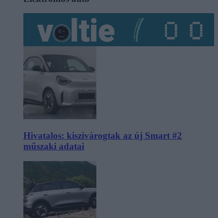
Hivatalos: kiszivárogtak az új Smart #2
műszaki adatai