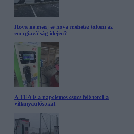
Hová ne menj és hová mehetsz tölteni az
energiaválság idején?
A TEA is a napelemes csúcs felé tereli a
villanyautósokat