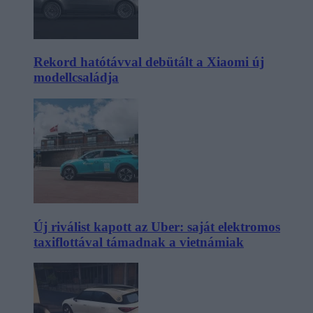
Rekord hatótávval debütált a Xiaomi új
modellcsaládja
Új riválist kapott az Uber: saját elektromos
taxiflottával támadnak a vietnámiak