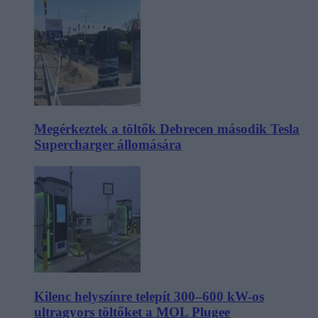
Megérkeztek a töltők Debrecen második Tesla
Supercharger állomására
Kilenc helyszínre telepít 300–600 kW-os
ultragyors töltőket a MOL Plugee