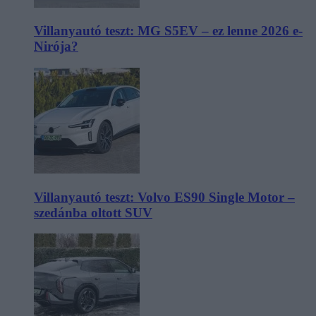
Villanyautó teszt: MG S5EV – ez lenne 2026 e-
Nirója?
Villanyautó teszt: Volvo ES90 Single Motor –
szedánba oltott SUV