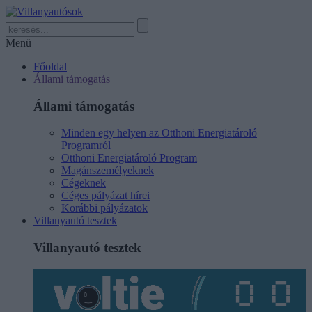
Menü
Főoldal
Állami támogatás
Állami támogatás
Minden egy helyen az Otthoni Energiatároló
Programról
Otthoni Energiatároló Program
Magánszemélyeknek
Cégeknek
Céges pályázat hírei
Korábbi pályázatok
Villanyautó tesztek
Villanyautó tesztek