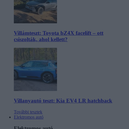
Villámteszt: Toyota bZ4X facelift – ott
csiszolták, ahol kellett?
Villanyautó teszt: Kia EV4 LR hatchback
További tesztek
Elektromos autó
Elektromos autó