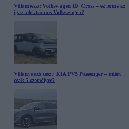
Villámteszt: Volkswagen ID. Cross – ez lenne az
igazi elektromos Volkswagen?
Villanyautó teszt: KIA PV5 Passenger – miért
csak 5 személyes?