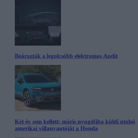
Beárazták a legolcsóbb elektromos Audit
Két év sem kellett: máris nyugdíjba küldi utolsó
amerikai villanyautóját a Honda