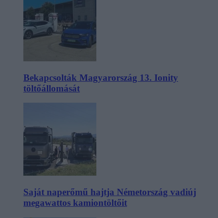
Bekapcsolták Magyarország 13. Ionity
töltőállomását
Saját naperőmű hajtja Németország vadiúj
megawattos kamiontöltőit