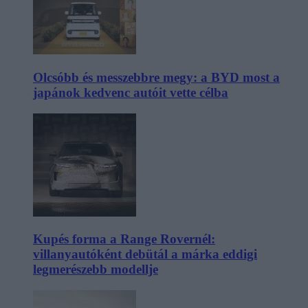
Olcsóbb és messzebbre megy: a BYD most a
japánok kedvenc autóit vette célba
Kupés forma a Range Rovernél:
villanyautóként debütál a márka eddigi
legmerészebb modellje