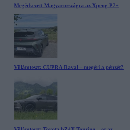
Megérkezett Magyarországra az Xpeng P7+
Villámteszt: CUPRA Raval – megéri a pénzét?
Villámteszt: Toyota bZ4X Touring – ez az,