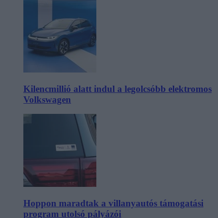
Kilencmillió alatt indul a legolcsóbb elektromos
Volkswagen
Hoppon maradtak a villanyautós támogatási
program utolsó pályázói