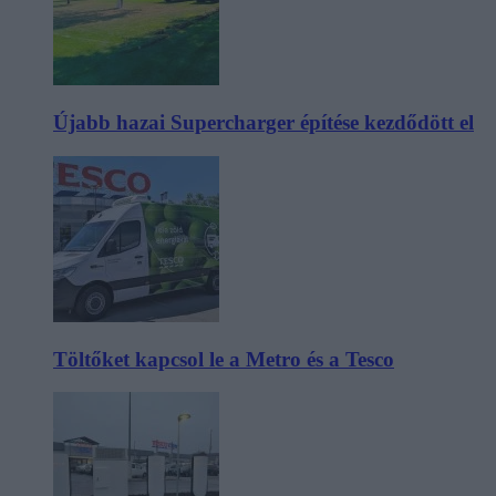
Újabb hazai Supercharger építése kezdődött el
Töltőket kapcsol le a Metro és a Tesco