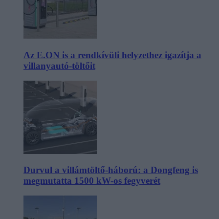
Az E.ON is a rendkívüli helyzethez igazítja a
villanyautó-töltőit
Durvul a villámtöltő-háború: a Dongfeng is
megmutatta 1500 kW-os fegyverét