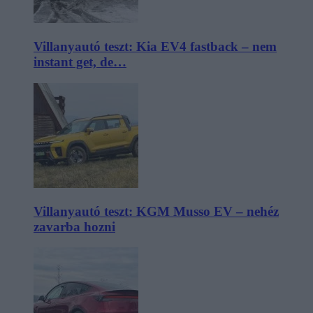
Villanyautó teszt: Kia EV4 fastback – nem
instant get, de…
Villanyautó teszt: KGM Musso EV – nehéz
zavarba hozni