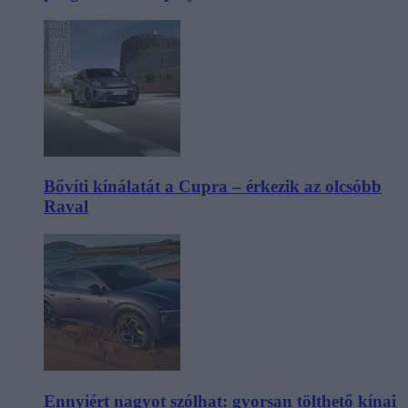
Bővíti kínálatát a Cupra – érkezik az olcsóbb
Raval
Ennyiért nagyot szólhat: gyorsan tölthető kínai