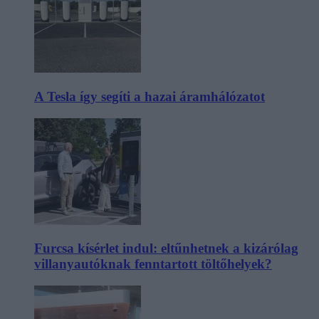
A Tesla így segíti a hazai áramhálózatot
Furcsa kísérlet indul: eltűnhetnek a kizárólag
villanyautóknak fenntartott töltőhelyek?