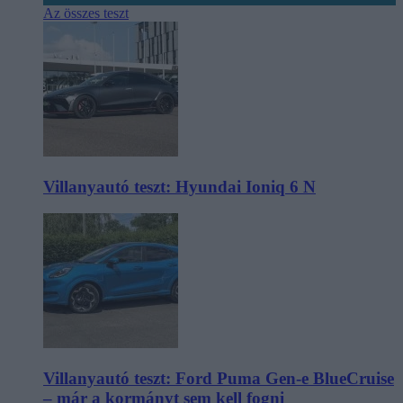
Az összes teszt
Villanyautó teszt: Hyundai Ioniq 6 N
Villanyautó teszt: Ford Puma Gen-e BlueCruise
– már a kormányt sem kell fogni