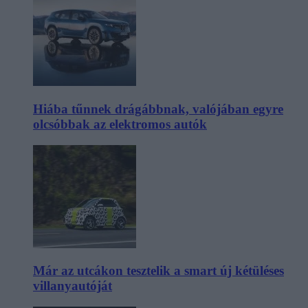
Hiába tűnnek drágábbnak, valójában egyre
olcsóbbak az elektromos autók
Már az utcákon tesztelik a smart új kétüléses
villanyautóját