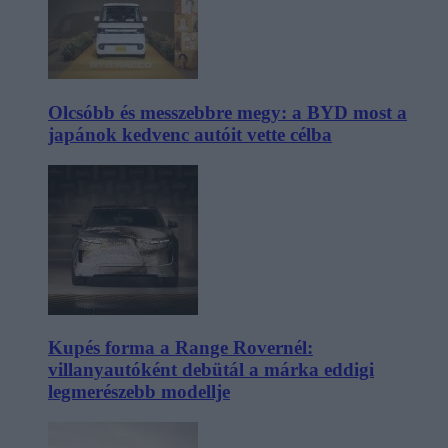
Olcsóbb és messzebbre megy: a BYD most a
japánok kedvenc autóit vette célba
Kupés forma a Range Rovernél:
villanyautóként debütál a márka eddigi
legmerészebb modellje