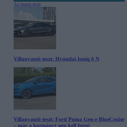
Az összes teszt
Villanyautó teszt: Hyundai Ioniq 6 N
Villanyautó teszt: Ford Puma Gen-e BlueCruise
– már a kormányt sem kell fogni