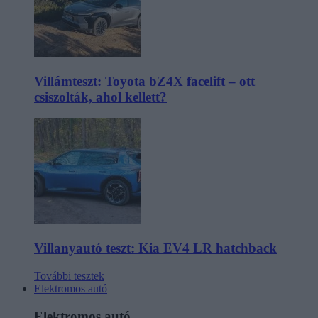
Villámteszt: Toyota bZ4X facelift – ott
csiszolták, ahol kellett?
Villanyautó teszt: Kia EV4 LR hatchback
További tesztek
Elektromos autó
Elektromos autó