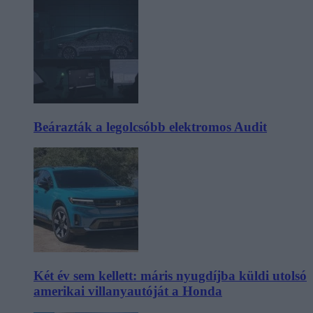
Beárazták a legolcsóbb elektromos Audit
Két év sem kellett: máris nyugdíjba küldi utolsó
amerikai villanyautóját a Honda