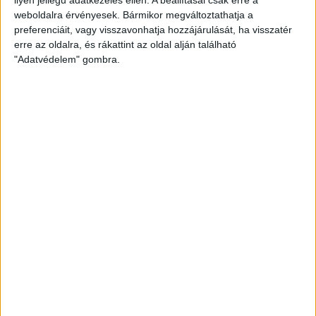
weboldalra érvényesek. Bármikor megváltoztathatja a
preferenciáit, vagy visszavonhatja hozzájárulását, ha visszatér
erre az oldalra, és rákattint az oldal alján található
"Adatvédelem" gombra.
Bővíti kínálatát a Cupra – érkezik az olcsóbb
Raval
Ennyiért nagyot szólhat: gyorsan tölthető kínai