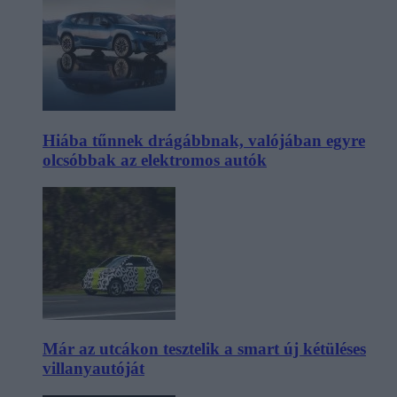
Hiába tűnnek drágábbnak, valójában egyre
olcsóbbak az elektromos autók
Már az utcákon tesztelik a smart új kétüléses
villanyautóját