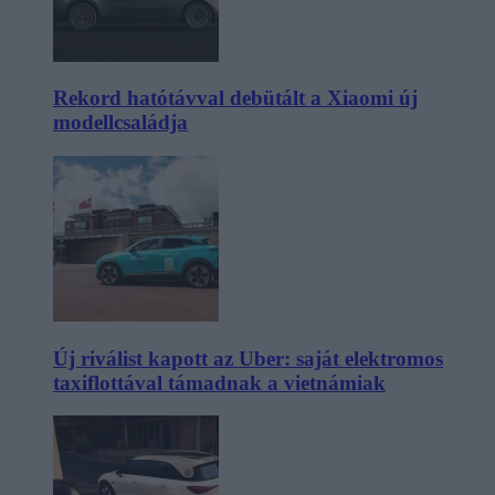
Rekord hatótávval debütált a Xiaomi új
modellcsaládja
Új riválist kapott az Uber: saját elektromos
taxiflottával támadnak a vietnámiak