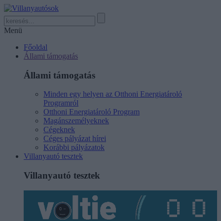
Menü
Főoldal
Állami támogatás
Állami támogatás
Minden egy helyen az Otthoni Energiatároló
Programról
Otthoni Energiatároló Program
Magánszemélyeknek
Cégeknek
Céges pályázat hírei
Korábbi pályázatok
Villanyautó tesztek
Villanyautó tesztek