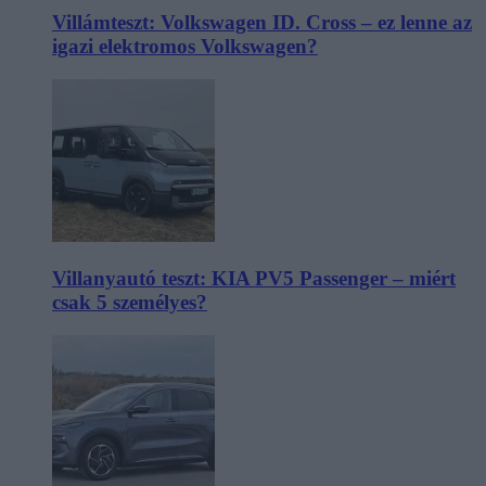
Villámteszt: Volkswagen ID. Cross – ez lenne az
igazi elektromos Volkswagen?
Villanyautó teszt: KIA PV5 Passenger – miért
csak 5 személyes?