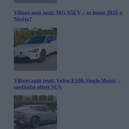
Villanyautó teszt: MG S5EV – ez lenne 2026 e-
Nirója?
Villanyautó teszt: Volvo ES90 Single Motor –
szedánba oltott SUV