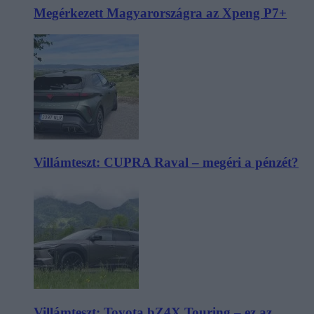
Megérkezett Magyarországra az Xpeng P7+
Villámteszt: CUPRA Raval – megéri a pénzét?
Villámteszt: Toyota bZ4X Touring – ez az,