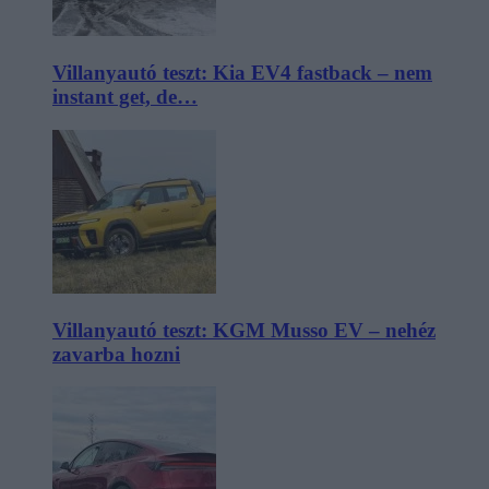
Villanyautó teszt: Kia EV4 fastback – nem
instant get, de…
Villanyautó teszt: KGM Musso EV – nehéz
zavarba hozni