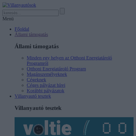
Menü
Főoldal
Állami támogatás
Állami támogatás
Minden egy helyen az Otthoni Energiatároló
Programról
Otthoni Energiatároló Program
Magánszemélyeknek
Cégeknek
Céges pályázat hírei
Korábbi pályázatok
Villanyautó tesztek
Villanyautó tesztek