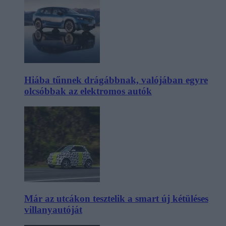
Hiába tűnnek drágábbnak, valójában egyre
olcsóbbak az elektromos autók
Már az utcákon tesztelik a smart új kétüléses
villanyautóját