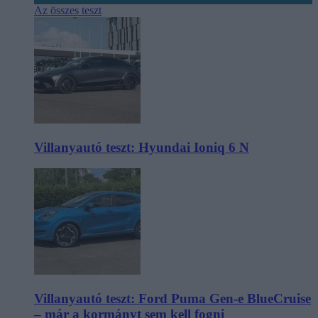
Az összes teszt
Villanyautó teszt: Hyundai Ioniq 6 N
Villanyautó teszt: Ford Puma Gen-e BlueCruise
– már a kormányt sem kell fogni