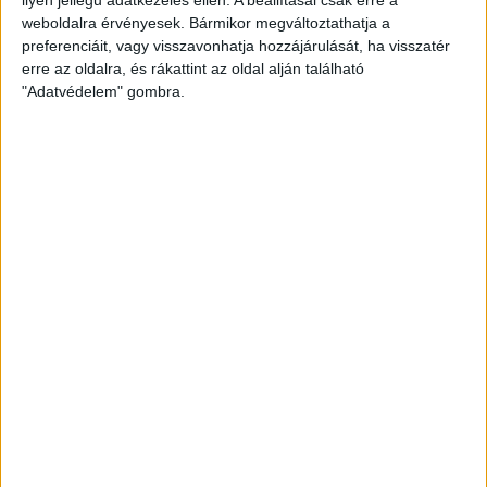
weboldalra érvényesek. Bármikor megváltoztathatja a
preferenciáit, vagy visszavonhatja hozzájárulását, ha visszatér
erre az oldalra, és rákattint az oldal alján található
"Adatvédelem" gombra.
Bővíti kínálatát a Cupra – érkezik az olcsóbb
Raval
Ennyiért nagyot szólhat: gyorsan tölthető kínai