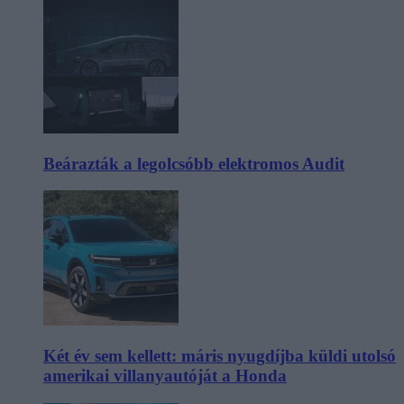
Beárazták a legolcsóbb elektromos Audit
Két év sem kellett: máris nyugdíjba küldi utolsó
amerikai villanyautóját a Honda