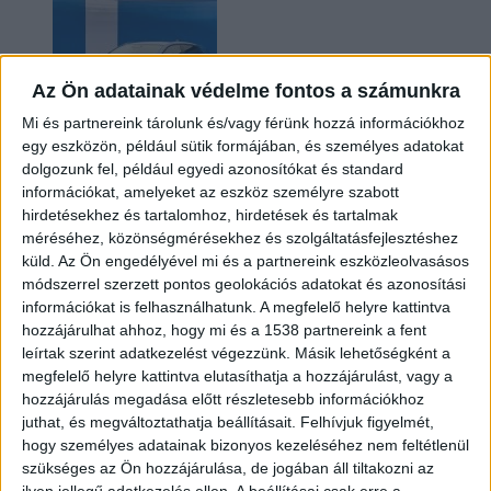
Az Ön adatainak védelme fontos a számunkra
Mi és partnereink tárolunk és/vagy férünk hozzá információkhoz
egy eszközön, például sütik formájában, és személyes adatokat
dolgozunk fel, például egyedi azonosítókat és standard
információkat, amelyeket az eszköz személyre szabott
Kilencmillió alatt indul a legolcsóbb elektromos
hirdetésekhez és tartalomhoz, hirdetések és tartalmak
Volkswagen
méréséhez, közönségmérésekhez és szolgáltatásfejlesztéshez
küld.
Az Ön engedélyével mi és a partnereink eszközleolvasásos
módszerrel szerzett pontos geolokációs adatokat és azonosítási
információkat is felhasználhatunk. A megfelelő helyre kattintva
hozzájárulhat ahhoz, hogy mi és a 1538 partnereink a fent
leírtak szerint adatkezelést végezzünk. Másik lehetőségként a
megfelelő helyre kattintva elutasíthatja a hozzájárulást, vagy a
hozzájárulás megadása előtt részletesebb információkhoz
juthat, és megváltoztathatja beállításait.
Felhívjuk figyelmét,
hogy személyes adatainak bizonyos kezeléséhez nem feltétlenül
Hoppon maradtak a villanyautós támogatási
szükséges az Ön hozzájárulása, de jogában áll tiltakozni az
program utolsó pályázói
ilyen jellegű adatkezelés ellen. A beállításai csak erre a