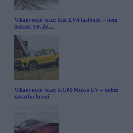
Villanyautó teszt: Kia EV4 fastback – nem
instant get, de…
Villanyautó teszt: KGM Musso EV – nehéz
zavarba hozni