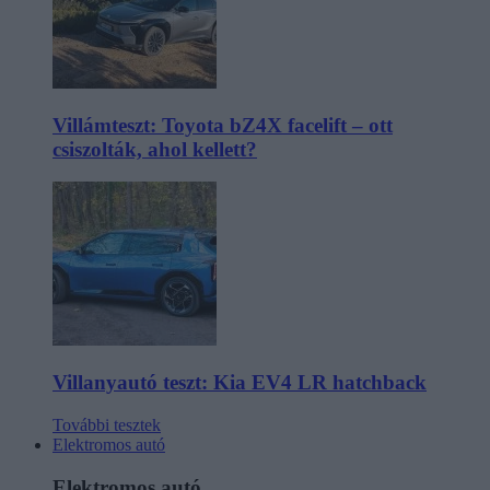
Villámteszt: Toyota bZ4X facelift – ott
csiszolták, ahol kellett?
Villanyautó teszt: Kia EV4 LR hatchback
További tesztek
Elektromos autó
Elektromos autó