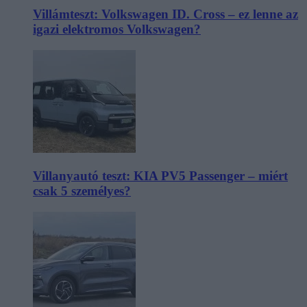
Villámteszt: Volkswagen ID. Cross – ez lenne az
igazi elektromos Volkswagen?
Villanyautó teszt: KIA PV5 Passenger – miért
csak 5 személyes?