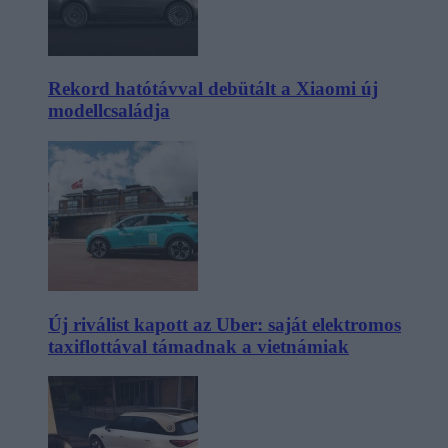
Rekord hatótávval debütált a Xiaomi új
modellcsaládja
Új riválist kapott az Uber: saját elektromos
taxiflottával támadnak a vietnámiak