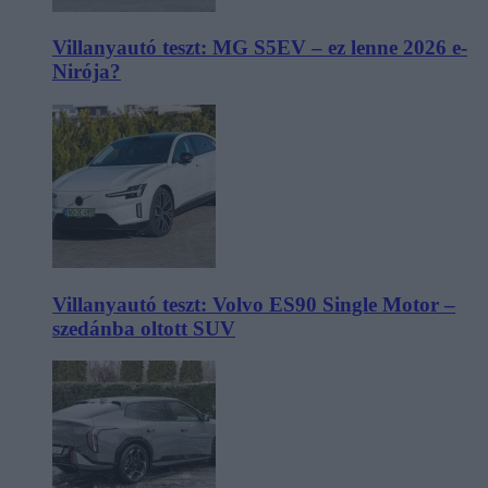
Villanyautó teszt: MG S5EV – ez lenne 2026 e-
Nirója?
Villanyautó teszt: Volvo ES90 Single Motor –
szedánba oltott SUV