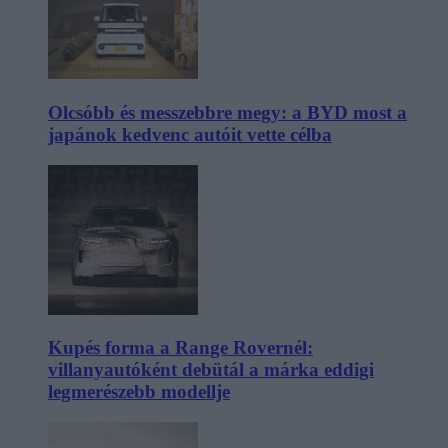
Olcsóbb és messzebbre megy: a BYD most a
japánok kedvenc autóit vette célba
Kupés forma a Range Rovernél:
villanyautóként debütál a márka eddigi
legmerészebb modellje