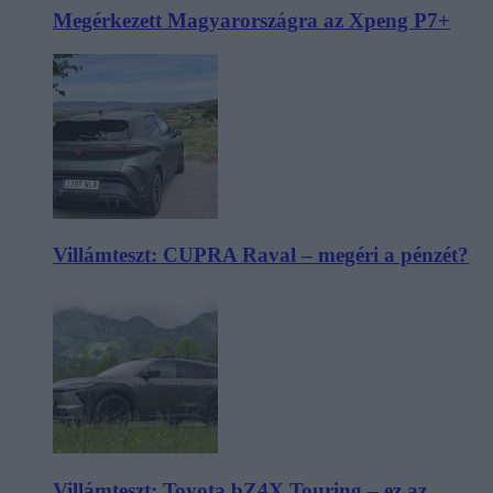
Megérkezett Magyarországra az Xpeng P7+
Villámteszt: CUPRA Raval – megéri a pénzét?
Villámteszt: Toyota bZ4X Touring – ez az,