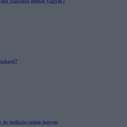
e sok családos ember vágyik?
tandard?
év teslázás szinte ingyen