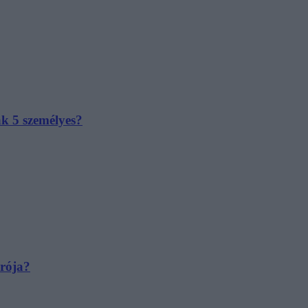
ak 5 személyes?
irója?