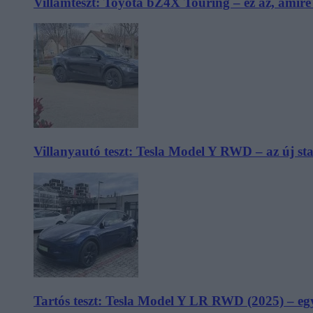
Villámteszt: Toyota bZ4X Touring – ez az, amir
Villanyautó teszt: Tesla Model Y RWD – az új s
Tartós teszt: Tesla Model Y LR RWD (2025) – egy 