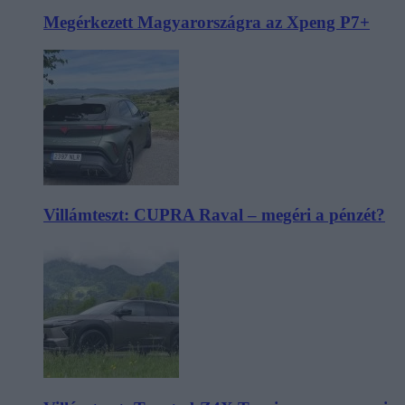
Megérkezett Magyarországra az Xpeng P7+
Villámteszt: CUPRA Raval – megéri a pénzét?