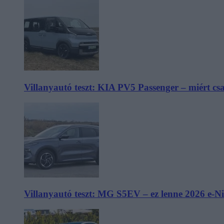
Villanyautó teszt: KIA PV5 Passenger – miért cs
Villanyautó teszt: MG S5EV – ez lenne 2026 e-N