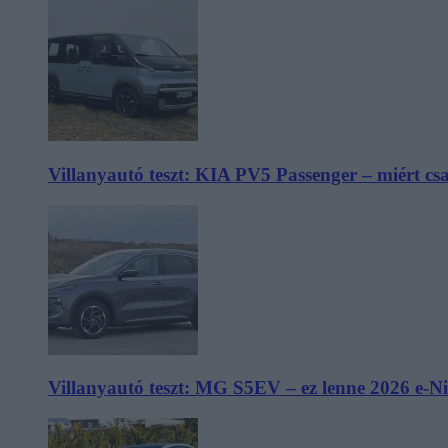
Villanyautó teszt: KIA PV5 Passenger – miért cs
Villanyautó teszt: MG S5EV – ez lenne 2026 e-N