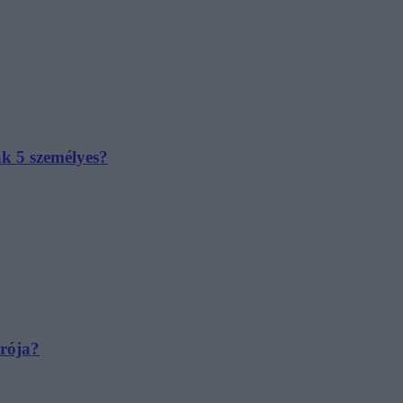
ak 5 személyes?
irója?