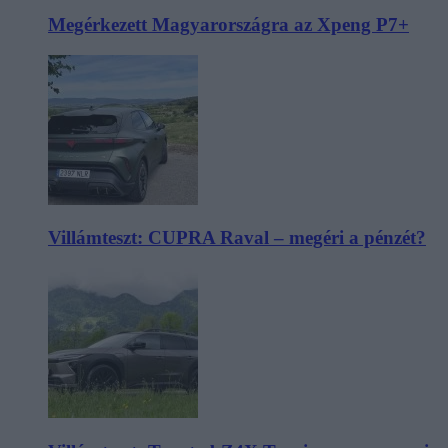
Megérkezett Magyarországra az Xpeng P7+
Villámteszt: CUPRA Raval – megéri a pénzét?