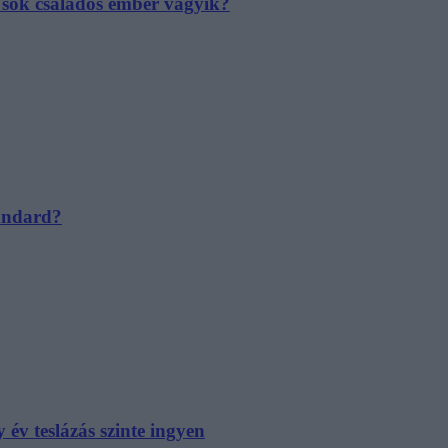
e sok családos ember vágyik?
tandard?
év teslázás szinte ingyen