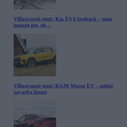
Villanyautó teszt: Kia EV4 fastback – nem
instant get, de…
Villanyautó teszt: KGM Musso EV – nehéz
zavarba hozni