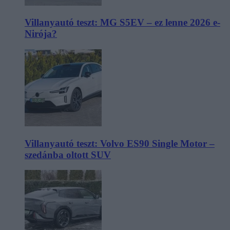
Villanyautó teszt: MG S5EV – ez lenne 2026 e-
Nirója?
Villanyautó teszt: Volvo ES90 Single Motor –
szedánba oltott SUV