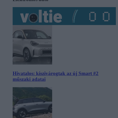
Hivatalos: kiszivárogtak az új Smart #2
műszaki adatai