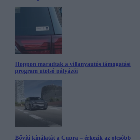
Hoppon maradtak a villanyautós támogatási
program utolsó pályázói
Bővíti kínálatát a Cupra – érkezik az olcsóbb