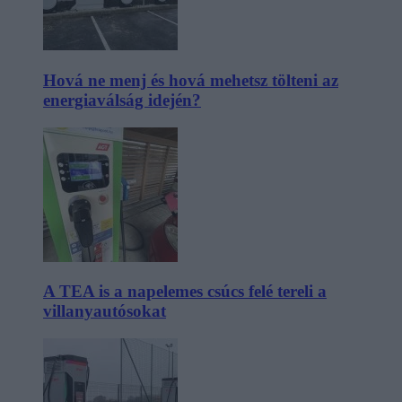
Hová ne menj és hová mehetsz tölteni az
energiaválság idején?
A TEA is a napelemes csúcs felé tereli a
villanyautósokat