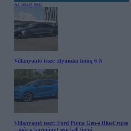
Az összes teszt
Villanyautó teszt: Hyundai Ioniq 6 N
Villanyautó teszt: Ford Puma Gen-e BlueCruise
– már a kormányt sem kell fogni