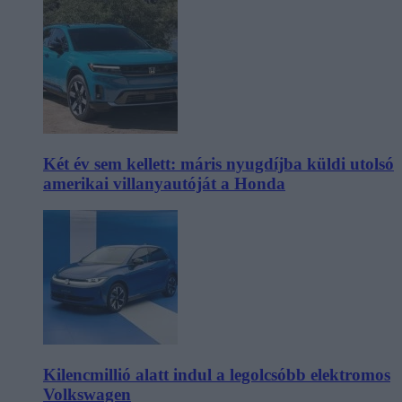
Két év sem kellett: máris nyugdíjba küldi utolsó
amerikai villanyautóját a Honda
Kilencmillió alatt indul a legolcsóbb elektromos
Volkswagen