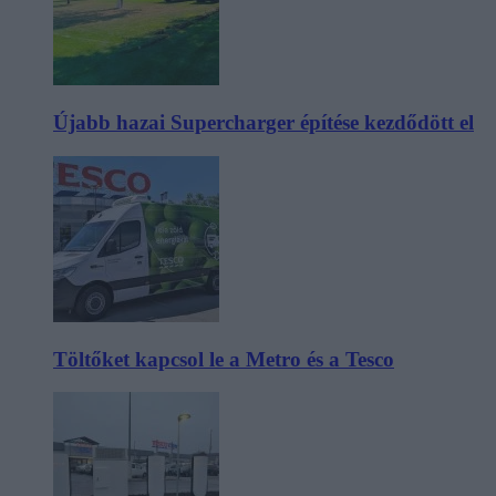
Újabb hazai Supercharger építése kezdődött el
Töltőket kapcsol le a Metro és a Tesco