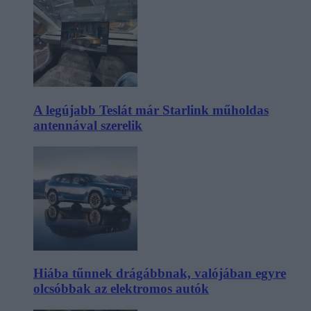
A legújabb Teslát már Starlink műholdas
antennával szerelik
Hiába tűnnek drágábbnak, valójában egyre
olcsóbbak az elektromos autók