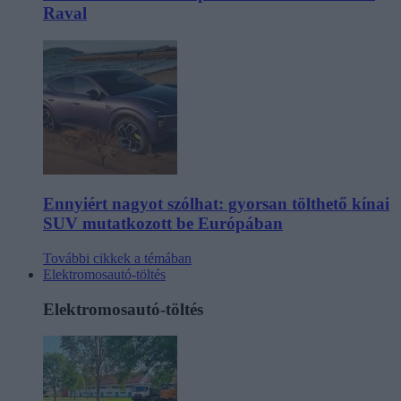
Raval
Ennyiért nagyot szólhat: gyorsan tölthető kínai
SUV mutatkozott be Európában
További cikkek a témában
Elektromosautó-töltés
Elektromosautó-töltés