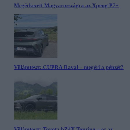
Megérkezett Magyarországra az Xpeng P7+
Villámteszt: CUPRA Raval – megéri a pénzét?
Villámteszt: Toyota bZ4X Touring – ez az,