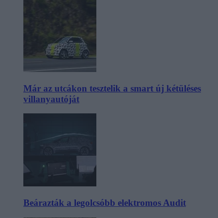
Már az utcákon tesztelik a smart új kétüléses
villanyautóját
Beárazták a legolcsóbb elektromos Audit