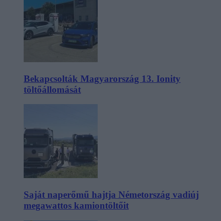
Bekapcsolták Magyarország 13. Ionity
töltőállomását
Saját naperőmű hajtja Németország vadiúj
megawattos kamiontöltőit