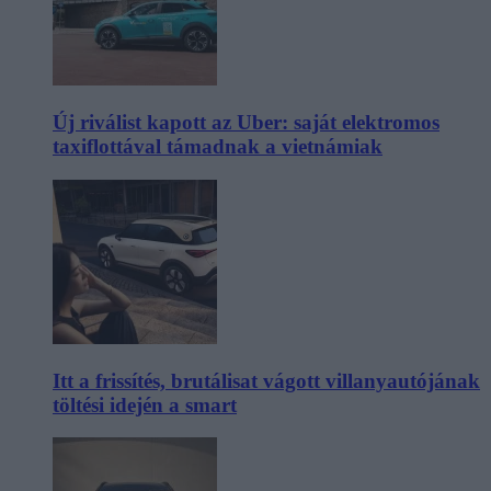
Új riválist kapott az Uber: saját elektromos
taxiflottával támadnak a vietnámiak
Itt a frissítés, brutálisat vágott villanyautójának
töltési idején a smart