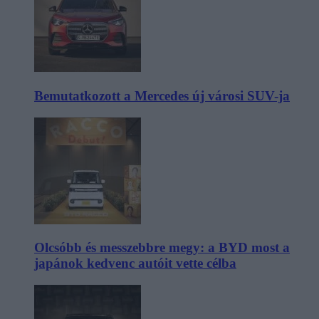
Bemutatkozott a Mercedes új városi SUV-ja
Olcsóbb és messzebbre megy: a BYD most a
japánok kedvenc autóit vette célba