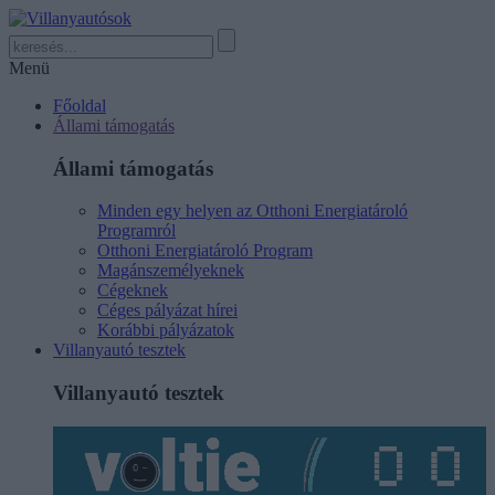
Menü
Főoldal
Állami támogatás
Állami támogatás
Minden egy helyen az Otthoni Energiatároló
Programról
Otthoni Energiatároló Program
Magánszemélyeknek
Cégeknek
Céges pályázat hírei
Korábbi pályázatok
Villanyautó tesztek
Villanyautó tesztek