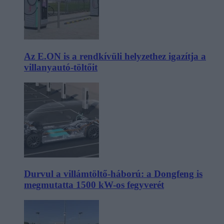
Az E.ON is a rendkívüli helyzethez igazítja a
villanyautó-töltőit
Durvul a villámtöltő-háború: a Dongfeng is
megmutatta 1500 kW-os fegyverét