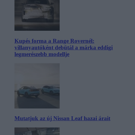
Kupés forma a Range Rovernél:
villanyautóként debütál a márka eddigi
legmerészebb modellje
Mutatjuk az új Nissan Leaf hazai árait