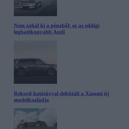
Nem zabál ki a pénzből: ez az eddigi
leghatékonyabb Audi
Rekord hatótávval debütált a Xiaomi új
modellcsaládja