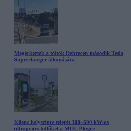
Megérkeztek a töltők Debrecen második Tesla
Supercharger állomására
Kilenc helyszínre telepít 300–600 kW-os
ultragyors töltőket a MOL Plugee