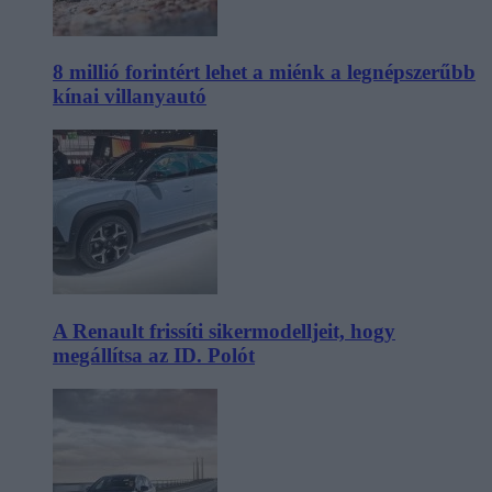
8 millió forintért lehet a miénk a legnépszerűbb
kínai villanyautó
A Renault frissíti sikermodelljeit, hogy
megállítsa az ID. Polót