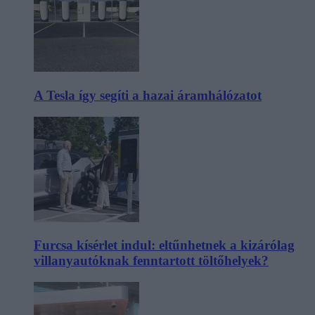
A Tesla így segíti a hazai áramhálózatot
Furcsa kísérlet indul: eltűnhetnek a kizárólag
villanyautóknak fenntartott töltőhelyek?