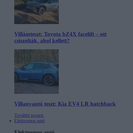
Villámteszt: Toyota bZ4X facelift – ott
csiszolták, ahol kellett?
Villanyautó teszt: Kia EV4 LR hatchback
További tesztek
Elektromos autó
Elektromos autó