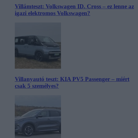
Villámteszt: Volkswagen ID. Cross – ez lenne az
igazi elektromos Volkswagen?
Villanyautó teszt: KIA PV5 Passenger – miért
csak 5 személyes?