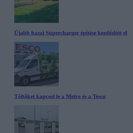
Újabb hazai Supercharger építése kezdődött el
Töltőket kapcsol le a Metro és a Tesco