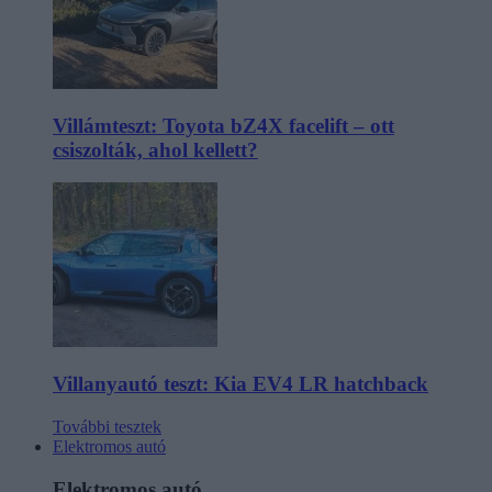
Villámteszt: Toyota bZ4X facelift – ott
csiszolták, ahol kellett?
Villanyautó teszt: Kia EV4 LR hatchback
További tesztek
Elektromos autó
Elektromos autó