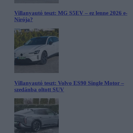
Villanyautó teszt: MG S5EV – ez lenne 2026 e-
Nirója?
Villanyautó teszt: Volvo ES90 Single Motor –
szedánba oltott SUV