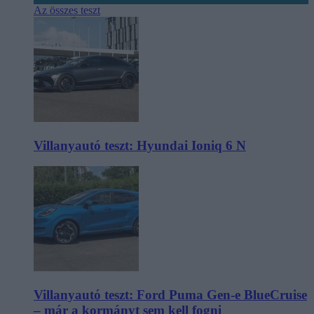
Az összes teszt
Villanyautó teszt: Hyundai Ioniq 6 N
Villanyautó teszt: Ford Puma Gen-e BlueCruise
– már a kormányt sem kell fogni