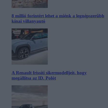
8 millió forintért lehet a miénk a legnépszerűbb
kínai villanyautó
A Renault frissíti sikermodelljeit, hogy
megállítsa az ID. Polót