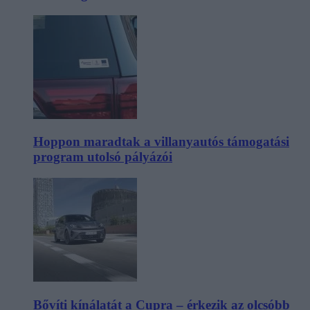
Hoppon maradtak a villanyautós támogatási
program utolsó pályázói
Bővíti kínálatát a Cupra – érkezik az olcsóbb