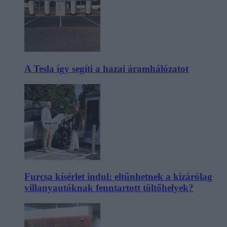
A Tesla így segíti a hazai áramhálózatot
Furcsa kísérlet indul: eltűnhetnek a kizárólag
villanyautóknak fenntartott töltőhelyek?