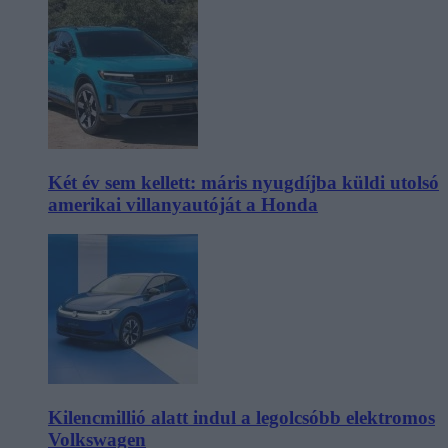
Két év sem kellett: máris nyugdíjba küldi utolsó
amerikai villanyautóját a Honda
Kilencmillió alatt indul a legolcsóbb elektromos
Volkswagen