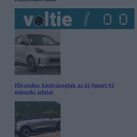
Hivatalos: kiszivárogtak az új Smart #2
műszaki adatai