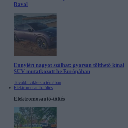
Raval
Ennyiért nagyot szólhat: gyorsan tölthető kínai
SUV mutatkozott be Európában
További cikkek a témában
Elektromosautó-töltés
Elektromosautó-töltés