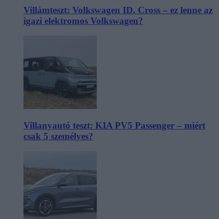
Villámteszt: Volkswagen ID. Cross – ez lenne az
igazi elektromos Volkswagen?
Villanyautó teszt: KIA PV5 Passenger – miért
csak 5 személyes?