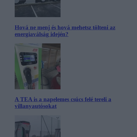
Hová ne menj és hová mehetsz tölteni az
energiaválság idején?
A TEA is a napelemes csúcs felé tereli a
villanyautósokat