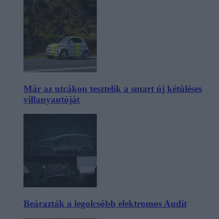
Már az utcákon tesztelik a smart új kétüléses
villanyautóját
Beárazták a legolcsóbb elektromos Audit