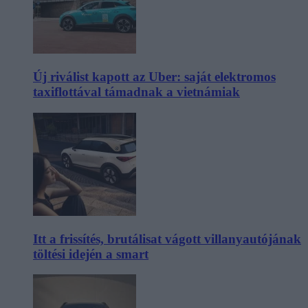
Új riválist kapott az Uber: saját elektromos
taxiflottával támadnak a vietnámiak
Itt a frissítés, brutálisat vágott villanyautójának
töltési idején a smart