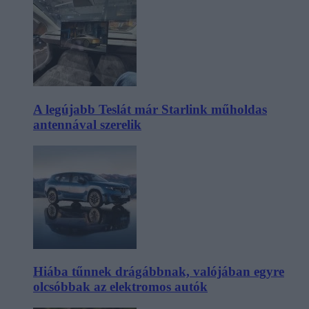
A legújabb Teslát már Starlink műholdas
antennával szerelik
Hiába tűnnek drágábbnak, valójában egyre
olcsóbbak az elektromos autók