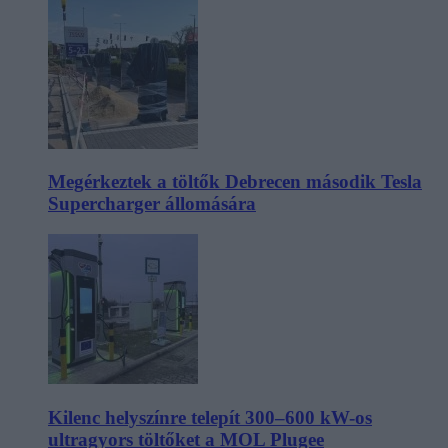
Megérkeztek a töltők Debrecen második Tesla
Supercharger állomására
Kilenc helyszínre telepít 300–600 kW-os
ultragyors töltőket a MOL Plugee