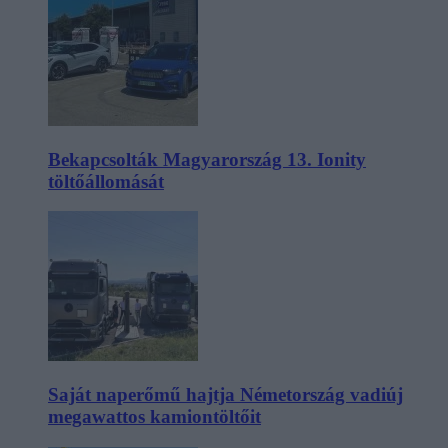
Bekapcsolták Magyarország 13. Ionity
töltőállomását
Saját naperőmű hajtja Németország vadiúj
megawattos kamiontöltőit