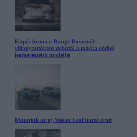
Kupés forma a Range Rovernél:
villanyautóként debütál a márka eddigi
legmerészebb modellje
Mutatjuk az új Nissan Leaf hazai árait