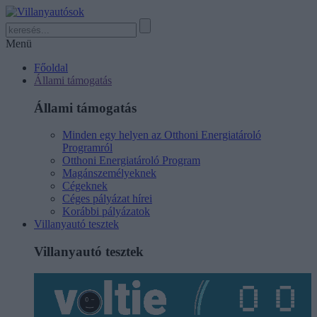
Menü
Főoldal
Állami támogatás
Állami támogatás
Minden egy helyen az Otthoni Energiatároló
Programról
Otthoni Energiatároló Program
Magánszemélyeknek
Cégeknek
Céges pályázat hírei
Korábbi pályázatok
Villanyautó tesztek
Villanyautó tesztek