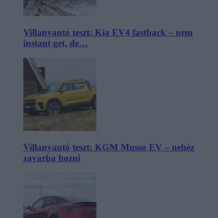
Villanyautó teszt: Kia EV4 fastback – nem
instant get, de…
Villanyautó teszt: KGM Musso EV – nehéz
zavarba hozni