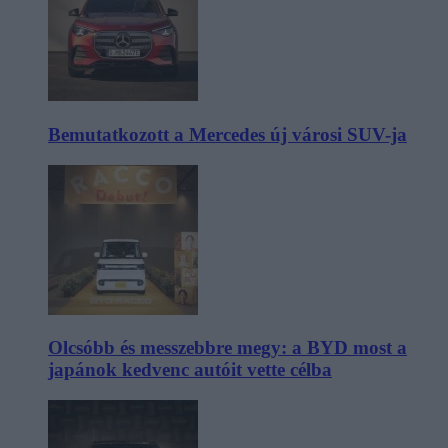
Bemutatkozott a Mercedes új városi SUV-ja
Olcsóbb és messzebbre megy: a BYD most a
japánok kedvenc autóit vette célba