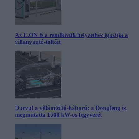
Az E.ON is a rendkívüli helyzethez igazítja a
villanyautó-töltőit
Durvul a villámtöltő-háború: a Dongfeng is
megmutatta 1500 kW-os fegyverét