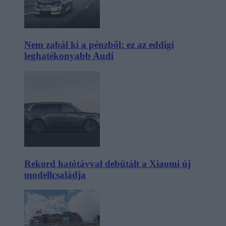
Nem zabál ki a pénzből: ez az eddigi
leghatékonyabb Audi
Rekord hatótávval debütált a Xiaomi új
modellcsaládja