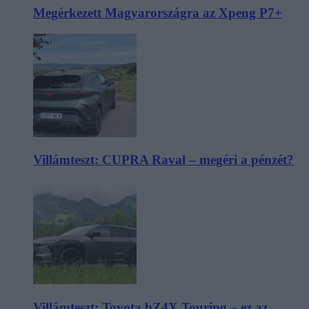
Megérkezett Magyarországra az Xpeng P7+
Villámteszt: CUPRA Raval – megéri a pénzét?
Villámteszt: Toyota bZ4X Touring – ez az,