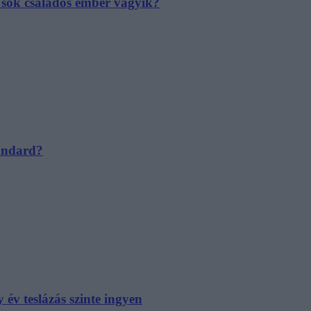
e sok családos ember vágyik?
tandard?
év teslázás szinte ingyen