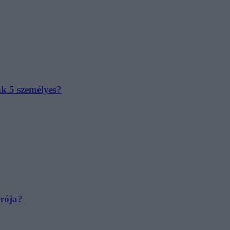
ak 5 személyes?
irója?