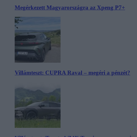
Megérkezett Magyarországra az Xpeng P7+
Villámteszt: CUPRA Raval – megéri a pénzét?