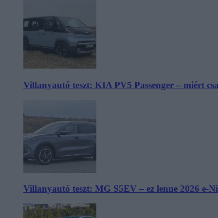
Villanyautó teszt: KIA PV5 Passenger – miért cs
Villanyautó teszt: MG S5EV – ez lenne 2026 e-N