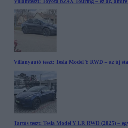
Villámteszt: Toyota bZ4X Touring – ez az, amir
Villanyautó teszt: Tesla Model Y RWD – az új s
Tartós teszt: Tesla Model Y LR RWD (2025) – egy 