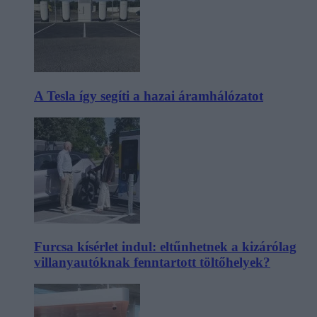
A Tesla így segíti a hazai áramhálózatot
Furcsa kísérlet indul: eltűnhetnek a kizárólag
villanyautóknak fenntartott töltőhelyek?