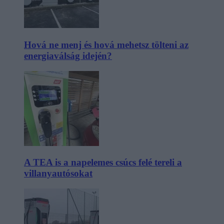
Hová ne menj és hová mehetsz tölteni az
energiaválság idején?
A TEA is a napelemes csúcs felé tereli a
villanyautósokat