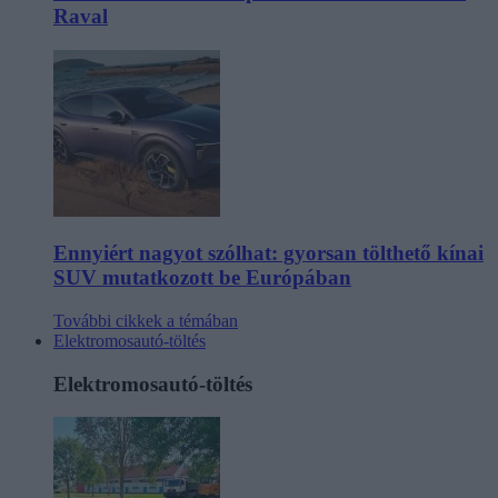
Raval
Ennyiért nagyot szólhat: gyorsan tölthető kínai
SUV mutatkozott be Európában
További cikkek a témában
Elektromosautó-töltés
Elektromosautó-töltés