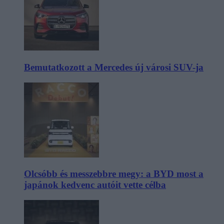
Bemutatkozott a Mercedes új városi SUV-ja
Olcsóbb és messzebbre megy: a BYD most a
japánok kedvenc autóit vette célba