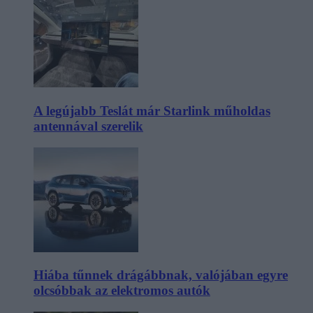
A legújabb Teslát már Starlink műholdas
antennával szerelik
Hiába tűnnek drágábbnak, valójában egyre
olcsóbbak az elektromos autók