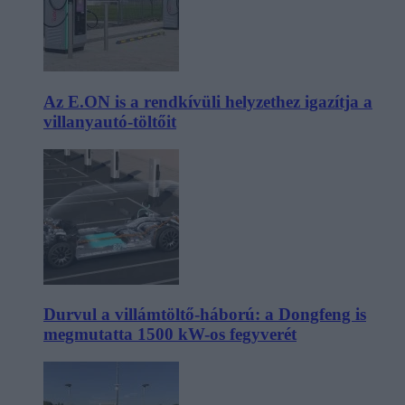
Az E.ON is a rendkívüli helyzethez igazítja a
villanyautó-töltőit
Durvul a villámtöltő-háború: a Dongfeng is
megmutatta 1500 kW-os fegyverét