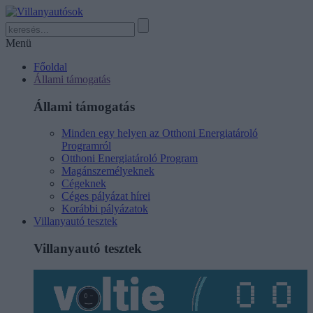
Menü
Főoldal
Állami támogatás
Állami támogatás
Minden egy helyen az Otthoni Energiatároló
Programról
Otthoni Energiatároló Program
Magánszemélyeknek
Cégeknek
Céges pályázat hírei
Korábbi pályázatok
Villanyautó tesztek
Villanyautó tesztek