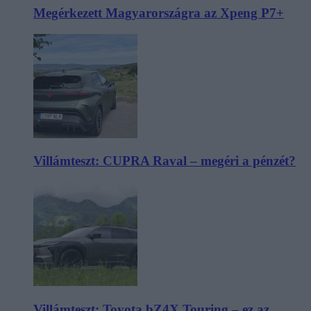
Megérkezett Magyarországra az Xpeng P7+
Villámteszt: CUPRA Raval – megéri a pénzét?
Villámteszt: Toyota bZ4X Touring – ez az,