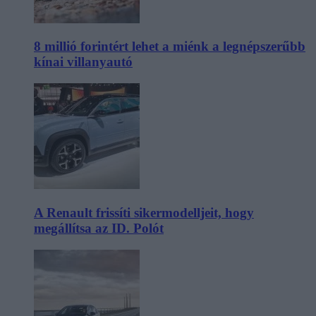
8 millió forintért lehet a miénk a legnépszerűbb
kínai villanyautó
A Renault frissíti sikermodelljeit, hogy
megállítsa az ID. Polót