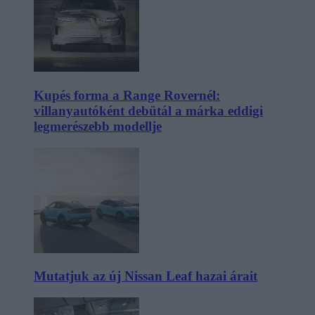
Kupés forma a Range Rovernél:
villanyautóként debütál a márka eddigi
legmerészebb modellje
Mutatjuk az új Nissan Leaf hazai árait