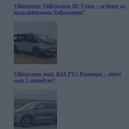
Villámteszt: Volkswagen ID. Cross – ez lenne az
igazi elektromos Volkswagen?
Villanyautó teszt: KIA PV5 Passenger – miért
csak 5 személyes?