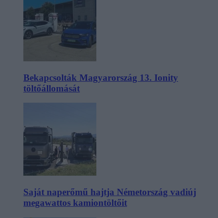
Bekapcsolták Magyarország 13. Ionity
töltőállomását
Saját naperőmű hajtja Németország vadiúj
megawattos kamiontöltőit