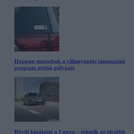
Hoppon maradtak a villanyautós támogatási
program utolsó pályázói
Bővíti kínálatát a Cupra – érkezik az olcsóbb