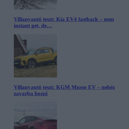
Villanyautó teszt: Kia EV4 fastback – nem
instant get, de…
Villanyautó teszt: KGM Musso EV – nehéz
zavarba hozni