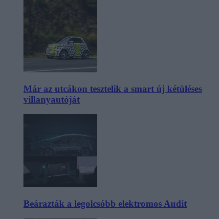
Már az utcákon tesztelik a smart új kétüléses
villanyautóját
Beárazták a legolcsóbb elektromos Audit