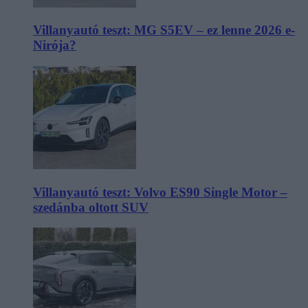
Villanyautó teszt: MG S5EV – ez lenne 2026 e-
Nirója?
Villanyautó teszt: Volvo ES90 Single Motor –
szedánba oltott SUV