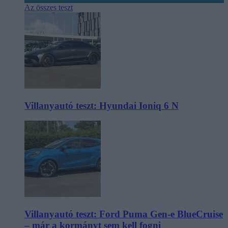
Az összes teszt
Villanyautó teszt: Hyundai Ioniq 6 N
Villanyautó teszt: Ford Puma Gen-e BlueCruise
– már a kormányt sem kell fogni