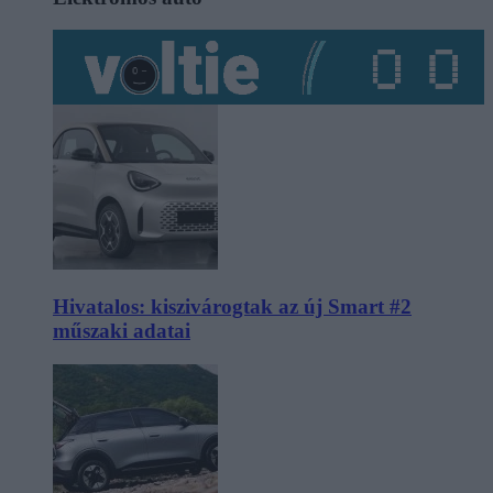
Hivatalos: kiszivárogtak az új Smart #2
műszaki adatai