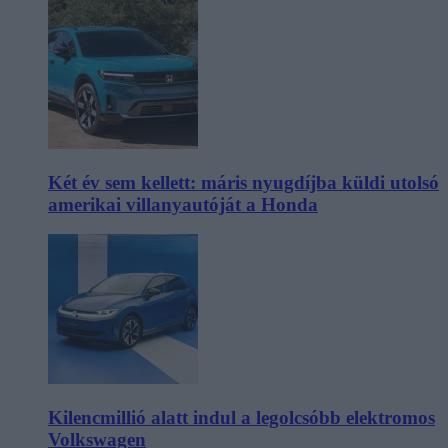
Két év sem kellett: máris nyugdíjba küldi utolsó
amerikai villanyautóját a Honda
Kilencmillió alatt indul a legolcsóbb elektromos
Volkswagen