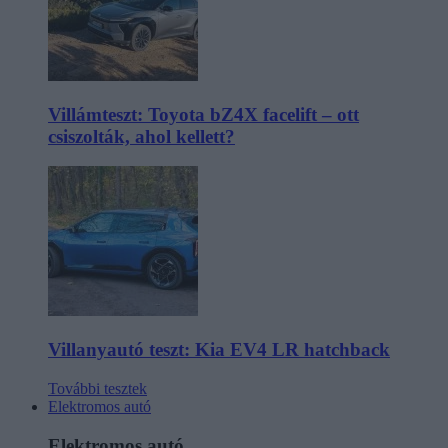
Villámteszt: Toyota bZ4X facelift – ott
csiszolták, ahol kellett?
Villanyautó teszt: Kia EV4 LR hatchback
További tesztek
Elektromos autó
Elektromos autó