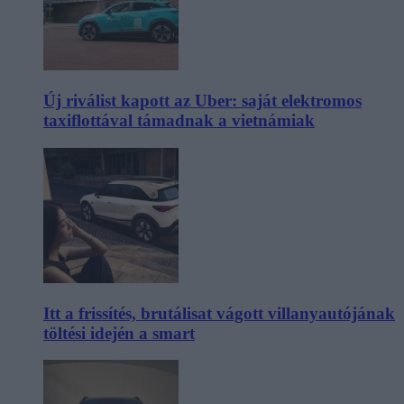
Új riválist kapott az Uber: saját elektromos
taxiflottával támadnak a vietnámiak
Itt a frissítés, brutálisat vágott villanyautójának
töltési idején a smart