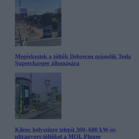
Megérkeztek a töltők Debrecen második Tesla
Supercharger állomására
Kilenc helyszínre telepít 300–600 kW-os
ultragyors töltőket a MOL Plugee