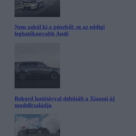
Nem zabál ki a pénzből: ez az eddigi
leghatékonyabb Audi
Rekord hatótávval debütált a Xiaomi új
modellcsaládja