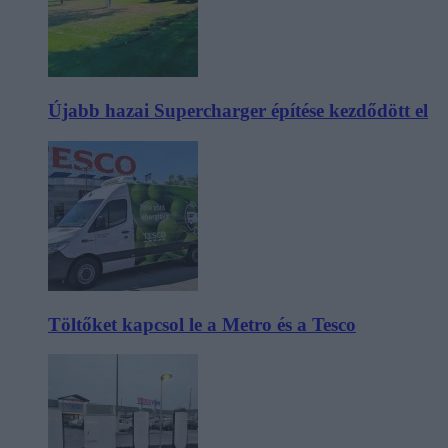
Újabb hazai Supercharger építése kezdődött el
Töltőket kapcsol le a Metro és a Tesco