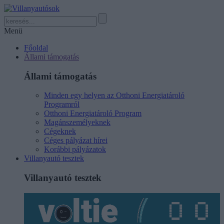
Menü
Főoldal
Állami támogatás
Állami támogatás
Minden egy helyen az Otthoni Energiatároló
Programról
Otthoni Energiatároló Program
Magánszemélyeknek
Cégeknek
Céges pályázat hírei
Korábbi pályázatok
Villanyautó tesztek
Villanyautó tesztek