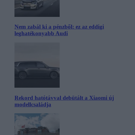
Nem zabál ki a pénzből: ez az eddigi
leghatékonyabb Audi
Rekord hatótávval debütált a Xiaomi új
modellcsaládja