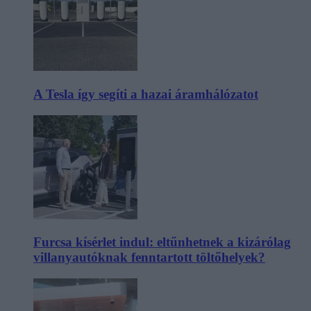
A Tesla így segíti a hazai áramhálózatot
Furcsa kísérlet indul: eltűnhetnek a kizárólag
villanyautóknak fenntartott töltőhelyek?