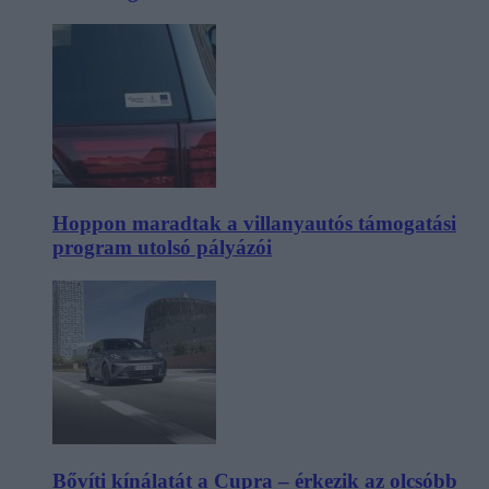
Hoppon maradtak a villanyautós támogatási
program utolsó pályázói
Bővíti kínálatát a Cupra – érkezik az olcsóbb