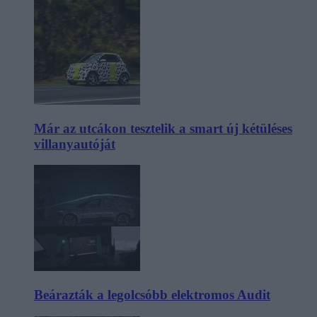
Már az utcákon tesztelik a smart új kétüléses
villanyautóját
Beárazták a legolcsóbb elektromos Audit