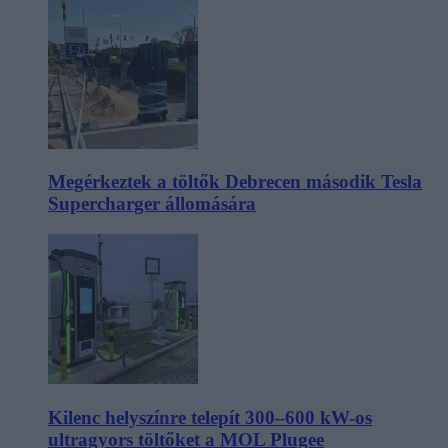
Megérkeztek a töltők Debrecen második Tesla
Supercharger állomására
Kilenc helyszínre telepít 300–600 kW-os
ultragyors töltőket a MOL Plugee