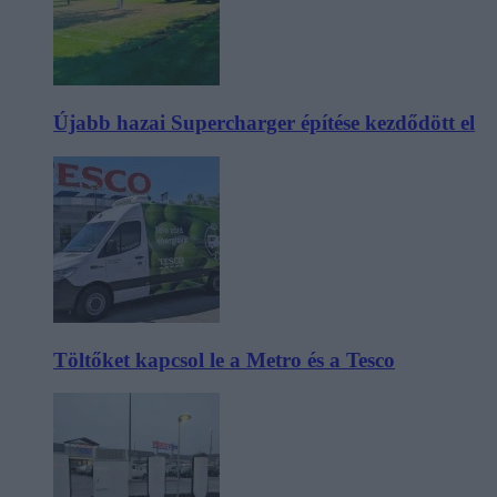
Újabb hazai Supercharger építése kezdődött el
Töltőket kapcsol le a Metro és a Tesco