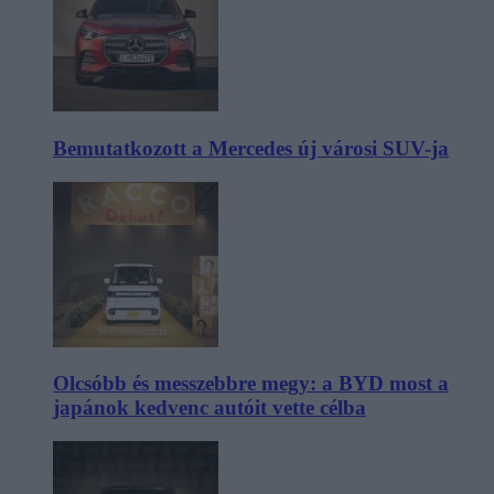
Bemutatkozott a Mercedes új városi SUV-ja
Olcsóbb és messzebbre megy: a BYD most a
japánok kedvenc autóit vette célba