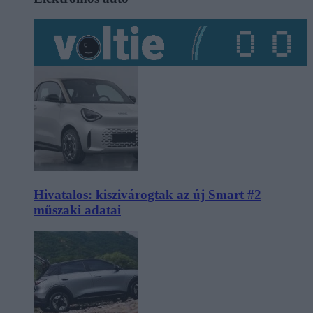
Hivatalos: kiszivárogtak az új Smart #2
műszaki adatai