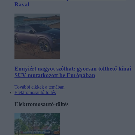
Raval
Ennyiért nagyot szólhat: gyorsan tölthető kínai
SUV mutatkozott be Európában
További cikkek a témában
Elektromosautó-töltés
Elektromosautó-töltés