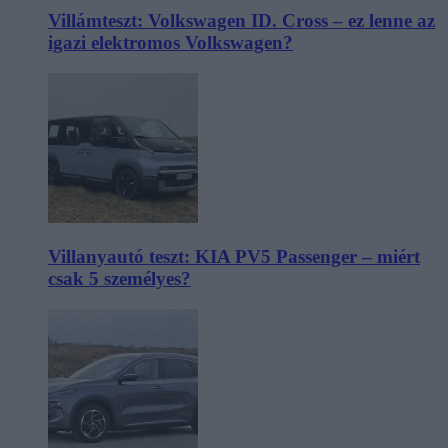
Villámteszt: Volkswagen ID. Cross – ez lenne az
igazi elektromos Volkswagen?
Villanyautó teszt: KIA PV5 Passenger – miért
csak 5 személyes?