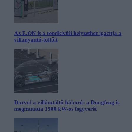
Az E.ON is a rendkívüli helyzethez igazítja a
villanyautó-töltőit
Durvul a villámtöltő-háború: a Dongfeng is
megmutatta 1500 kW-os fegyverét