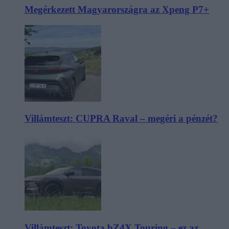
Megérkezett Magyarországra az Xpeng P7+
Villámteszt: CUPRA Raval – megéri a pénzét?
Villámteszt: Toyota bZ4X Touring – ez az,