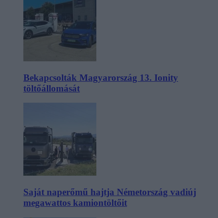
Bekapcsolták Magyarország 13. Ionity
töltőállomását
Saját naperőmű hajtja Németország vadiúj
megawattos kamiontöltőit