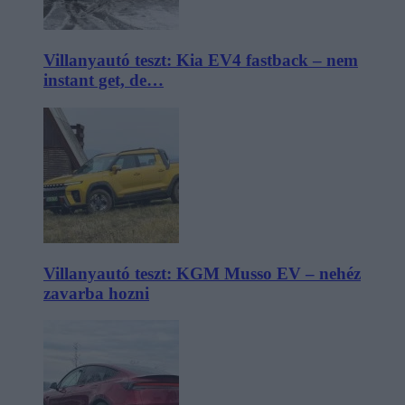
Villanyautó teszt: Kia EV4 fastback – nem
instant get, de…
Villanyautó teszt: KGM Musso EV – nehéz
zavarba hozni