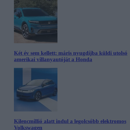
Két év sem kellett: máris nyugdíjba küldi utolsó
amerikai villanyautóját a Honda
Kilencmillió alatt indul a legolcsóbb elektromos
Volkswagen