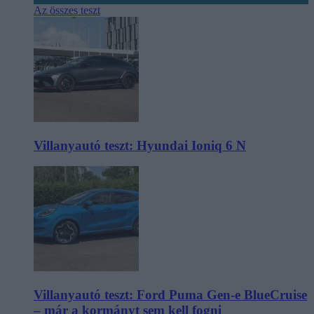
Az összes teszt
Villanyautó teszt: Hyundai Ioniq 6 N
Villanyautó teszt: Ford Puma Gen-e BlueCruise
– már a kormányt sem kell fogni