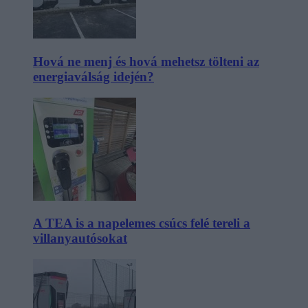
Hová ne menj és hová mehetsz tölteni az
energiaválság idején?
A TEA is a napelemes csúcs felé tereli a
villanyautósokat