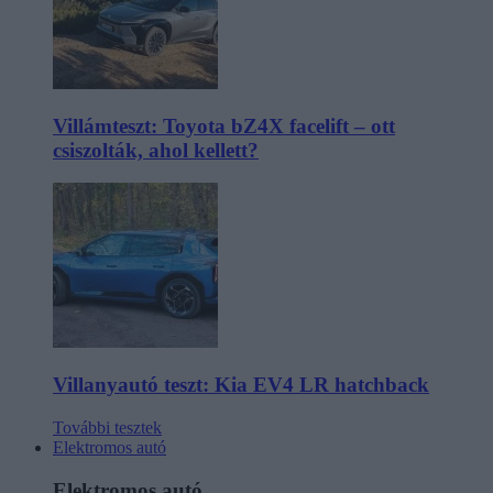
Villámteszt: Toyota bZ4X facelift – ott
csiszolták, ahol kellett?
Villanyautó teszt: Kia EV4 LR hatchback
További tesztek
Elektromos autó
Elektromos autó