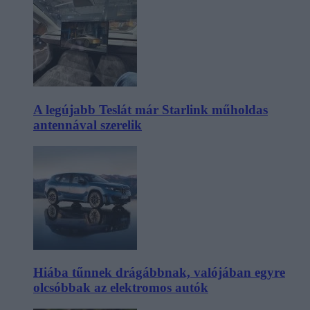
A legújabb Teslát már Starlink műholdas
antennával szerelik
Hiába tűnnek drágábbnak, valójában egyre
olcsóbbak az elektromos autók