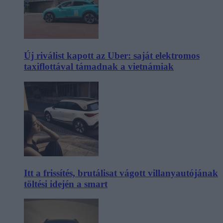
Új riválist kapott az Uber: saját elektromos
taxiflottával támadnak a vietnámiak
Itt a frissítés, brutálisat vágott villanyautójának
töltési idején a smart