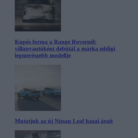
Kupés forma a Range Rovernél:
villanyautóként debütál a márka eddigi
legmerészebb modellje
Mutatjuk az új Nissan Leaf hazai árait