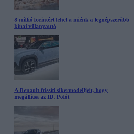
8 millió forintért lehet a miénk a legnépszerűbb
kínai villanyautó
A Renault frissíti sikermodelljeit, hogy
megállítsa az ID. Polót