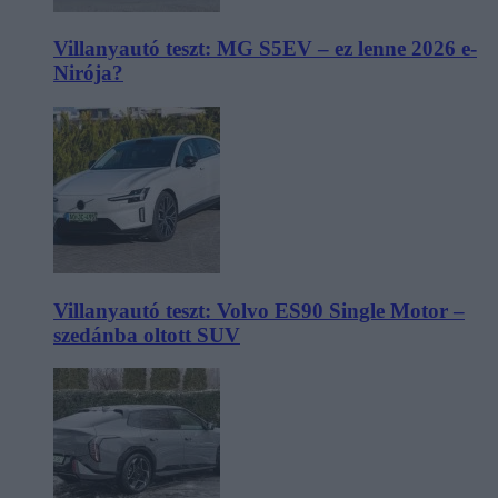
Villanyautó teszt: MG S5EV – ez lenne 2026 e-
Nirója?
Villanyautó teszt: Volvo ES90 Single Motor –
szedánba oltott SUV