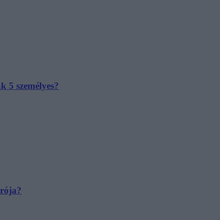
ak 5 személyes?
irója?