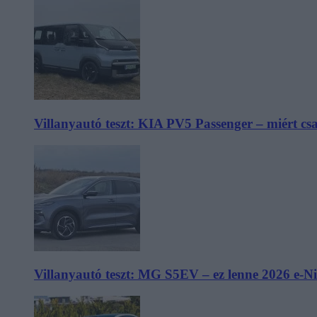
Villanyautó teszt: KIA PV5 Passenger – miért cs
Villanyautó teszt: MG S5EV – ez lenne 2026 e-N