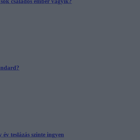
e sok családos ember vágyik?
tandard?
év teslázás szinte ingyen