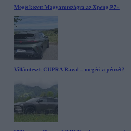
Megérkezett Magyarországra az Xpeng P7+
Villámteszt: CUPRA Raval – megéri a pénzét?