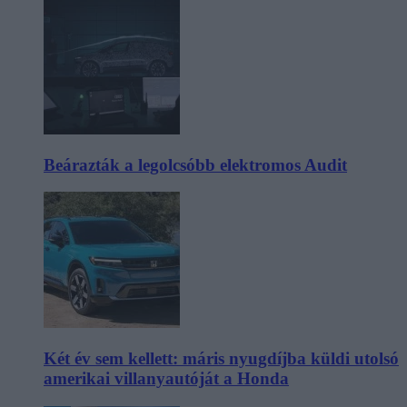
Beárazták a legolcsóbb elektromos Audit
Két év sem kellett: máris nyugdíjba küldi utolsó
amerikai villanyautóját a Honda