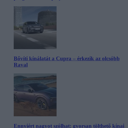
Bővíti kínálatát a Cupra – érkezik az olcsóbb
Raval
Ennyiért nagyot szólhat: gyorsan tölthető kínai