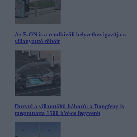
Az E.ON is a rendkívüli helyzethez igazítja a
villanyautó-töltőit
Durvul a villámtöltő-háború: a Dongfeng is
megmutatta 1500 kW-os fegyverét