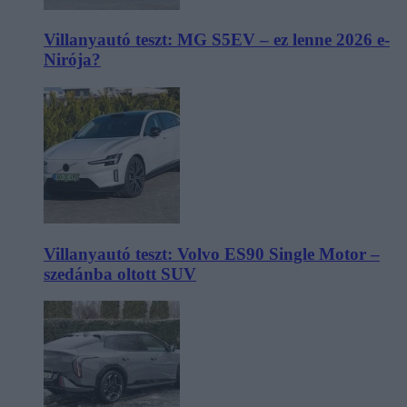
Villanyautó teszt: MG S5EV – ez lenne 2026 e-
Nirója?
Villanyautó teszt: Volvo ES90 Single Motor –
szedánba oltott SUV