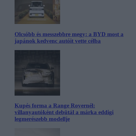
Olcsóbb és messzebbre megy: a BYD most a
japánok kedvenc autóit vette célba
Kupés forma a Range Rovernél:
villanyautóként debütál a márka eddigi
legmerészebb modellje