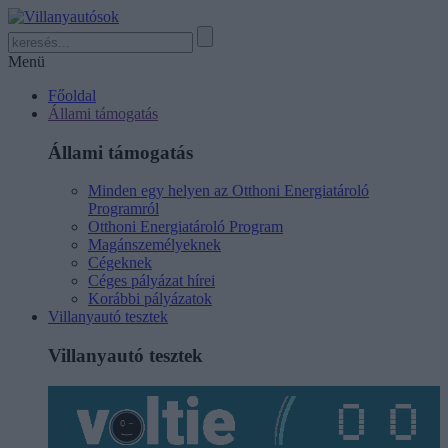
Menü
Főoldal
Állami támogatás
Állami támogatás
Minden egy helyen az Otthoni Energiatároló
Programról
Otthoni Energiatároló Program
Magánszemélyeknek
Cégeknek
Céges pályázat hírei
Korábbi pályázatok
Villanyautó tesztek
Villanyautó tesztek