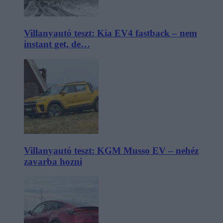
Villanyautó teszt: Kia EV4 fastback – nem
instant get, de…
Villanyautó teszt: KGM Musso EV – nehéz
zavarba hozni