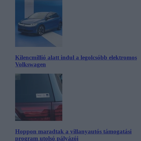
Kilencmillió alatt indul a legolcsóbb elektromos
Volkswagen
Hoppon maradtak a villanyautós támogatási
program utolsó pályázói