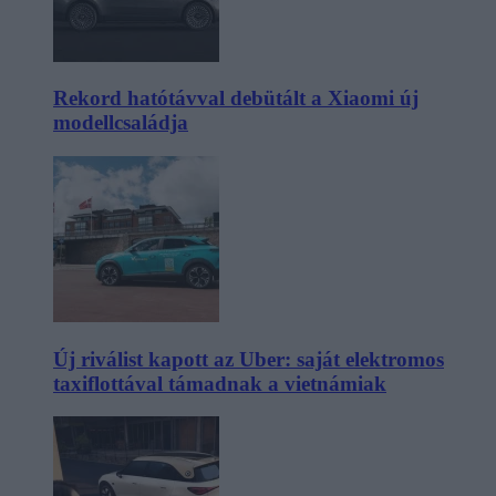
Rekord hatótávval debütált a Xiaomi új
modellcsaládja
Új riválist kapott az Uber: saját elektromos
taxiflottával támadnak a vietnámiak