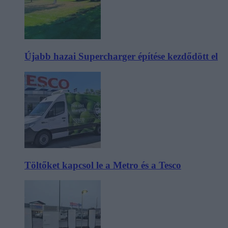
Újabb hazai Supercharger építése kezdődött el
Töltőket kapcsol le a Metro és a Tesco