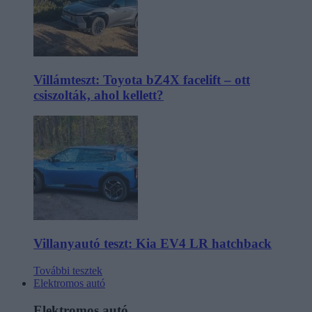
Villámteszt: Toyota bZ4X facelift – ott
csiszolták, ahol kellett?
Villanyautó teszt: Kia EV4 LR hatchback
További tesztek
Elektromos autó
Elektromos autó