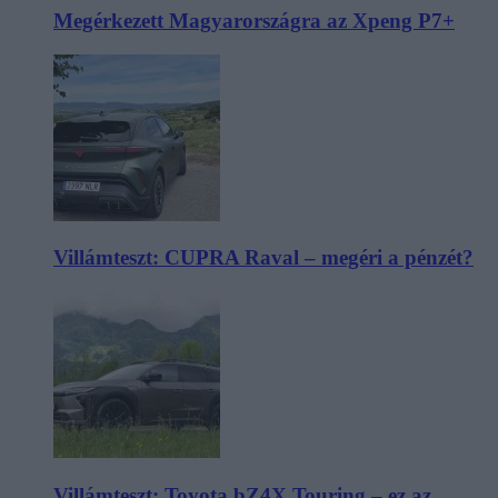
Megérkezett Magyarországra az Xpeng P7+
Villámteszt: CUPRA Raval – megéri a pénzét?
Villámteszt: Toyota bZ4X Touring – ez az,