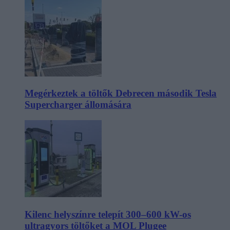
Megérkeztek a töltők Debrecen második Tesla
Supercharger állomására
Kilenc helyszínre telepít 300–600 kW-os
ultragyors töltőket a MOL Plugee