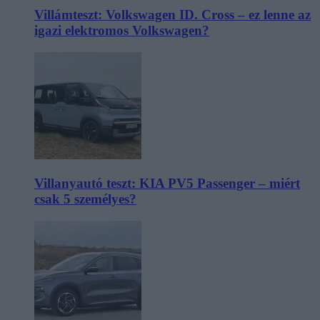
Villámteszt: Volkswagen ID. Cross – ez lenne az
igazi elektromos Volkswagen?
Villanyautó teszt: KIA PV5 Passenger – miért
csak 5 személyes?