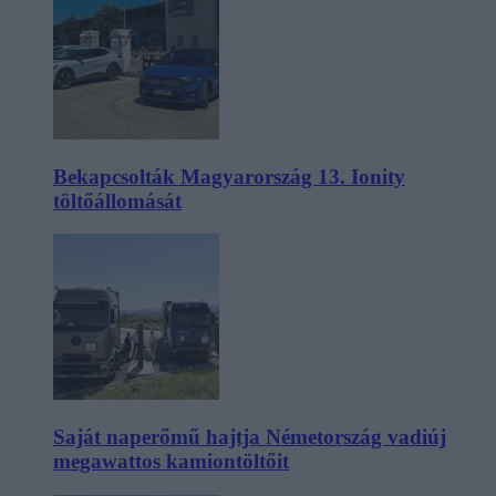
Bekapcsolták Magyarország 13. Ionity
töltőállomását
Saját naperőmű hajtja Németország vadiúj
megawattos kamiontöltőit