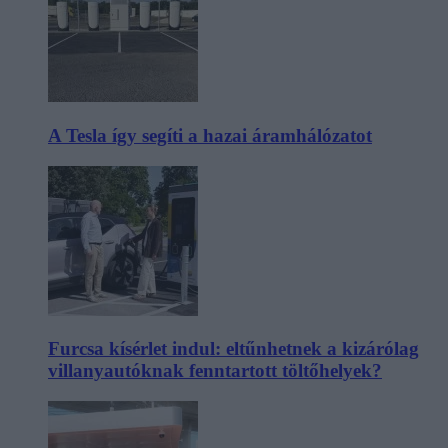
A Tesla így segíti a hazai áramhálózatot
Furcsa kísérlet indul: eltűnhetnek a kizárólag
villanyautóknak fenntartott töltőhelyek?