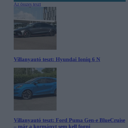
Az összes teszt
Villanyautó teszt: Hyundai Ioniq 6 N
Villanyautó teszt: Ford Puma Gen-e BlueCruise
– már a kormányt sem kell fogni