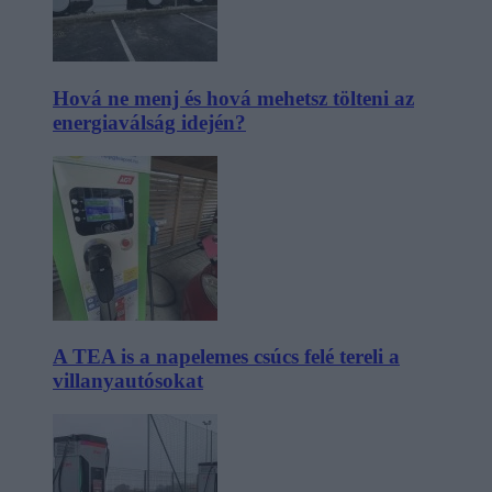
Hová ne menj és hová mehetsz tölteni az
energiaválság idején?
A TEA is a napelemes csúcs felé tereli a
villanyautósokat