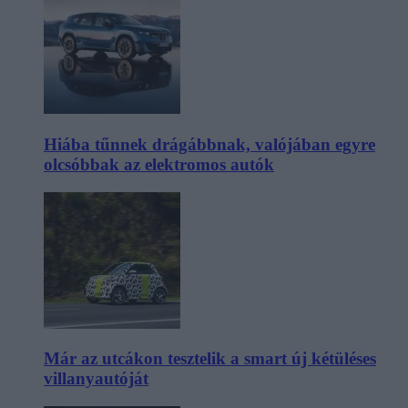
Hiába tűnnek drágábbnak, valójában egyre
olcsóbbak az elektromos autók
Már az utcákon tesztelik a smart új kétüléses
villanyautóját