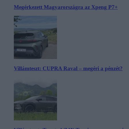
Megérkezett Magyarországra az Xpeng P7+
Villámteszt: CUPRA Raval – megéri a pénzét?