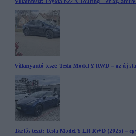
Villámteszt: Toyota bZ4X Touring – ez az, amir
Villanyautó teszt: Tesla Model Y RWD – az új s
Tartós teszt: Tesla Model Y LR RWD (2025) – egy 