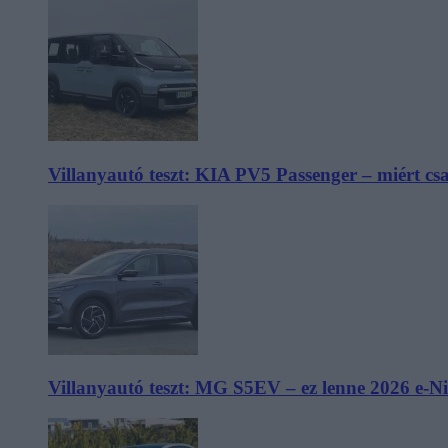
Villanyautó teszt: KIA PV5 Passenger – miért cs
Villanyautó teszt: MG S5EV – ez lenne 2026 e-N