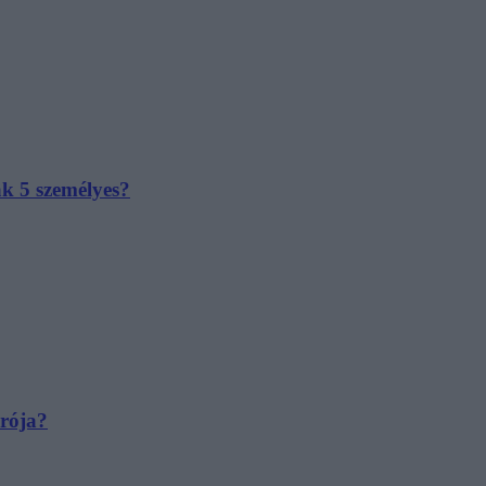
ak 5 személyes?
irója?