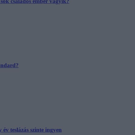
e sok családos ember vágyik?
tandard?
év teslázás szinte ingyen