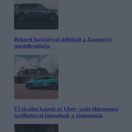
Rekord hatótávval debütált a Xiaomi új
modellcsaládja
Új riválist kapott az Uber: saját elektromos
taxiflottával támadnak a vietnámiak