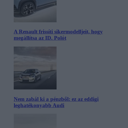
A Renault frissíti sikermodelljeit, hogy
megállítsa az ID. Polót
Nem zabál ki a pénzből: ez az eddigi
leghatékonyabb Audi