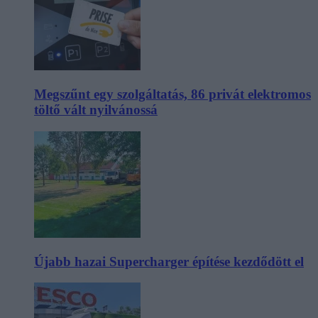
Megszűnt egy szolgáltatás, 86 privát elektromos
töltő vált nyilvánossá
Újabb hazai Supercharger építése kezdődött el