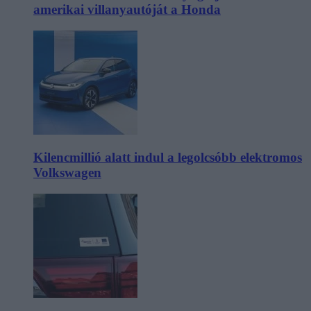
amerikai villanyautóját a Honda
Kilencmillió alatt indul a legolcsóbb elektromos
Volkswagen