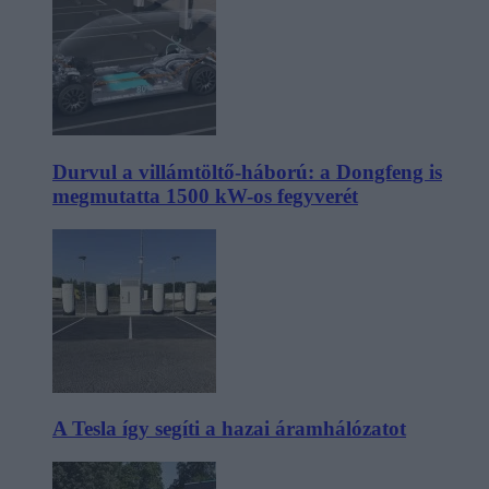
Durvul a villámtöltő-háború: a Dongfeng is
megmutatta 1500 kW-os fegyverét
A Tesla így segíti a hazai áramhálózatot