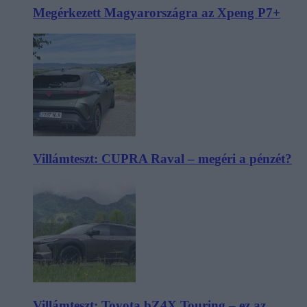
Megérkezett Magyarországra az Xpeng P7+
Villámteszt: CUPRA Raval – megéri a pénzét?
Villámteszt: Toyota bZ4X Touring – ez az,