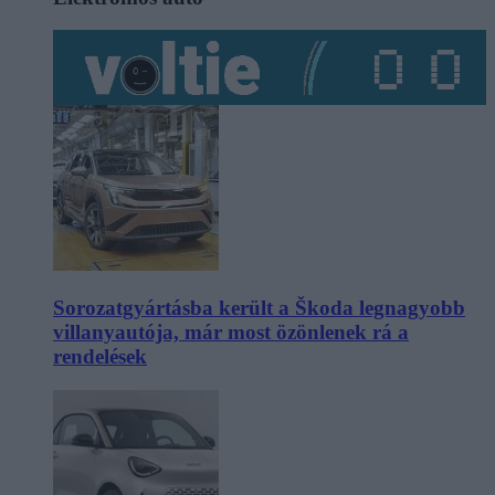
Sorozatgyártásba került a Škoda legnagyobb
villanyautója, már most özönlenek rá a
rendelések