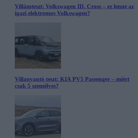
Villámteszt: Volkswagen ID. Cross – ez lenne az
igazi elektromos Volkswagen?
Villanyautó teszt: KIA PV5 Passenger – miért
csak 5 személyes?