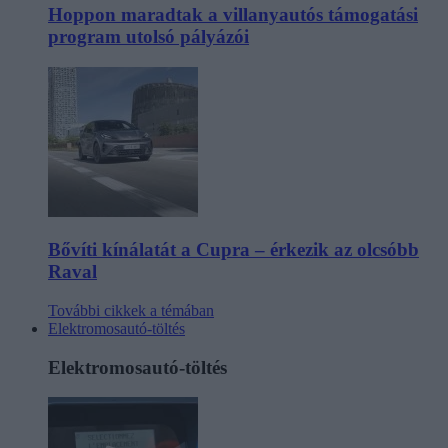
Hoppon maradtak a villanyautós támogatási
program utolsó pályázói
Bővíti kínálatát a Cupra – érkezik az olcsóbb
Raval
További cikkek a témában
Elektromosautó-töltés
Elektromosautó-töltés