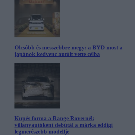
Olcsóbb és messzebbre megy: a BYD most a
japánok kedvenc autóit vette célba
Kupés forma a Range Rovernél:
villanyautóként debütál a márka eddigi
legmerészebb modellje