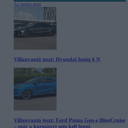
Az összes teszt
Villanyautó teszt: Hyundai Ioniq 6 N
Villanyautó teszt: Ford Puma Gen-e BlueCruise
– már a kormányt sem kell fogni