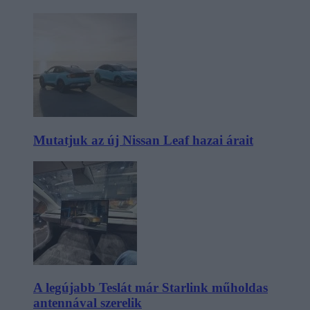
Mutatjuk az új Nissan Leaf hazai árait
A legújabb Teslát már Starlink műholdas
antennával szerelik