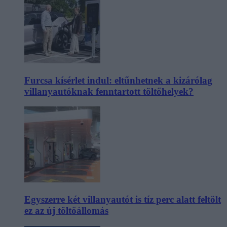
Furcsa kísérlet indul: eltűnhetnek a kizárólag
villanyautóknak fenntartott töltőhelyek?
Egyszerre két villanyautót is tíz perc alatt feltölt
ez az új töltőállomás