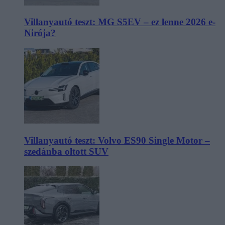
Villanyautó teszt: MG S5EV – ez lenne 2026 e-
Nirója?
Villanyautó teszt: Volvo ES90 Single Motor –
szedánba oltott SUV