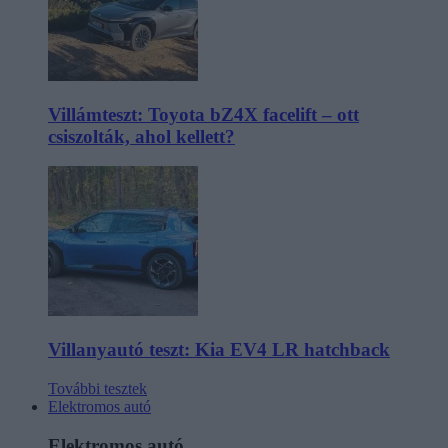
Villámteszt: Toyota bZ4X facelift – ott
csiszolták, ahol kellett?
Villanyautó teszt: Kia EV4 LR hatchback
További tesztek
Elektromos autó
Elektromos autó