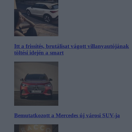
Itt a frissítés, brutálisat vágott villanyautójának
töltési idején a smart
Bemutatkozott a Mercedes új városi SUV-ja