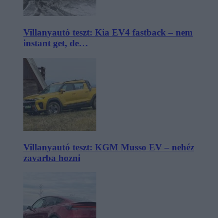
Villanyautó teszt: Kia EV4 fastback – nem
instant get, de…
Villanyautó teszt: KGM Musso EV – nehéz
zavarba hozni