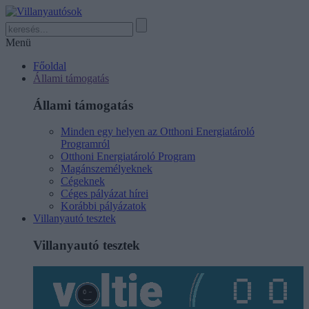
Menü
Főoldal
Állami támogatás
Állami támogatás
Minden egy helyen az Otthoni Energiatároló
Programról
Otthoni Energiatároló Program
Magánszemélyeknek
Cégeknek
Céges pályázat hírei
Korábbi pályázatok
Villanyautó tesztek
Villanyautó tesztek