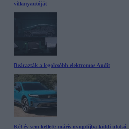
villanyautóját
Beárazták a legolcsóbb elektromos Audit
Két év sem kellett: máris nyugdíjba küldi utolsó