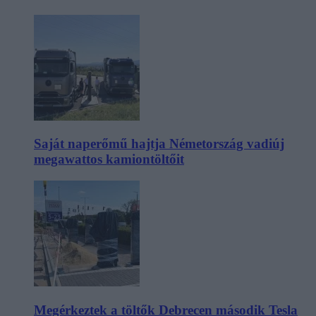
Saját naperőmű hajtja Németország vadiúj
megawattos kamiontöltőit
Megérkeztek a töltők Debrecen második Tesla