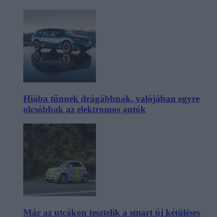
Hiába tűnnek drágábbnak, valójában egyre
olcsóbbak az elektromos autók
Már az utcákon tesztelik a smart új kétüléses