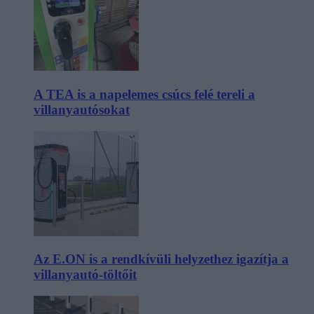
A TEA is a napelemes csúcs felé tereli a
villanyautósokat
Az E.ON is a rendkívüli helyzethez igazítja a
villanyautó-töltőit