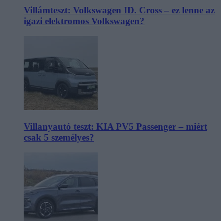
Villámteszt: Volkswagen ID. Cross – ez lenne az
igazi elektromos Volkswagen?
Villanyautó teszt: KIA PV5 Passenger – miért
csak 5 személyes?