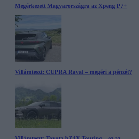
Megérkezett Magyarországra az Xpeng P7+
Villámteszt: CUPRA Raval – megéri a pénzét?
Villámteszt: Toyota bZ4X Touring – ez az,