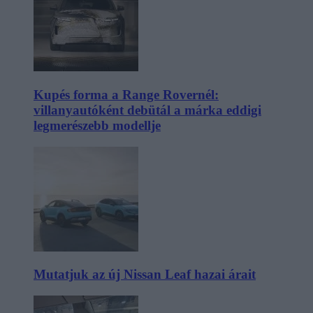
Kupés forma a Range Rovernél:
villanyautóként debütál a márka eddigi
legmerészebb modellje
Mutatjuk az új Nissan Leaf hazai árait