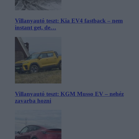
Villanyautó teszt: Kia EV4 fastback – nem
instant get, de…
Villanyautó teszt: KGM Musso EV – nehéz
zavarba hozni