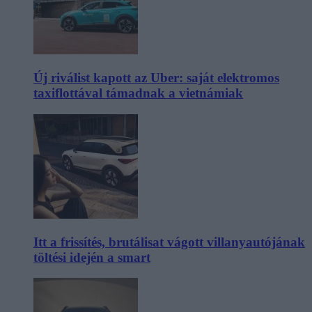
Új riválist kapott az Uber: saját elektromos
taxiflottával támadnak a vietnámiak
Itt a frissítés, brutálisat vágott villanyautójának
töltési idején a smart