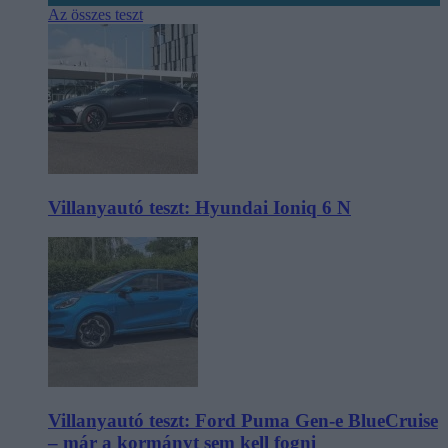
Az összes teszt
Villanyautó teszt: Hyundai Ioniq 6 N
Villanyautó teszt: Ford Puma Gen-e BlueCruise
– már a kormányt sem kell fogni