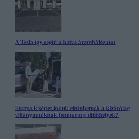
A Tesla így segíti a hazai áramhálózatot
Furcsa kísérlet indul: eltűnhetnek a kizárólag
villanyautóknak fenntartott töltőhelyek?