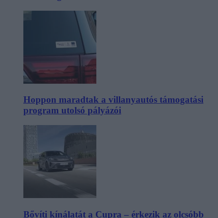
Hoppon maradtak a villanyautós támogatási
program utolsó pályázói
Bővíti kínálatát a Cupra – érkezik az olcsóbb