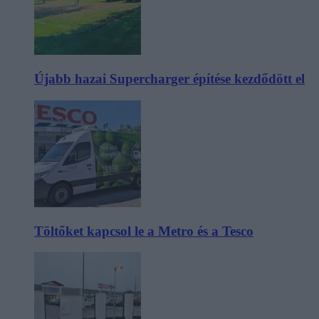
Újabb hazai Supercharger építése kezdődött el
Töltőket kapcsol le a Metro és a Tesco