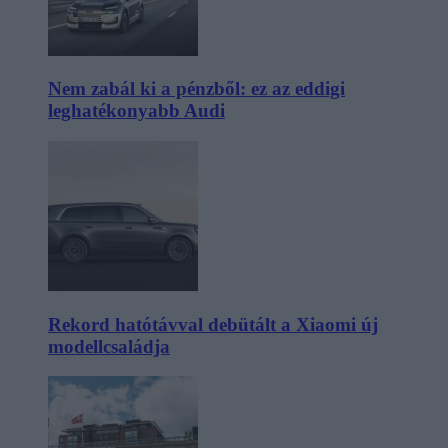
Nem zabál ki a pénzből: ez az eddigi
leghatékonyabb Audi
Rekord hatótávval debütált a Xiaomi új
modellcsaládja