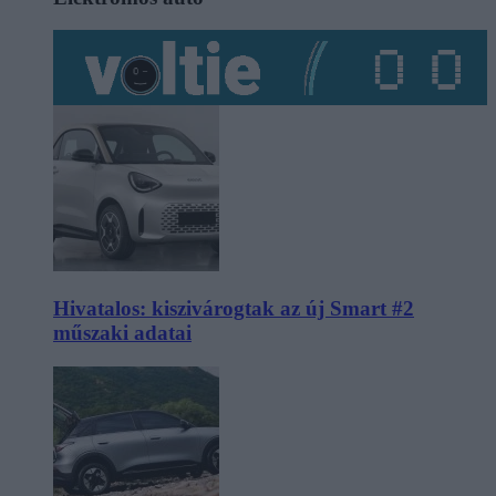
Hivatalos: kiszivárogtak az új Smart #2
műszaki adatai