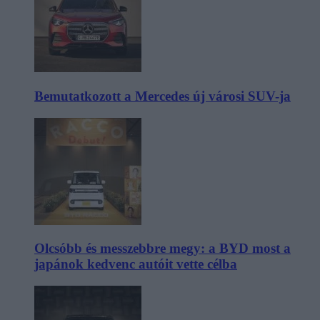
Bemutatkozott a Mercedes új városi SUV-ja
Olcsóbb és messzebbre megy: a BYD most a
japánok kedvenc autóit vette célba