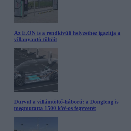
Az E.ON is a rendkívüli helyzethez igazítja a
villanyautó-töltőit
Durvul a villámtöltő-háború: a Dongfeng is
megmutatta 1500 kW-os fegyverét