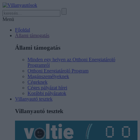
Menü
Főoldal
Állami támogatás
Állami támogatás
Minden egy helyen az Otthoni Energiatároló
Programról
Otthoni Energiatároló Program
Magánszemélyeknek
Cégeknek
Céges pályázat hírei
Korábbi pályázatok
Villanyautó tesztek
Villanyautó tesztek