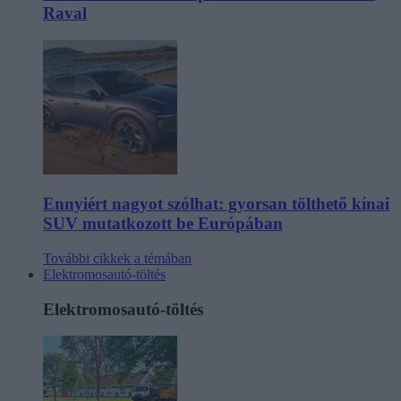
Raval
Ennyiért nagyot szólhat: gyorsan tölthető kínai
SUV mutatkozott be Európában
További cikkek a témában
Elektromosautó-töltés
Elektromosautó-töltés