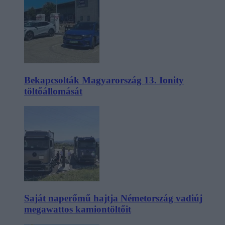
Bekapcsolták Magyarország 13. Ionity
töltőállomását
Saját naperőmű hajtja Németország vadiúj
megawattos kamiontöltőit