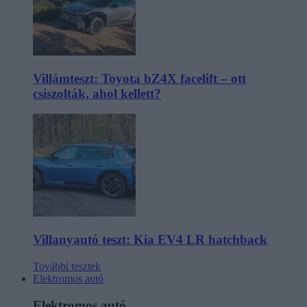
Villámteszt: Toyota bZ4X facelift – ott
csiszolták, ahol kellett?
Villanyautó teszt: Kia EV4 LR hatchback
További tesztek
Elektromos autó
Elektromos autó