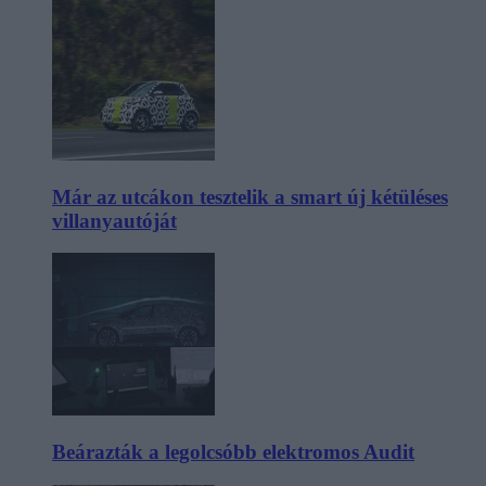
Már az utcákon tesztelik a smart új kétüléses
villanyautóját
Beárazták a legolcsóbb elektromos Audit