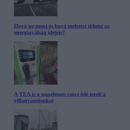
Hová ne menj és hová mehetsz tölteni az
energiaválság idején?
A TEA is a napelemes csúcs felé tereli a
villanyautósokat