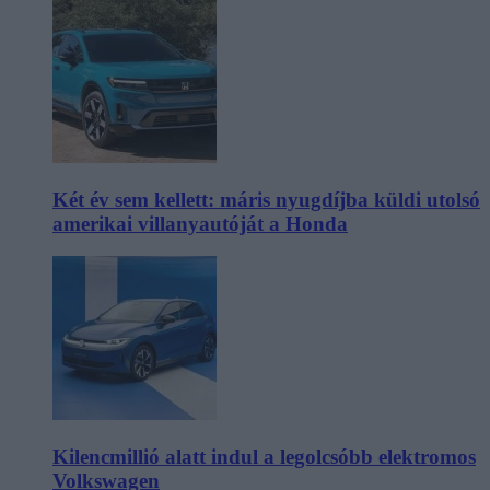
Két év sem kellett: máris nyugdíjba küldi utolsó
amerikai villanyautóját a Honda
Kilencmillió alatt indul a legolcsóbb elektromos
Volkswagen