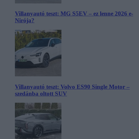
Villanyautó teszt: MG S5EV – ez lenne 2026 e-
Nirója?
Villanyautó teszt: Volvo ES90 Single Motor –
szedánba oltott SUV