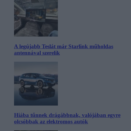
A legújabb Teslát már Starlink műholdas
antennával szerelik
Hiába tűnnek drágábbnak, valójában egyre
olcsóbbak az elektromos autók