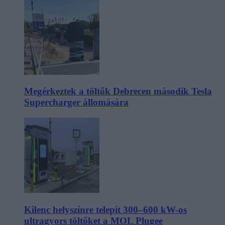
Megérkeztek a töltők Debrecen második Tesla
Supercharger állomására
Kilenc helyszínre telepít 300–600 kW-os
ultragyors töltőket a MOL Plugee