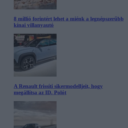
8 millió forintért lehet a miénk a legnépszerűbb
kínai villanyautó
A Renault frissíti sikermodelljeit, hogy
megállítsa az ID. Polót