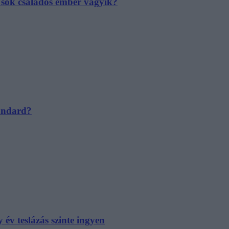
e sok családos ember vágyik?
tandard?
év teslázás szinte ingyen