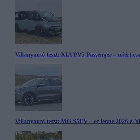
Villanyautó teszt: KIA PV5 Passenger – miért cs
Villanyautó teszt: MG S5EV – ez lenne 2026 e-N