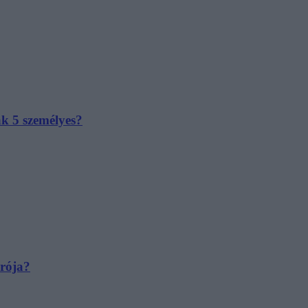
ak 5 személyes?
irója?