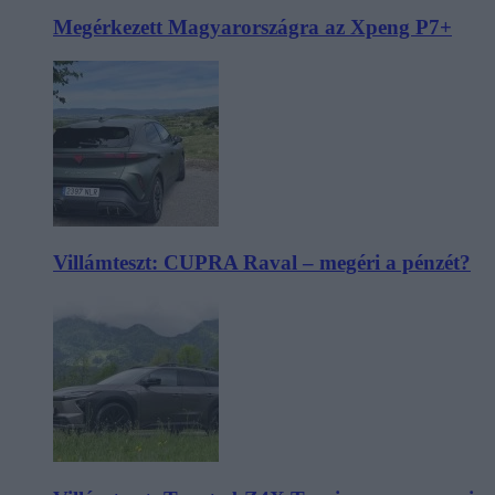
Megérkezett Magyarországra az Xpeng P7+
Villámteszt: CUPRA Raval – megéri a pénzét?