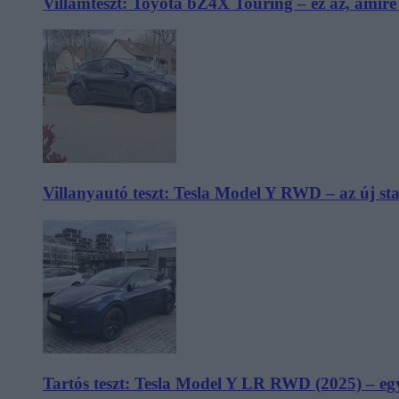
Villámteszt: Toyota bZ4X Touring – ez az, amir
Villanyautó teszt: Tesla Model Y RWD – az új s
Tartós teszt: Tesla Model Y LR RWD (2025) – egy 