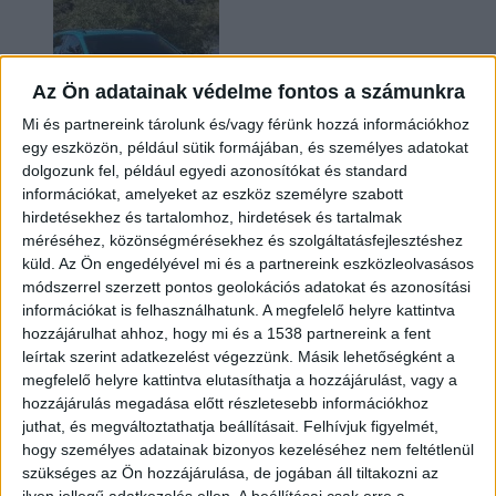
Az Ön adatainak védelme fontos a számunkra
Mi és partnereink tárolunk és/vagy férünk hozzá információkhoz
egy eszközön, például sütik formájában, és személyes adatokat
dolgozunk fel, például egyedi azonosítókat és standard
információkat, amelyeket az eszköz személyre szabott
Két év sem kellett: máris nyugdíjba küldi utolsó
hirdetésekhez és tartalomhoz, hirdetések és tartalmak
amerikai villanyautóját a Honda
méréséhez, közönségmérésekhez és szolgáltatásfejlesztéshez
küld.
Az Ön engedélyével mi és a partnereink eszközleolvasásos
módszerrel szerzett pontos geolokációs adatokat és azonosítási
információkat is felhasználhatunk. A megfelelő helyre kattintva
hozzájárulhat ahhoz, hogy mi és a 1538 partnereink a fent
leírtak szerint adatkezelést végezzünk. Másik lehetőségként a
megfelelő helyre kattintva elutasíthatja a hozzájárulást, vagy a
hozzájárulás megadása előtt részletesebb információkhoz
juthat, és megváltoztathatja beállításait.
Felhívjuk figyelmét,
hogy személyes adatainak bizonyos kezeléséhez nem feltétlenül
Kilencmillió alatt indul a legolcsóbb elektromos
szükséges az Ön hozzájárulása, de jogában áll tiltakozni az
Volkswagen
ilyen jellegű adatkezelés ellen. A beállításai csak erre a