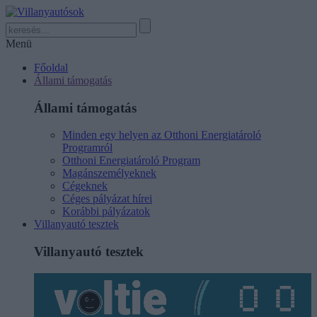
Menü
Főoldal
Állami támogatás
Állami támogatás
Minden egy helyen az Otthoni Energiatároló
Programról
Otthoni Energiatároló Program
Magánszemélyeknek
Cégeknek
Céges pályázat hírei
Korábbi pályázatok
Villanyautó tesztek
Villanyautó tesztek