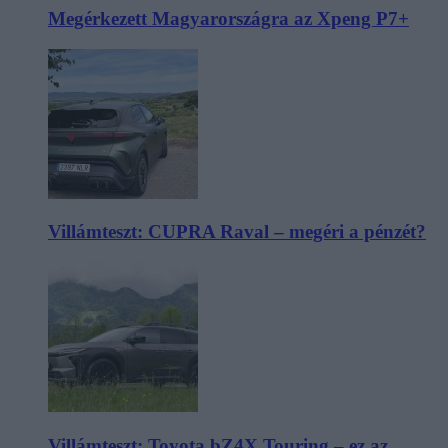
Megérkezett Magyarországra az Xpeng P7+
Villámteszt: CUPRA Raval – megéri a pénzét?
Villámteszt: Toyota bZ4X Touring – ez az,