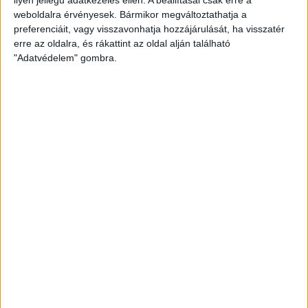
weboldalra érvényesek. Bármikor megváltoztathatja a
preferenciáit, vagy visszavonhatja hozzájárulását, ha visszatér
erre az oldalra, és rákattint az oldal alján található
"Adatvédelem" gombra.
Hoppon maradtak a villanyautós támogatási
program utolsó pályázói
Bővíti kínálatát a Cupra – érkezik az olcsóbb