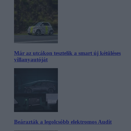
Már az utcákon tesztelik a smart új kétüléses
villanyautóját
Beárazták a legolcsóbb elektromos Audit