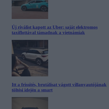
Új riválist kapott az Uber: saját elektromos
taxiflottával támadnak a vietnámiak
Itt a frissítés, brutálisat vágott villanyautójának
töltési idején a smart