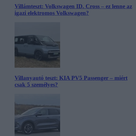
Villámteszt: Volkswagen ID. Cross – ez lenne az
igazi elektromos Volkswagen?
Villanyautó teszt: KIA PV5 Passenger – miért
csak 5 személyes?