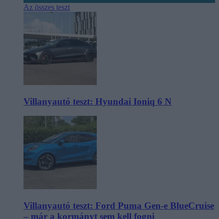
Az összes teszt
Villanyautó teszt: Hyundai Ioniq 6 N
Villanyautó teszt: Ford Puma Gen-e BlueCruise
– már a kormányt sem kell fogni