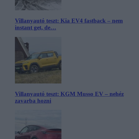
Villanyautó teszt: Kia EV4 fastback – nem
instant get, de…
Villanyautó teszt: KGM Musso EV – nehéz
zavarba hozni