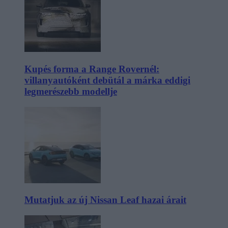
Kupés forma a Range Rovernél:
villanyautóként debütál a márka eddigi
legmerészebb modellje
Mutatjuk az új Nissan Leaf hazai árait