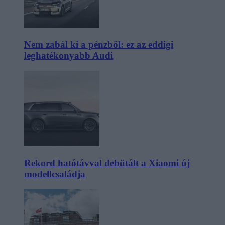
Nem zabál ki a pénzből: ez az eddigi
leghatékonyabb Audi
Rekord hatótávval debütált a Xiaomi új
modellcsaládja