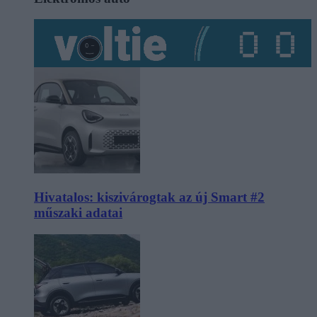
Hivatalos: kiszivárogtak az új Smart #2
műszaki adatai