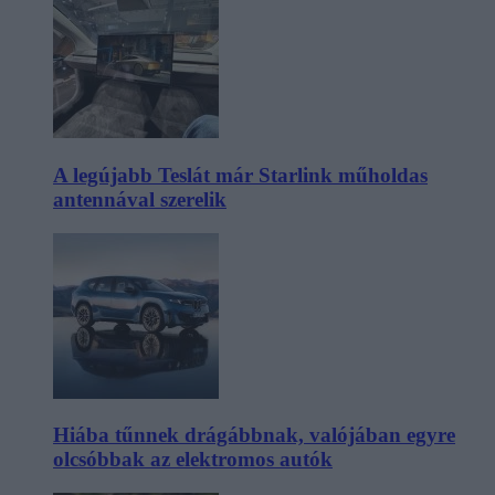
A legújabb Teslát már Starlink műholdas
antennával szerelik
Hiába tűnnek drágábbnak, valójában egyre
olcsóbbak az elektromos autók