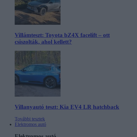
Villámteszt: Toyota bZ4X facelift – ott
csiszolták, ahol kellett?
Villanyautó teszt: Kia EV4 LR hatchback
További tesztek
Elektromos autó
Elektromos autó