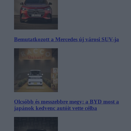
Bemutatkozott a Mercedes új városi SUV-ja
Olcsóbb és messzebbre megy: a BYD most a
japánok kedvenc autóit vette célba