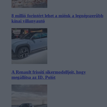
8 millió forintért lehet a miénk a legnépszerűbb
kínai villanyautó
A Renault frissíti sikermodelljeit, hogy
megállítsa az ID. Polót