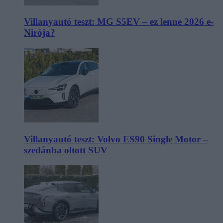
Villanyautó teszt: MG S5EV – ez lenne 2026 e-
Nirója?
Villanyautó teszt: Volvo ES90 Single Motor –
szedánba oltott SUV