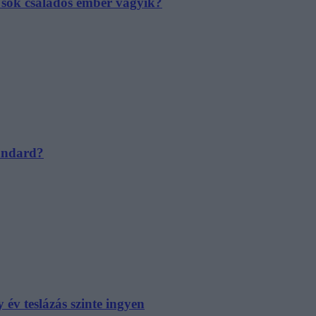
e sok családos ember vágyik?
tandard?
év teslázás szinte ingyen