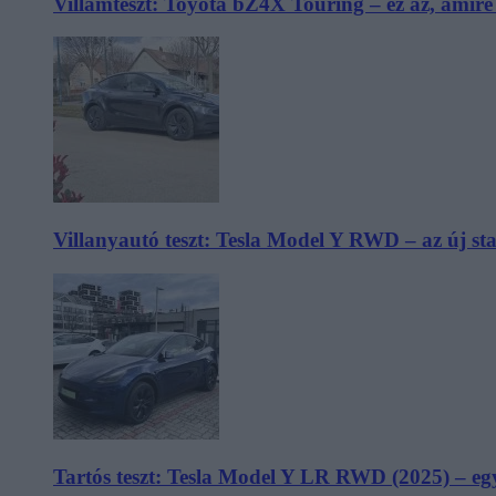
Villámteszt: Toyota bZ4X Touring – ez az, amir
Villanyautó teszt: Tesla Model Y RWD – az új s
Tartós teszt: Tesla Model Y LR RWD (2025) – egy 