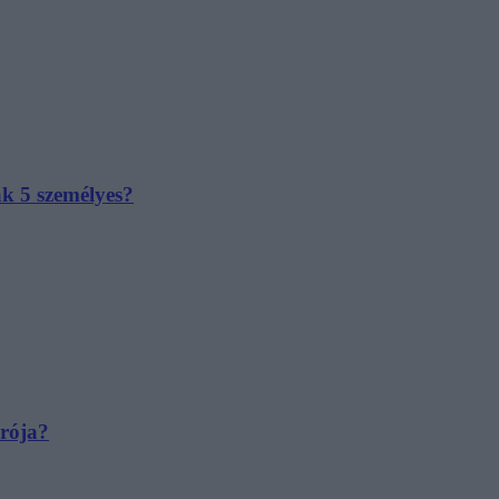
ak 5 személyes?
irója?