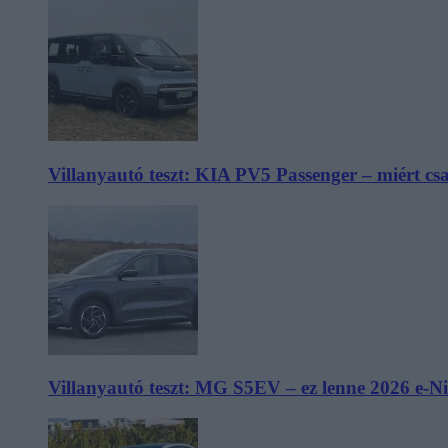
Villanyautó teszt: KIA PV5 Passenger – miért cs
Villanyautó teszt: MG S5EV – ez lenne 2026 e-N