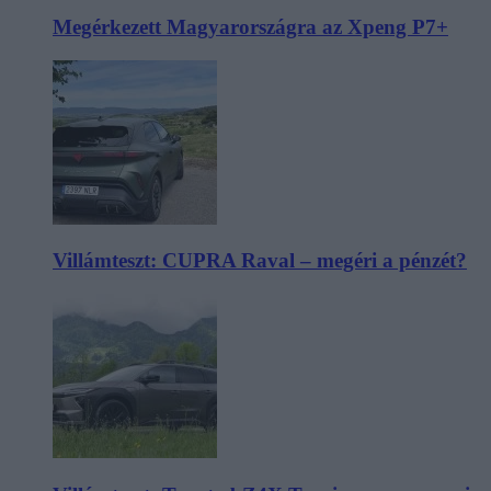
Megérkezett Magyarországra az Xpeng P7+
Villámteszt: CUPRA Raval – megéri a pénzét?