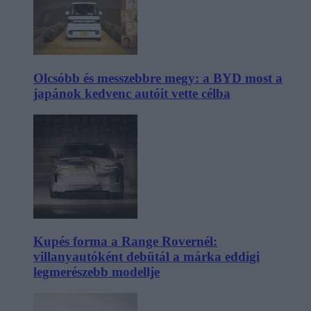
Olcsóbb és messzebbre megy: a BYD most a
japánok kedvenc autóit vette célba
Kupés forma a Range Rovernél:
villanyautóként debütál a márka eddigi
legmerészebb modellje