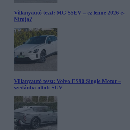
Villanyautó teszt: MG S5EV – ez lenne 2026 e-
Nirója?
Villanyautó teszt: Volvo ES90 Single Motor –
szedánba oltott SUV