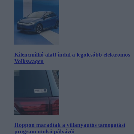
Kilencmillió alatt indul a legolcsóbb elektromos
Volkswagen
Hoppon maradtak a villanyautós támogatási
program utolsó pályázói