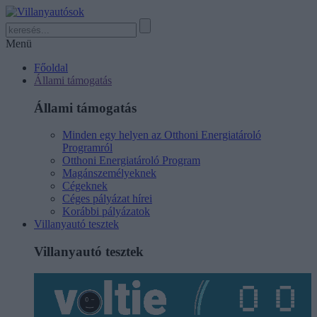
Menü
Főoldal
Állami támogatás
Állami támogatás
Minden egy helyen az Otthoni Energiatároló
Programról
Otthoni Energiatároló Program
Magánszemélyeknek
Cégeknek
Céges pályázat hírei
Korábbi pályázatok
Villanyautó tesztek
Villanyautó tesztek