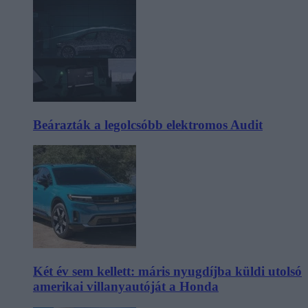
Beárazták a legolcsóbb elektromos Audit
Két év sem kellett: máris nyugdíjba küldi utolsó
amerikai villanyautóját a Honda