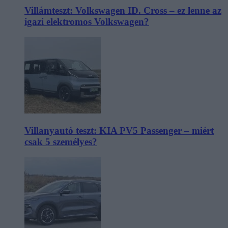
Villámteszt: Volkswagen ID. Cross – ez lenne az
igazi elektromos Volkswagen?
Villanyautó teszt: KIA PV5 Passenger – miért
csak 5 személyes?