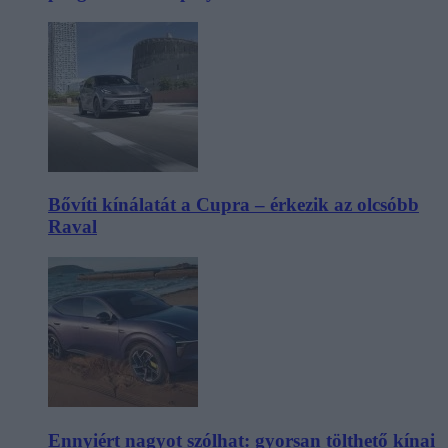
Bővíti kínálatát a Cupra – érkezik az olcsóbb
Raval
Ennyiért nagyot szólhat: gyorsan tölthető kínai