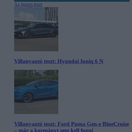
Az összes teszt
Villanyautó teszt: Hyundai Ioniq 6 N
Villanyautó teszt: Ford Puma Gen-e BlueCruise
– már a kormányt sem kell fogni