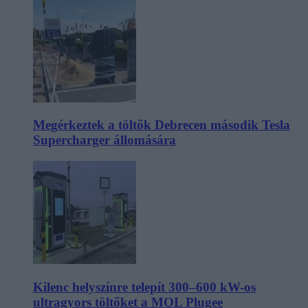
Megérkeztek a töltők Debrecen második Tesla
Supercharger állomására
Kilenc helyszínre telepít 300–600 kW-os
ultragyors töltőket a MOL Plugee