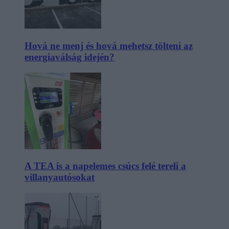
Hová ne menj és hová mehetsz tölteni az
energiaválság idején?
A TEA is a napelemes csúcs felé tereli a
villanyautósokat