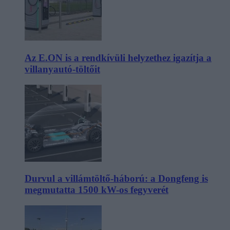
Az E.ON is a rendkívüli helyzethez igazítja a
villanyautó-töltőit
Durvul a villámtöltő-háború: a Dongfeng is
megmutatta 1500 kW-os fegyverét