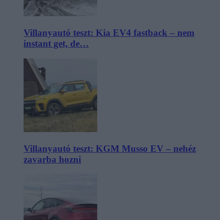
Villanyautó teszt: Kia EV4 fastback – nem
instant get, de…
Villanyautó teszt: KGM Musso EV – nehéz
zavarba hozni