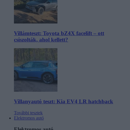
Villámteszt: Toyota bZ4X facelift – ott
csiszolták, ahol kellett?
Villanyautó teszt: Kia EV4 LR hatchback
További tesztek
Elektromos autó
Elektromos autó