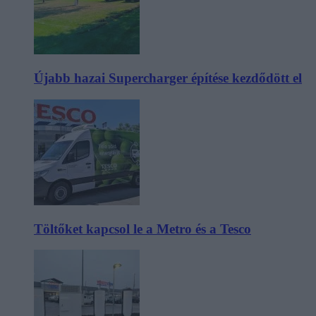
Újabb hazai Supercharger építése kezdődött el
Töltőket kapcsol le a Metro és a Tesco