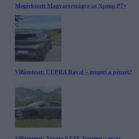
Megérkezett Magyarországra az Xpeng P7+
Villámteszt: CUPRA Raval – megéri a pénzét?
Villámteszt: Toyota bZ4X Touring – ez az,