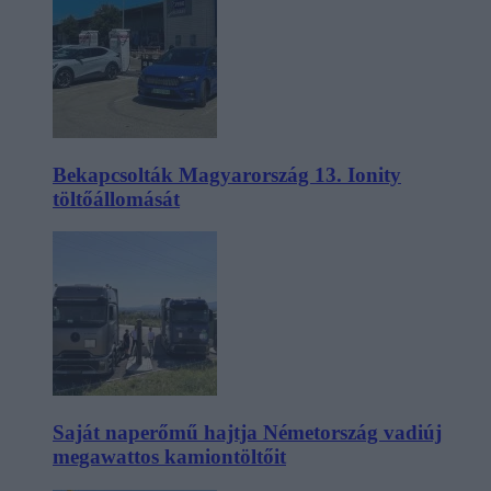
Bekapcsolták Magyarország 13. Ionity
töltőállomását
Saját naperőmű hajtja Németország vadiúj
megawattos kamiontöltőit