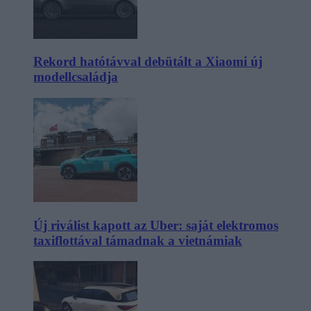
Rekord hatótávval debütált a Xiaomi új
modellcsaládja
Új riválist kapott az Uber: saját elektromos
taxiflottával támadnak a vietnámiak