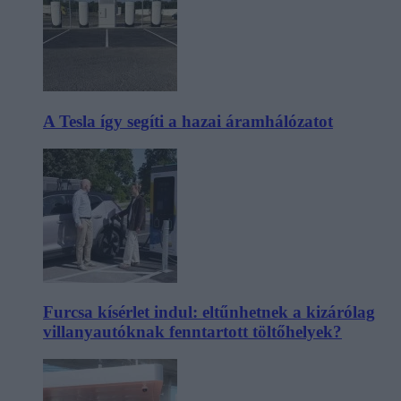
A Tesla így segíti a hazai áramhálózatot
Furcsa kísérlet indul: eltűnhetnek a kizárólag
villanyautóknak fenntartott töltőhelyek?