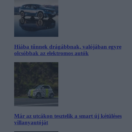
Hiába tűnnek drágábbnak, valójában egyre
olcsóbbak az elektromos autók
Már az utcákon tesztelik a smart új kétüléses
villanyautóját