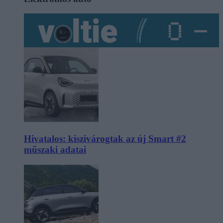
Hivatalos: kiszivárogtak az új Smart #2
műszaki adatai