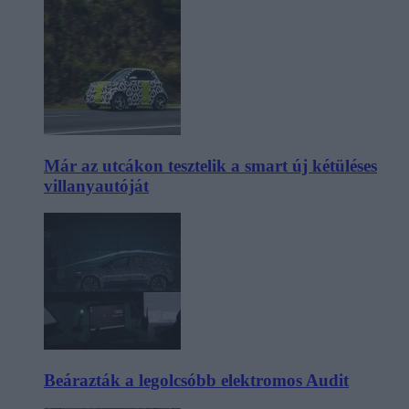
Már az utcákon tesztelik a smart új kétüléses
villanyautóját
Beárazták a legolcsóbb elektromos Audit