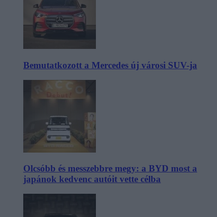
Bemutatkozott a Mercedes új városi SUV-ja
Olcsóbb és messzebbre megy: a BYD most a
japánok kedvenc autóit vette célba