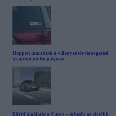
Hoppon maradtak a villanyautós támogatási
program utolsó pályázói
Bővíti kínálatát a Cupra – érkezik az olcsóbb