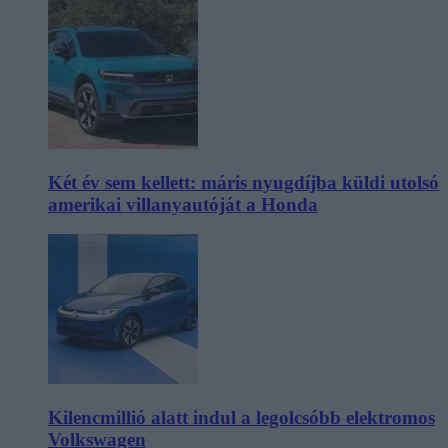
Két év sem kellett: máris nyugdíjba küldi utolsó
amerikai villanyautóját a Honda
Kilencmillió alatt indul a legolcsóbb elektromos
Volkswagen