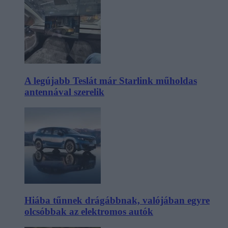
A legújabb Teslát már Starlink műholdas
antennával szerelik
Hiába tűnnek drágábbnak, valójában egyre
olcsóbbak az elektromos autók