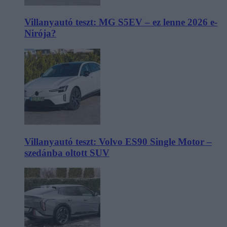
Villanyautó teszt: MG S5EV – ez lenne 2026 e-
Nirója?
Villanyautó teszt: Volvo ES90 Single Motor –
szedánba oltott SUV