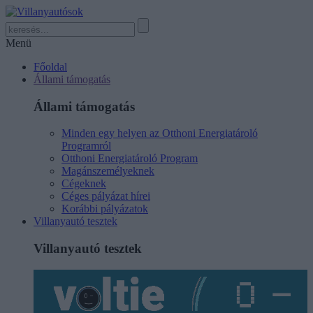
Menü
Főoldal
Állami támogatás
Állami támogatás
Minden egy helyen az Otthoni Energiatároló
Programról
Otthoni Energiatároló Program
Magánszemélyeknek
Cégeknek
Céges pályázat hírei
Korábbi pályázatok
Villanyautó tesztek
Villanyautó tesztek