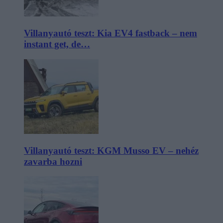
Villanyautó teszt: Kia EV4 fastback – nem
instant get, de…
Villanyautó teszt: KGM Musso EV – nehéz
zavarba hozni