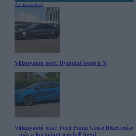
Az összes teszt
Villanyautó teszt: Hyundai Ioniq 6 N
Villanyautó teszt: Ford Puma Gen-e BlueCruise
– már a kormányt sem kell fogni