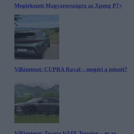
Megérkezett Magyarországra az Xpeng P7+
Villámteszt: CUPRA Raval – megéri a pénzét?
Villámteszt: Toyota bZ4X Touring – ez az,