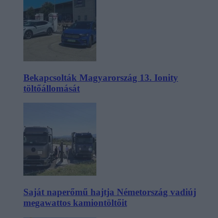
Bekapcsolták Magyarország 13. Ionity
töltőállomását
Saját naperőmű hajtja Németország vadiúj
megawattos kamiontöltőit