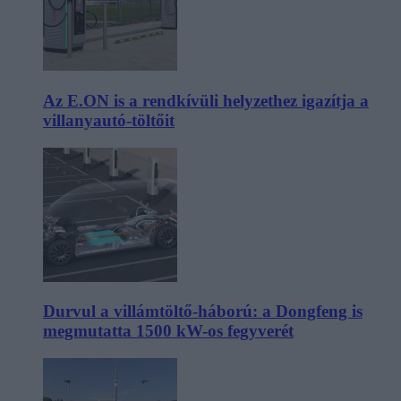
Az E.ON is a rendkívüli helyzethez igazítja a
villanyautó-töltőit
Durvul a villámtöltő-háború: a Dongfeng is
megmutatta 1500 kW-os fegyverét