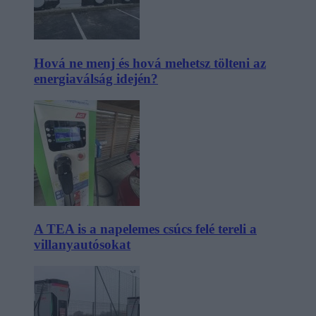
Hová ne menj és hová mehetsz tölteni az
energiaválság idején?
A TEA is a napelemes csúcs felé tereli a
villanyautósokat