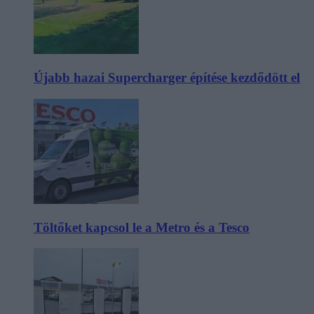
Újabb hazai Supercharger építése kezdődött el
Töltőket kapcsol le a Metro és a Tesco