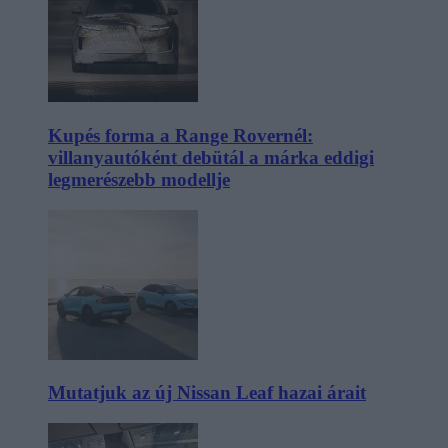
Kupés forma a Range Rovernél:
villanyautóként debütál a márka eddigi
legmerészebb modellje
Mutatjuk az új Nissan Leaf hazai árait