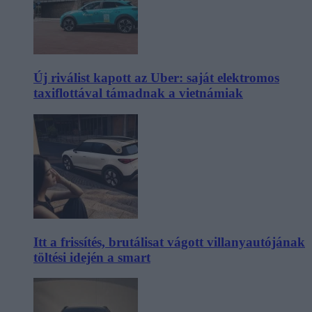
Új riválist kapott az Uber: saját elektromos
taxiflottával támadnak a vietnámiak
Itt a frissítés, brutálisat vágott villanyautójának
töltési idején a smart