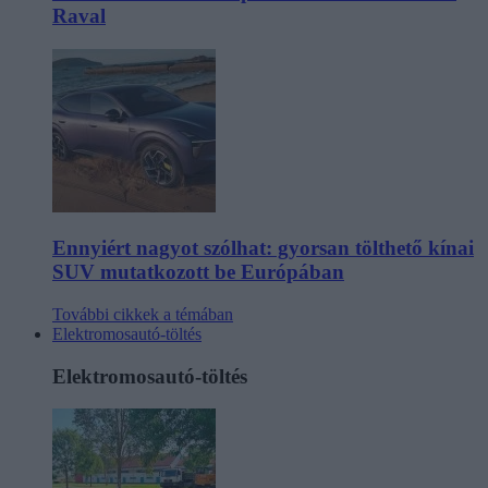
Raval
Ennyiért nagyot szólhat: gyorsan tölthető kínai
SUV mutatkozott be Európában
További cikkek a témában
Elektromosautó-töltés
Elektromosautó-töltés