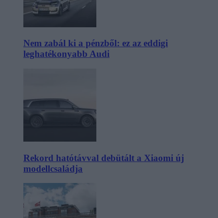
Nem zabál ki a pénzből: ez az eddigi
leghatékonyabb Audi
Rekord hatótávval debütált a Xiaomi új
modellcsaládja