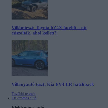
Villámteszt: Toyota bZ4X facelift – ott
csiszolták, ahol kellett?
Villanyautó teszt: Kia EV4 LR hatchback
További tesztek
Elektromos autó
Elektromos autó