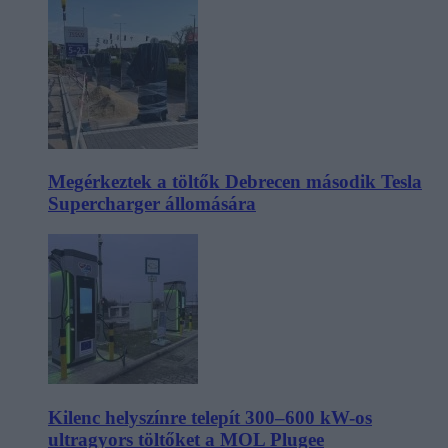
Megérkeztek a töltők Debrecen második Tesla
Supercharger állomására
Kilenc helyszínre telepít 300–600 kW-os
ultragyors töltőket a MOL Plugee