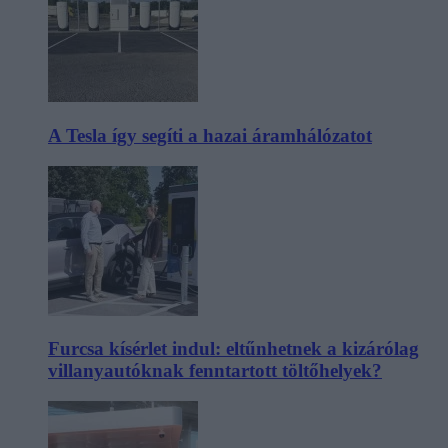
A Tesla így segíti a hazai áramhálózatot
Furcsa kísérlet indul: eltűnhetnek a kizárólag
villanyautóknak fenntartott töltőhelyek?