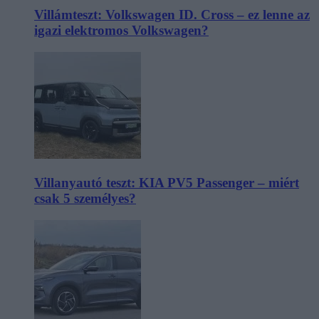
Villámteszt: Volkswagen ID. Cross – ez lenne az
igazi elektromos Volkswagen?
Villanyautó teszt: KIA PV5 Passenger – miért
csak 5 személyes?