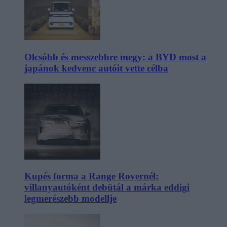
Olcsóbb és messzebbre megy: a BYD most a
japánok kedvenc autóit vette célba
Kupés forma a Range Rovernél:
villanyautóként debütál a márka eddigi
legmerészebb modellje