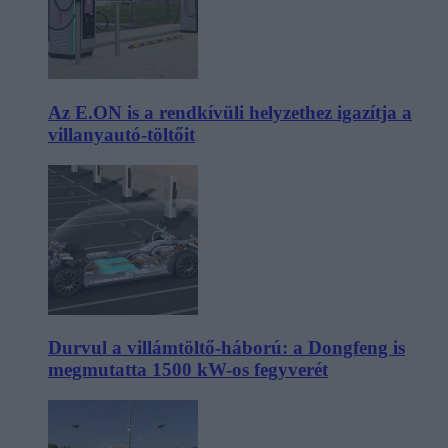
Az E.ON is a rendkívüli helyzethez igazítja a
villanyautó-töltőit
Durvul a villámtöltő-háború: a Dongfeng is
megmutatta 1500 kW-os fegyverét