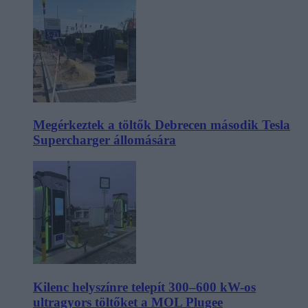
Megérkeztek a töltők Debrecen második Tesla
Supercharger állomására
Kilenc helyszínre telepít 300–600 kW-os
ultragyors töltőket a MOL Plugee