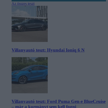
Az összes teszt
Villanyautó teszt: Hyundai Ioniq 6 N
Villanyautó teszt: Ford Puma Gen-e BlueCruise
– már a kormányt sem kell fogni