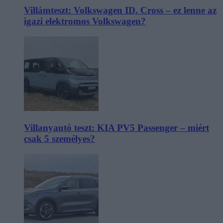
Villámteszt: Volkswagen ID. Cross – ez lenne az
igazi elektromos Volkswagen?
Villanyautó teszt: KIA PV5 Passenger – miért
csak 5 személyes?