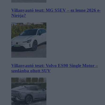
Villanyautó teszt: MG S5EV – ez lenne 2026 e-
Nirója?
Villanyautó teszt: Volvo ES90 Single Motor –
szedánba oltott SUV