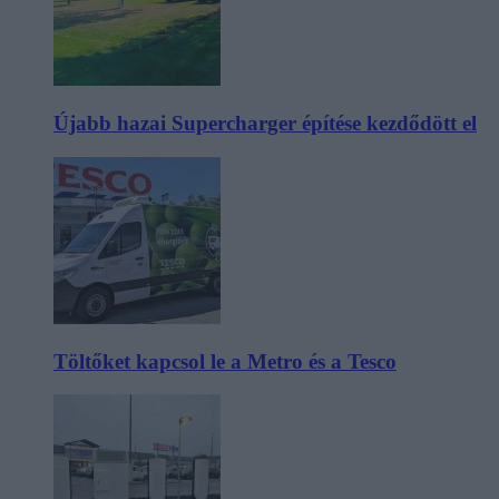
Újabb hazai Supercharger építése kezdődött el
Töltőket kapcsol le a Metro és a Tesco