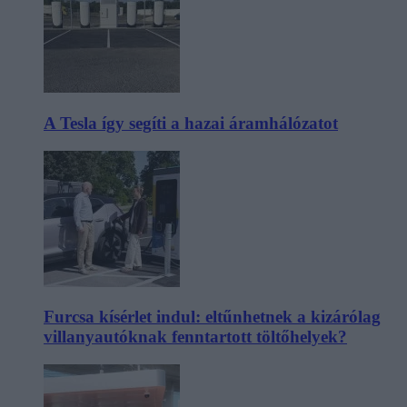
A Tesla így segíti a hazai áramhálózatot
Furcsa kísérlet indul: eltűnhetnek a kizárólag
villanyautóknak fenntartott töltőhelyek?