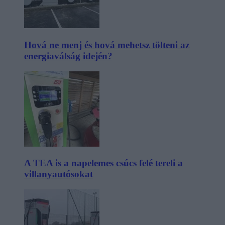
Hová ne menj és hová mehetsz tölteni az
energiaválság idején?
A TEA is a napelemes csúcs felé tereli a
villanyautósokat