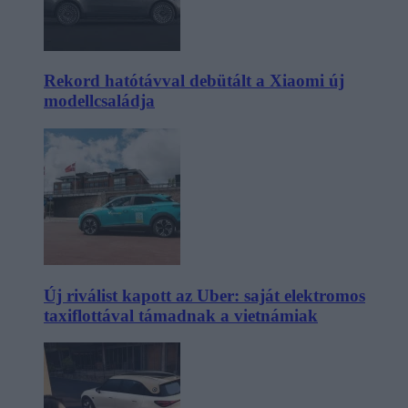
Rekord hatótávval debütált a Xiaomi új
modellcsaládja
Új riválist kapott az Uber: saját elektromos
taxiflottával támadnak a vietnámiak