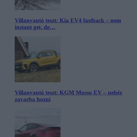
Villanyautó teszt: Kia EV4 fastback – nem
instant get, de…
Villanyautó teszt: KGM Musso EV – nehéz
zavarba hozni