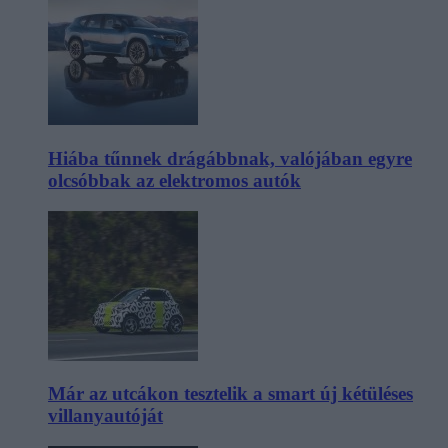
Hiába tűnnek drágábbnak, valójában egyre
olcsóbbak az elektromos autók
Már az utcákon tesztelik a smart új kétüléses
villanyautóját