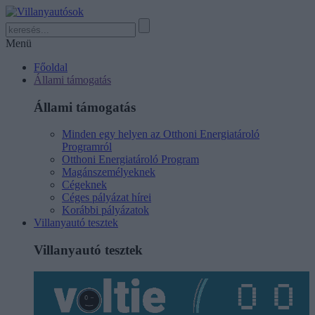
Menü
Főoldal
Állami támogatás
Állami támogatás
Minden egy helyen az Otthoni Energiatároló
Programról
Otthoni Energiatároló Program
Magánszemélyeknek
Cégeknek
Céges pályázat hírei
Korábbi pályázatok
Villanyautó tesztek
Villanyautó tesztek