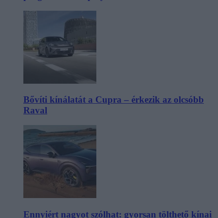
Bővíti kínálatát a Cupra – érkezik az olcsóbb
Raval
Ennyiért nagyot szólhat: gyorsan tölthető kínai