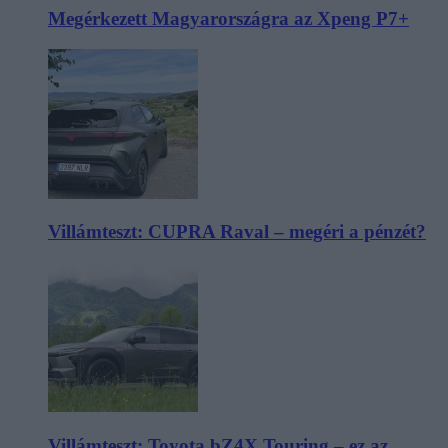
Megérkezett Magyarországra az Xpeng P7+
Villámteszt: CUPRA Raval – megéri a pénzét?
Villámteszt: Toyota bZ4X Touring – ez az,