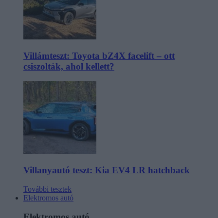
Villámteszt: Toyota bZ4X facelift – ott
csiszolták, ahol kellett?
Villanyautó teszt: Kia EV4 LR hatchback
További tesztek
Elektromos autó
Elektromos autó