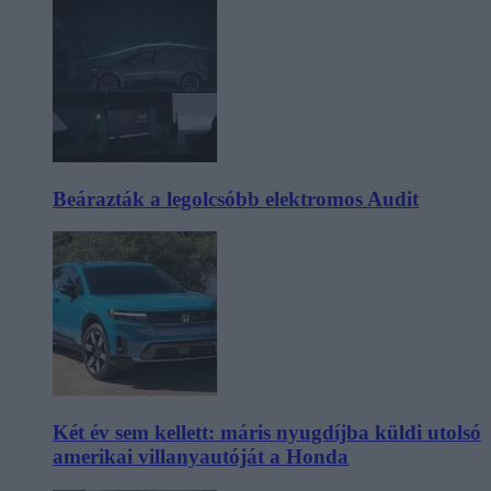
Beárazták a legolcsóbb elektromos Audit
Két év sem kellett: máris nyugdíjba küldi utolsó
amerikai villanyautóját a Honda