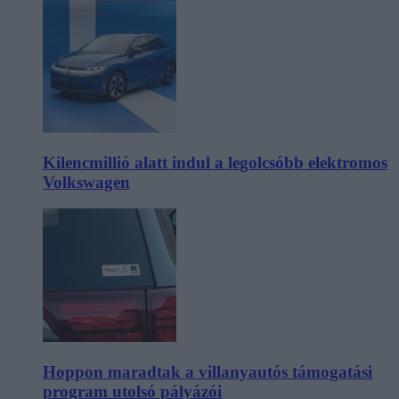
Kilencmillió alatt indul a legolcsóbb elektromos
Volkswagen
Hoppon maradtak a villanyautós támogatási
program utolsó pályázói