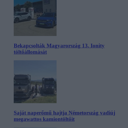
Bekapcsolták Magyarország 13. Ionity
töltőállomását
Saját naperőmű hajtja Németország vadiúj
megawattos kamiontöltőit