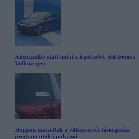
Kilencmillió alatt indul a legolcsóbb elektromos
Volkswagen
Hoppon maradtak a villanyautós támogatási
program utolsó pályázói