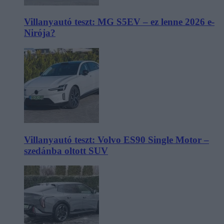
Villanyautó teszt: MG S5EV – ez lenne 2026 e-
Nirója?
Villanyautó teszt: Volvo ES90 Single Motor –
szedánba oltott SUV