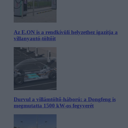
Az E.ON is a rendkívüli helyzethez igazítja a
villanyautó-töltőit
Durvul a villámtöltő-háború: a Dongfeng is
megmutatta 1500 kW-os fegyverét