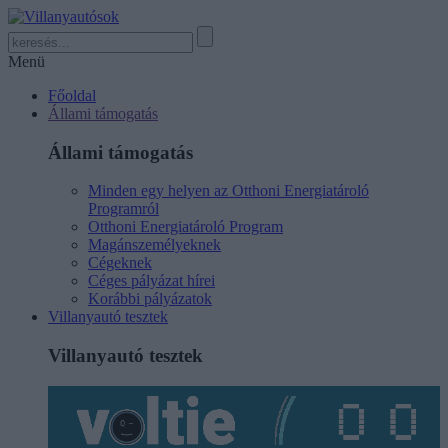
Menü
Főoldal
Állami támogatás
Állami támogatás
Minden egy helyen az Otthoni Energiatároló
Programról
Otthoni Energiatároló Program
Magánszemélyeknek
Cégeknek
Céges pályázat hírei
Korábbi pályázatok
Villanyautó tesztek
Villanyautó tesztek