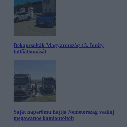
Bekapcsolták Magyarország 13. Ionity
töltőállomását
Saját naperőmű hajtja Németország vadiúj
megawattos kamiontöltőit