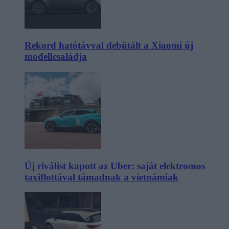
Rekord hatótávval debütált a Xiaomi új
modellcsaládja
Új riválist kapott az Uber: saját elektromos
taxiflottával támadnak a vietnámiak