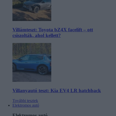
Villámteszt: Toyota bZ4X facelift – ott
csiszolták, ahol kellett?
Villanyautó teszt: Kia EV4 LR hatchback
További tesztek
Elektromos autó
Elektromos autó