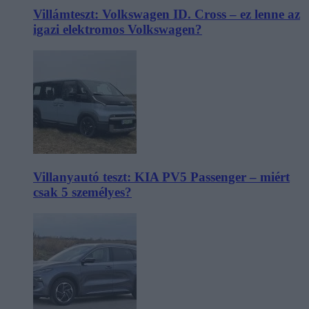
Villámteszt: Volkswagen ID. Cross – ez lenne az
igazi elektromos Volkswagen?
Villanyautó teszt: KIA PV5 Passenger – miért
csak 5 személyes?