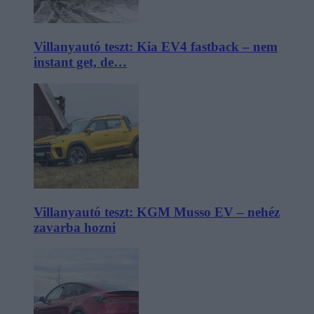
Villanyautó teszt: Kia EV4 fastback – nem
instant get, de…
Villanyautó teszt: KGM Musso EV – nehéz
zavarba hozni