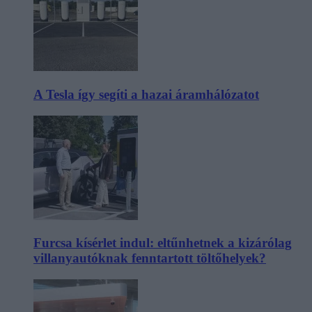
A Tesla így segíti a hazai áramhálózatot
Furcsa kísérlet indul: eltűnhetnek a kizárólag
villanyautóknak fenntartott töltőhelyek?