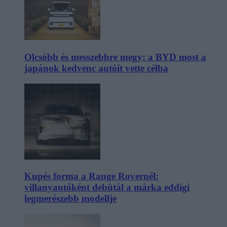
Olcsóbb és messzebbre megy: a BYD most a
japánok kedvenc autóit vette célba
Kupés forma a Range Rovernél:
villanyautóként debütál a márka eddigi
legmerészebb modellje