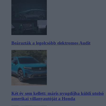
Beárazták a legolcsóbb elektromos Audit
Két év sem kellett: máris nyugdíjba küldi utolsó
amerikai villanyautóját a Honda