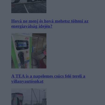
Hová ne menj és hová mehetsz tölteni az
energiaválság idején?
A TEA is a napelemes csúcs felé tereli a
villanyautósokat