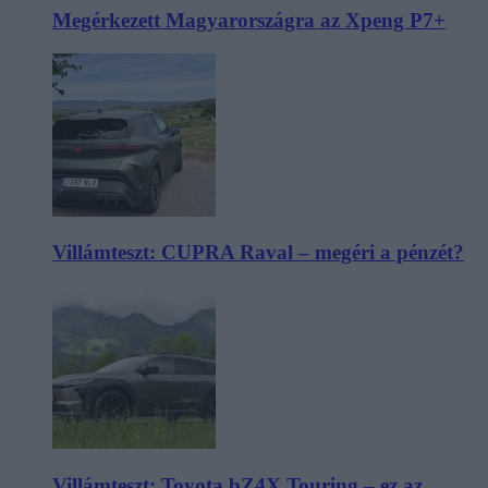
Megérkezett Magyarországra az Xpeng P7+
Villámteszt: CUPRA Raval – megéri a pénzét?
Villámteszt: Toyota bZ4X Touring – ez az,