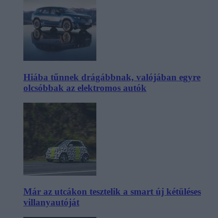
Hiába tűnnek drágábbnak, valójában egyre
olcsóbbak az elektromos autók
Már az utcákon tesztelik a smart új kétüléses
villanyautóját