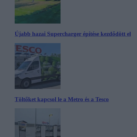
Újabb hazai Supercharger építése kezdődött el
Töltőket kapcsol le a Metro és a Tesco