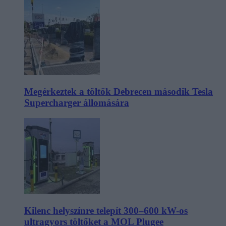
Megérkeztek a töltők Debrecen második Tesla
Supercharger állomására
Kilenc helyszínre telepít 300–600 kW-os
ultragyors töltőket a MOL Plugee