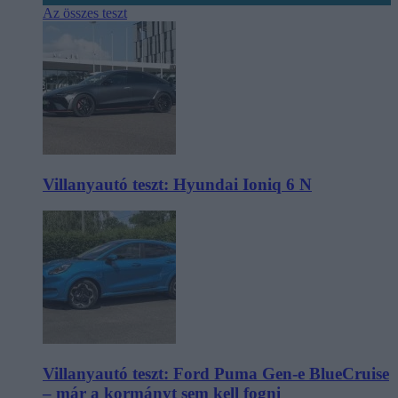
Az összes teszt
Villanyautó teszt: Hyundai Ioniq 6 N
Villanyautó teszt: Ford Puma Gen-e BlueCruise
– már a kormányt sem kell fogni