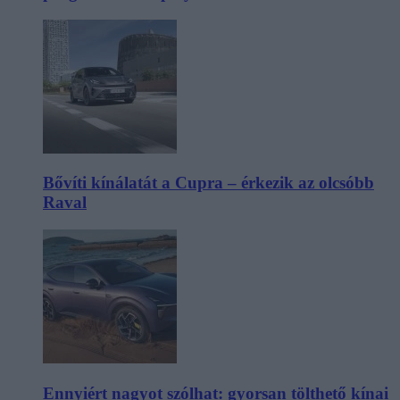
Bővíti kínálatát a Cupra – érkezik az olcsóbb
Raval
Ennyiért nagyot szólhat: gyorsan tölthető kínai