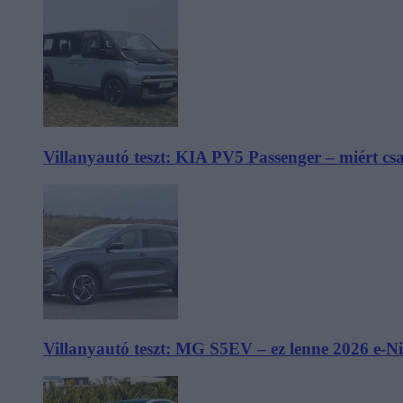
Villanyautó teszt: KIA PV5 Passenger – miért cs
Villanyautó teszt: MG S5EV – ez lenne 2026 e-N