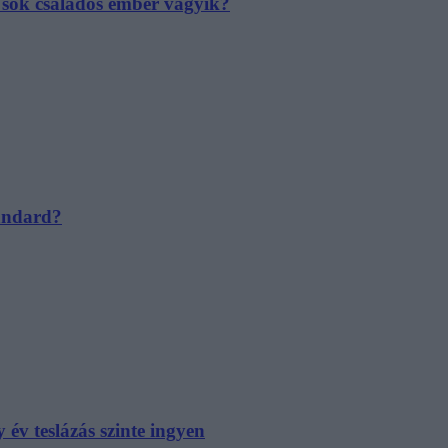
e sok családos ember vágyik?
tandard?
év teslázás szinte ingyen