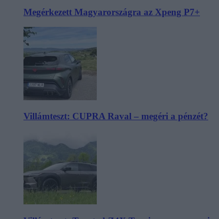
Megérkezett Magyarországra az Xpeng P7+
Villámteszt: CUPRA Raval – megéri a pénzét?