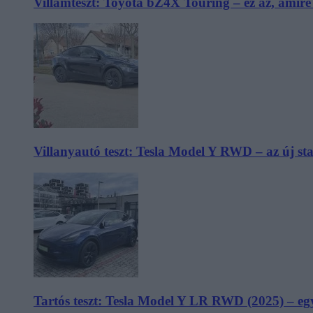
Villámteszt: Toyota bZ4X Touring – ez az, amir
Villanyautó teszt: Tesla Model Y RWD – az új s
Tartós teszt: Tesla Model Y LR RWD (2025) – egy 