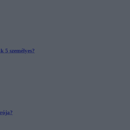
ak 5 személyes?
irója?