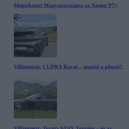
Megérkezett Magyarországra az Xpeng P7+
Villámteszt: CUPRA Raval – megéri a pénzét?
Villámteszt: Toyota bZ4X Touring – ez az,