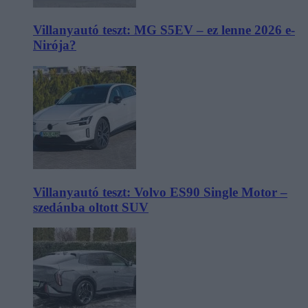
Villanyautó teszt: MG S5EV – ez lenne 2026 e-
Nirója?
Villanyautó teszt: Volvo ES90 Single Motor –
szedánba oltott SUV