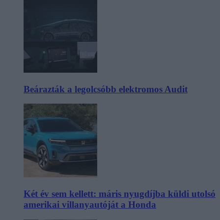
Beárazták a legolcsóbb elektromos Audit
Két év sem kellett: máris nyugdíjba küldi utolsó
amerikai villanyautóját a Honda