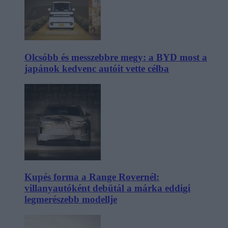
Olcsóbb és messzebbre megy: a BYD most a
japánok kedvenc autóit vette célba
Kupés forma a Range Rovernél:
villanyautóként debütál a márka eddigi
legmerészebb modellje