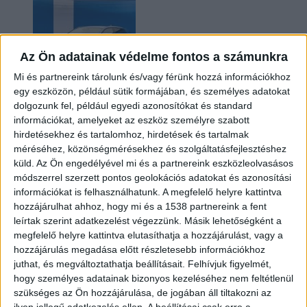
Az Ön adatainak védelme fontos a számunkra
Mi és partnereink tárolunk és/vagy férünk hozzá információkhoz
egy eszközön, például sütik formájában, és személyes adatokat
dolgozunk fel, például egyedi azonosítókat és standard
információkat, amelyeket az eszköz személyre szabott
Kilencmillió alatt indul a legolcsóbb elektromos
hirdetésekhez és tartalomhoz, hirdetések és tartalmak
Volkswagen
méréséhez, közönségmérésekhez és szolgáltatásfejlesztéshez
küld.
Az Ön engedélyével mi és a partnereink eszközleolvasásos
módszerrel szerzett pontos geolokációs adatokat és azonosítási
információkat is felhasználhatunk. A megfelelő helyre kattintva
hozzájárulhat ahhoz, hogy mi és a 1538 partnereink a fent
leírtak szerint adatkezelést végezzünk. Másik lehetőségként a
megfelelő helyre kattintva elutasíthatja a hozzájárulást, vagy a
hozzájárulás megadása előtt részletesebb információkhoz
juthat, és megváltoztathatja beállításait.
Felhívjuk figyelmét,
hogy személyes adatainak bizonyos kezeléséhez nem feltétlenül
Hoppon maradtak a villanyautós támogatási
szükséges az Ön hozzájárulása, de jogában áll tiltakozni az
program utolsó pályázói
ilyen jellegű adatkezelés ellen. A beállításai csak erre a