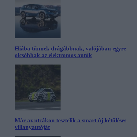
Hiába tűnnek drágábbnak, valójában egyre
olcsóbbak az elektromos autók
Már az utcákon tesztelik a smart új kétüléses
villanyautóját