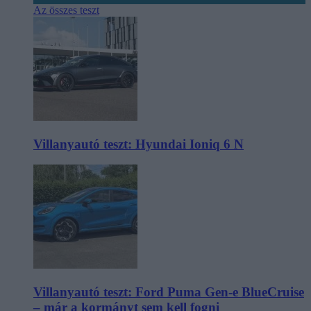
Az összes teszt
Villanyautó teszt: Hyundai Ioniq 6 N
Villanyautó teszt: Ford Puma Gen-e BlueCruise
– már a kormányt sem kell fogni