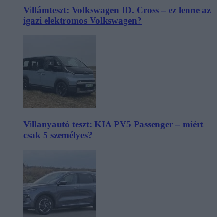
Villámteszt: Volkswagen ID. Cross – ez lenne az
igazi elektromos Volkswagen?
Villanyautó teszt: KIA PV5 Passenger – miért
csak 5 személyes?