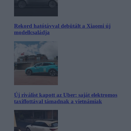
Rekord hatótávval debütált a Xiaomi új
modellcsaládja
Új riválist kapott az Uber: saját elektromos
taxiflottával támadnak a vietnámiak