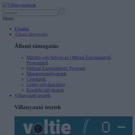
Menü
Főoldal
Állami támogatás
Állami támogatás
Minden egy helyen az Otthoni Energiatároló
Programról
Otthoni Energiatároló Program
Magánszemélyeknek
Cégeknek
Céges pályázat hírei
Korábbi pályázatok
Villanyautó tesztek
Villanyautó tesztek