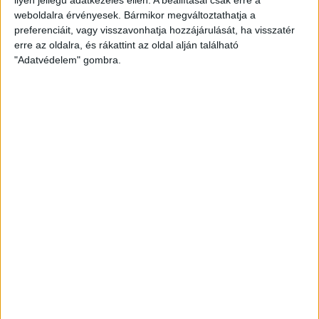
weboldalra érvényesek. Bármikor megváltoztathatja a
preferenciáit, vagy visszavonhatja hozzájárulását, ha visszatér
erre az oldalra, és rákattint az oldal alján található
"Adatvédelem" gombra.
Bővíti kínálatát a Cupra – érkezik az olcsóbb
Raval
Ennyiért nagyot szólhat: gyorsan tölthető kínai