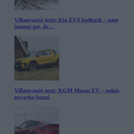
Villanyautó teszt: Kia EV4 fastback – nem
instant get, de…
Villanyautó teszt: KGM Musso EV – nehéz
zavarba hozni