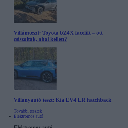
Villámteszt: Toyota bZ4X facelift – ott
csiszolták, ahol kellett?
Villanyautó teszt: Kia EV4 LR hatchback
További tesztek
Elektromos autó
Elektromos autó