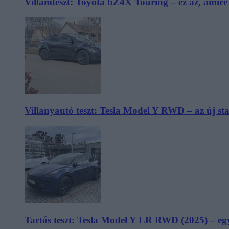
Villámteszt: Toyota bZ4X Touring – ez az, amir
Villanyautó teszt: Tesla Model Y RWD – az új s
Tartós teszt: Tesla Model Y LR RWD (2025) – egy 