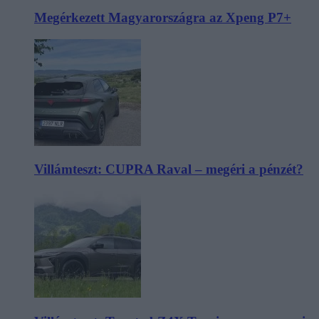
Megérkezett Magyarországra az Xpeng P7+
Villámteszt: CUPRA Raval – megéri a pénzét?