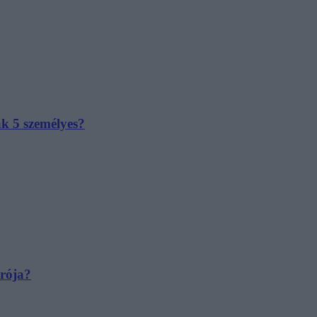
ak 5 személyes?
irója?