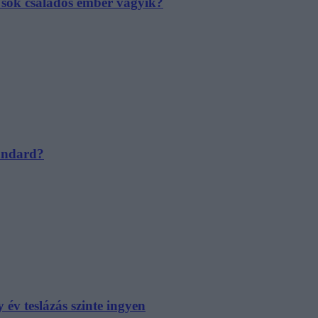
e sok családos ember vágyik?
tandard?
év teslázás szinte ingyen