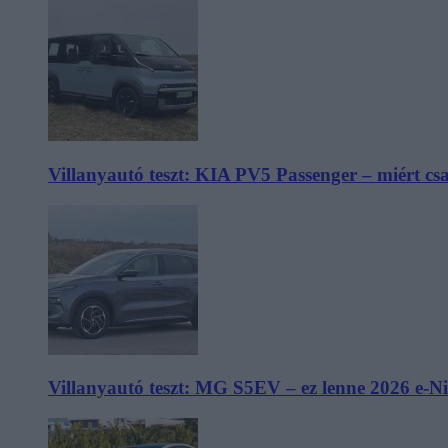
Villanyautó teszt: KIA PV5 Passenger – miért cs
Villanyautó teszt: MG S5EV – ez lenne 2026 e-N