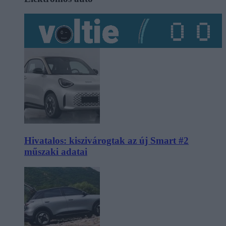
Hivatalos: kiszivárogtak az új Smart #2
műszaki adatai