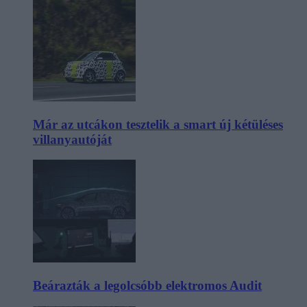
Már az utcákon tesztelik a smart új kétüléses
villanyautóját
Beárazták a legolcsóbb elektromos Audit