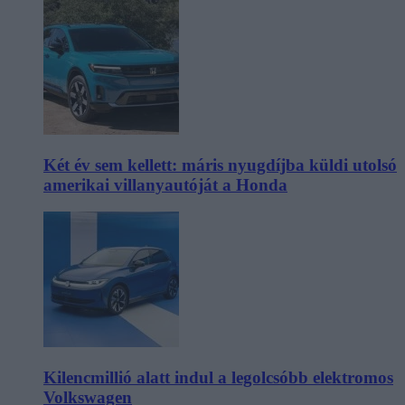
Két év sem kellett: máris nyugdíjba küldi utolsó
amerikai villanyautóját a Honda
Kilencmillió alatt indul a legolcsóbb elektromos
Volkswagen