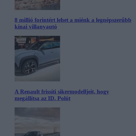
8 millió forintért lehet a miénk a legnépszerűbb
kínai villanyautó
A Renault frissíti sikermodelljeit, hogy
megállítsa az ID. Polót