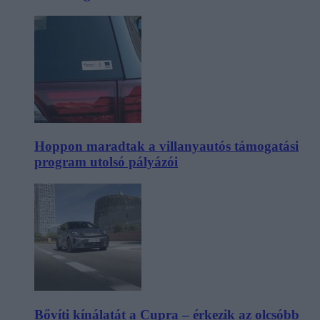
Hoppon maradtak a villanyautós támogatási
program utolsó pályázói
Bővíti kínálatát a Cupra – érkezik az olcsóbb