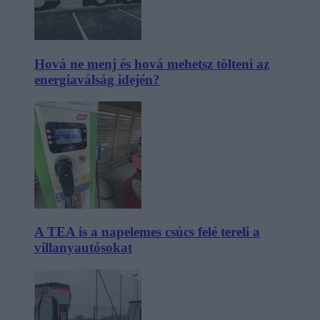
Hová ne menj és hová mehetsz tölteni az
energiaválság idején?
A TEA is a napelemes csúcs felé tereli a
villanyautósokat