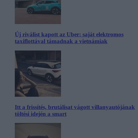
Új riválist kapott az Uber: saját elektromos
taxiflottával támadnak a vietnámiak
Itt a frissítés, brutálisat vágott villanyautójának
töltési idején a smart