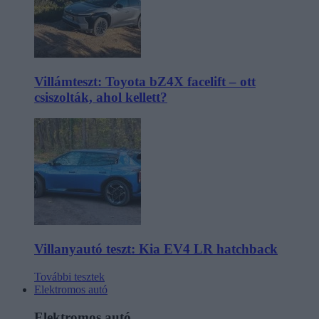
Villámteszt: Toyota bZ4X facelift – ott
csiszolták, ahol kellett?
Villanyautó teszt: Kia EV4 LR hatchback
További tesztek
Elektromos autó
Elektromos autó