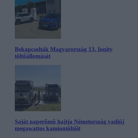
Bekapcsolták Magyarország 13. Ionity
töltőállomását
Saját naperőmű hajtja Németország vadiúj
megawattos kamiontöltőit