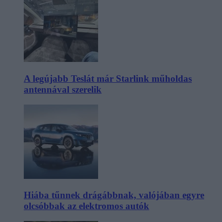
A legújabb Teslát már Starlink műholdas
antennával szerelik
Hiába tűnnek drágábbnak, valójában egyre
olcsóbbak az elektromos autók