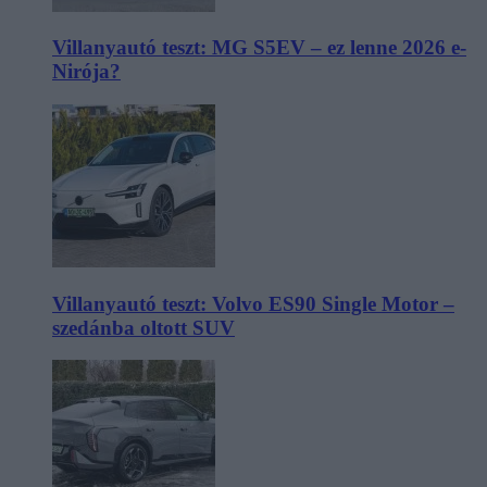
Villanyautó teszt: MG S5EV – ez lenne 2026 e-
Nirója?
Villanyautó teszt: Volvo ES90 Single Motor –
szedánba oltott SUV