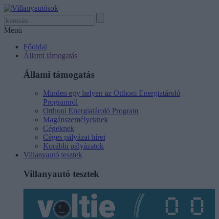
Menü
Főoldal
Állami támogatás
Állami támogatás
Minden egy helyen az Otthoni Energiatároló
Programról
Otthoni Energiatároló Program
Magánszemélyeknek
Cégeknek
Céges pályázat hírei
Korábbi pályázatok
Villanyautó tesztek
Villanyautó tesztek