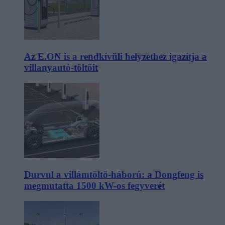
Az E.ON is a rendkívüli helyzethez igazítja a
villanyautó-töltőit
Durvul a villámtöltő-háború: a Dongfeng is
megmutatta 1500 kW-os fegyverét