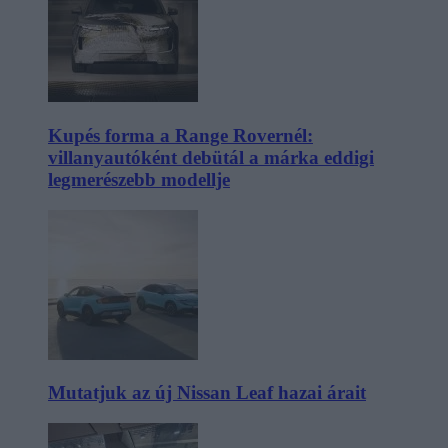
Kupés forma a Range Rovernél:
villanyautóként debütál a márka eddigi
legmerészebb modellje
Mutatjuk az új Nissan Leaf hazai árait