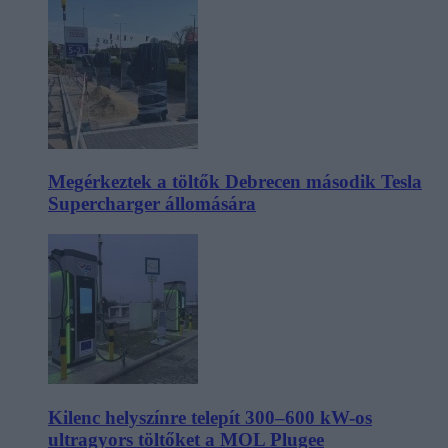
Megérkeztek a töltők Debrecen második Tesla
Supercharger állomására
Kilenc helyszínre telepít 300–600 kW-os
ultragyors töltőket a MOL Plugee