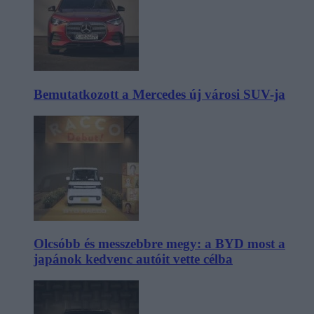
Bemutatkozott a Mercedes új városi SUV-ja
Olcsóbb és messzebbre megy: a BYD most a
japánok kedvenc autóit vette célba