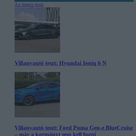
Az összes teszt
Villanyautó teszt: Hyundai Ioniq 6 N
Villanyautó teszt: Ford Puma Gen-e BlueCruise
– már a kormányt sem kell fogni