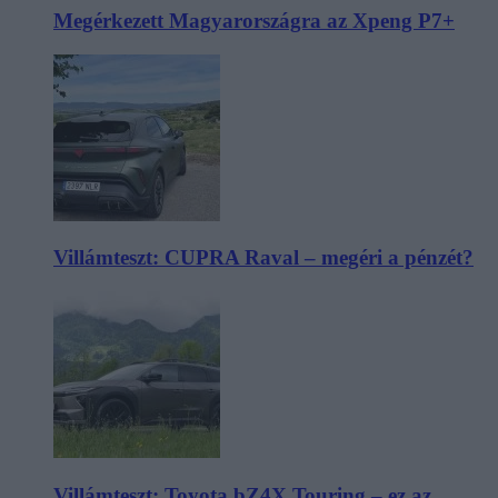
Megérkezett Magyarországra az Xpeng P7+
Villámteszt: CUPRA Raval – megéri a pénzét?
Villámteszt: Toyota bZ4X Touring – ez az,