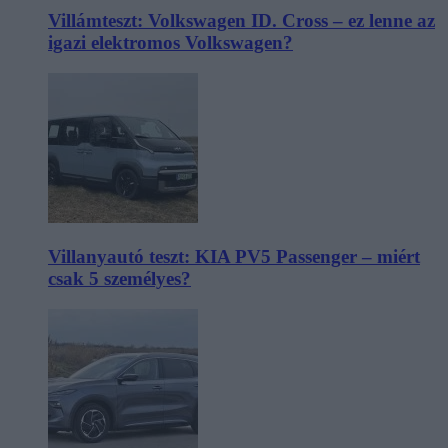
Villámteszt: Volkswagen ID. Cross – ez lenne az
igazi elektromos Volkswagen?
Villanyautó teszt: KIA PV5 Passenger – miért
csak 5 személyes?