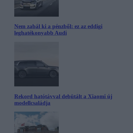
Nem zabál ki a pénzből: ez az eddigi
leghatékonyabb Audi
Rekord hatótávval debütált a Xiaomi új
modellcsaládja