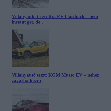
Villanyautó teszt: Kia EV4 fastback – nem
instant get, de…
Villanyautó teszt: KGM Musso EV – nehéz
zavarba hozni