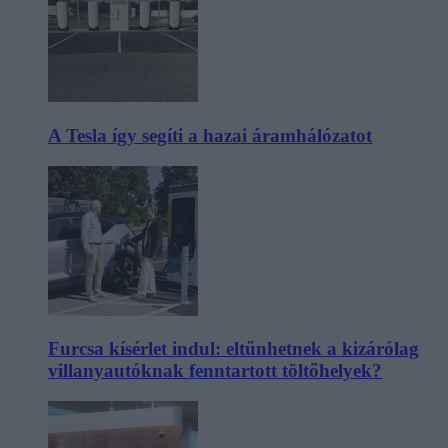
A Tesla így segíti a hazai áramhálózatot
Furcsa kísérlet indul: eltűnhetnek a kizárólag
villanyautóknak fenntartott töltőhelyek?