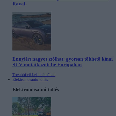
Raval
Ennyiért nagyot szólhat: gyorsan tölthető kínai
SUV mutatkozott be Európában
További cikkek a témában
Elektromosautó-töltés
Elektromosautó-töltés