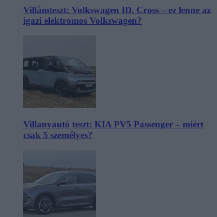
Villámteszt: Volkswagen ID. Cross – ez lenne az
igazi elektromos Volkswagen?
Villanyautó teszt: KIA PV5 Passenger – miért
csak 5 személyes?