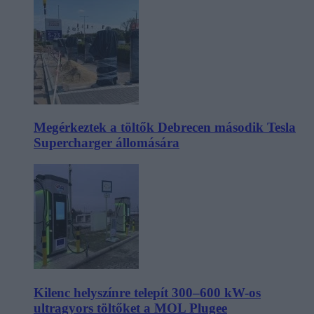
Megérkeztek a töltők Debrecen második Tesla
Supercharger állomására
Kilenc helyszínre telepít 300–600 kW-os
ultragyors töltőket a MOL Plugee