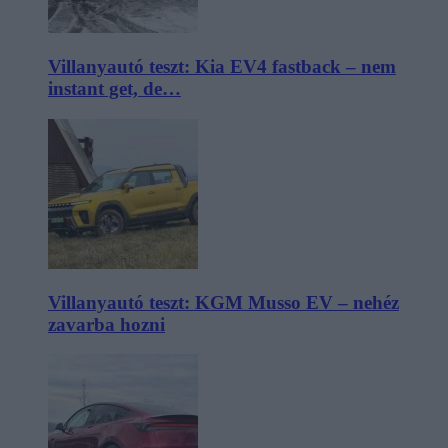
Villanyautó teszt: Kia EV4 fastback – nem
instant get, de…
Villanyautó teszt: KGM Musso EV – nehéz
zavarba hozni