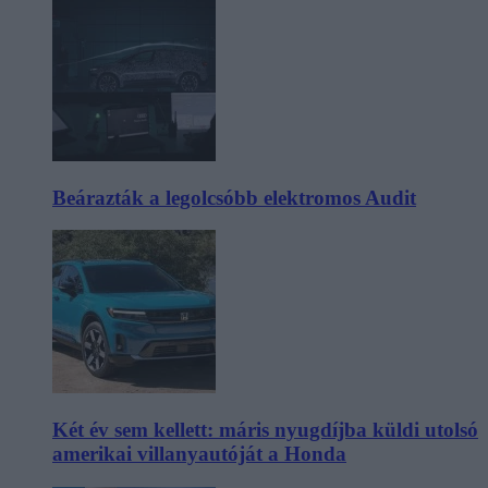
Beárazták a legolcsóbb elektromos Audit
Két év sem kellett: máris nyugdíjba küldi utolsó
amerikai villanyautóját a Honda