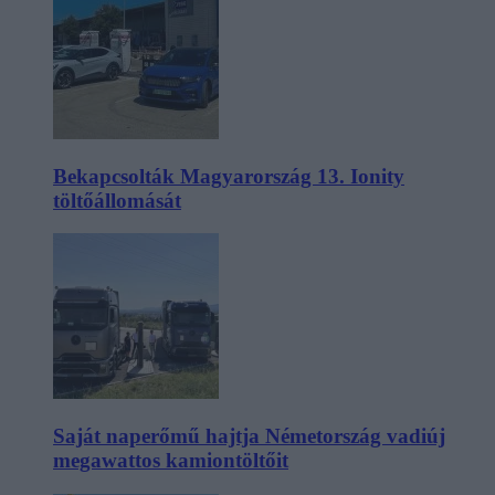
Bekapcsolták Magyarország 13. Ionity
töltőállomását
Saját naperőmű hajtja Németország vadiúj
megawattos kamiontöltőit