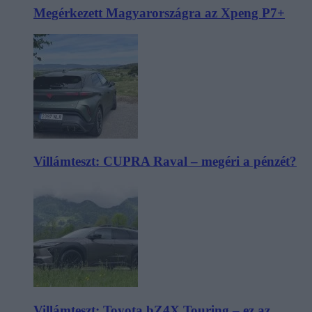
Megérkezett Magyarországra az Xpeng P7+
Villámteszt: CUPRA Raval – megéri a pénzét?
Villámteszt: Toyota bZ4X Touring – ez az,