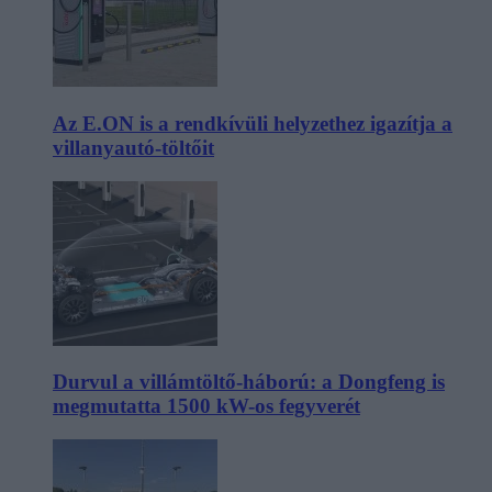
Az E.ON is a rendkívüli helyzethez igazítja a
villanyautó-töltőit
Durvul a villámtöltő-háború: a Dongfeng is
megmutatta 1500 kW-os fegyverét