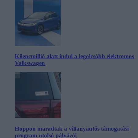
Kilencmillió alatt indul a legolcsóbb elektromos
Volkswagen
Hoppon maradtak a villanyautós támogatási
program utolsó pályázói