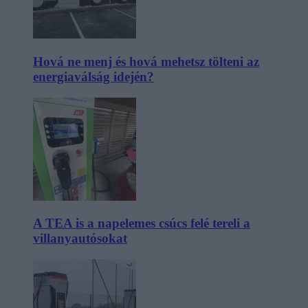
Hová ne menj és hová mehetsz tölteni az
energiaválság idején?
A TEA is a napelemes csúcs felé tereli a
villanyautósokat