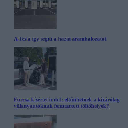
A Tesla így segíti a hazai áramhálózatot
Furcsa kísérlet indul: eltűnhetnek a kizárólag
villanyautóknak fenntartott töltőhelyek?