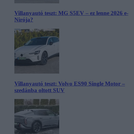
Villanyautó teszt: MG S5EV – ez lenne 2026 e-
Nirója?
Villanyautó teszt: Volvo ES90 Single Motor –
szedánba oltott SUV