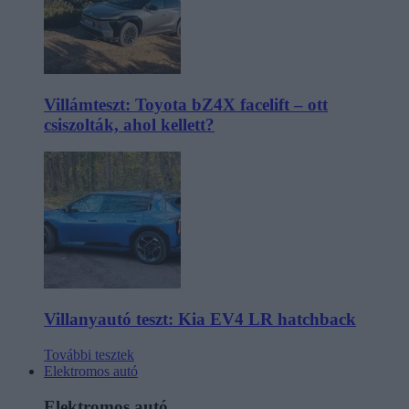
Villámteszt: Toyota bZ4X facelift – ott
csiszolták, ahol kellett?
Villanyautó teszt: Kia EV4 LR hatchback
További tesztek
Elektromos autó
Elektromos autó