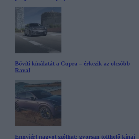
Bővíti kínálatát a Cupra – érkezik az olcsóbb
Raval
Ennyiért nagyot szólhat: gyorsan tölthető kínai