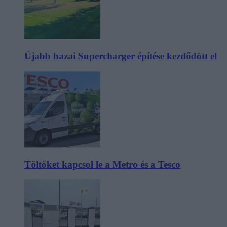
Újabb hazai Supercharger építése kezdődött el
Töltőket kapcsol le a Metro és a Tesco