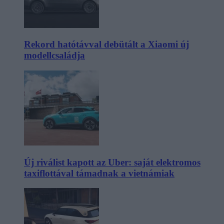
Rekord hatótávval debütált a Xiaomi új
modellcsaládja
Új riválist kapott az Uber: saját elektromos
taxiflottával támadnak a vietnámiak