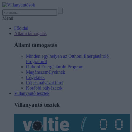
Menü
Főoldal
Állami támogatás
Állami támogatás
Minden egy helyen az Otthoni Energiatároló
Programról
Otthoni Energiatároló Program
Magánszemélyeknek
Cégeknek
Céges pályázat hírei
Korábbi pályázatok
Villanyautó tesztek
Villanyautó tesztek