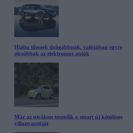
Hiába tűnnek drágábbnak, valójában egyre
olcsóbbak az elektromos autók
Már az utcákon tesztelik a smart új kétüléses
villanyautóját