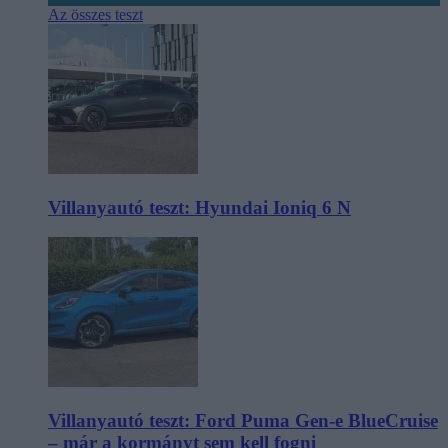
Az összes teszt
Villanyautó teszt: Hyundai Ioniq 6 N
Villanyautó teszt: Ford Puma Gen-e BlueCruise
– már a kormányt sem kell fogni