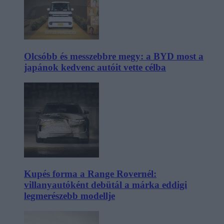
Olcsóbb és messzebbre megy: a BYD most a
japánok kedvenc autóit vette célba
Kupés forma a Range Rovernél:
villanyautóként debütál a márka eddigi
legmerészebb modellje