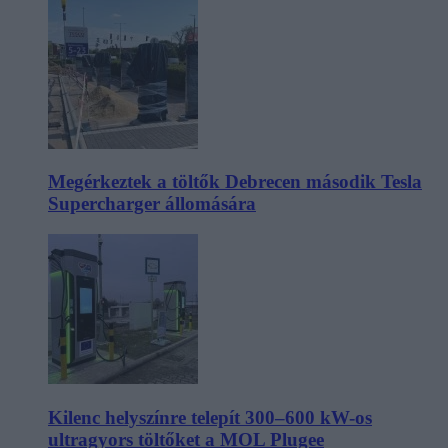
Megérkeztek a töltők Debrecen második Tesla
Supercharger állomására
Kilenc helyszínre telepít 300–600 kW-os
ultragyors töltőket a MOL Plugee