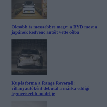
Olcsóbb és messzebbre megy: a BYD most a
japánok kedvenc autóit vette célba
Kupés forma a Range Rovernél:
villanyautóként debütál a márka eddigi
legmerészebb modellje