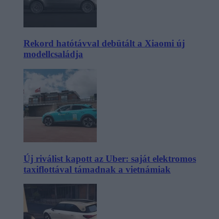
Rekord hatótávval debütált a Xiaomi új
modellcsaládja
Új riválist kapott az Uber: saját elektromos
taxiflottával támadnak a vietnámiak