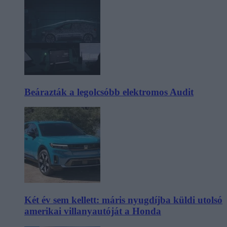
Beárazták a legolcsóbb elektromos Audit
Két év sem kellett: máris nyugdíjba küldi utolsó
amerikai villanyautóját a Honda