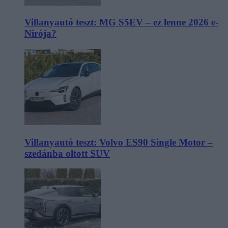
Villanyautó teszt: MG S5EV – ez lenne 2026 e-
Nirója?
Villanyautó teszt: Volvo ES90 Single Motor –
szedánba oltott SUV