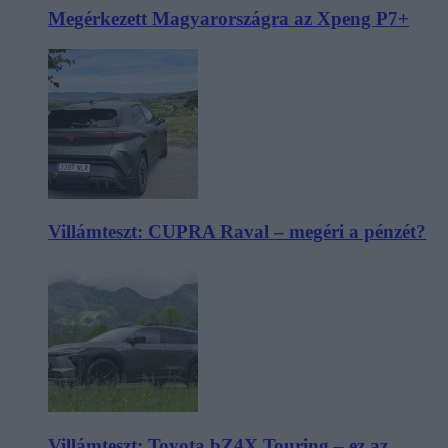
Megérkezett Magyarországra az Xpeng P7+
Villámteszt: CUPRA Raval – megéri a pénzét?
Villámteszt: Toyota bZ4X Touring – ez az,