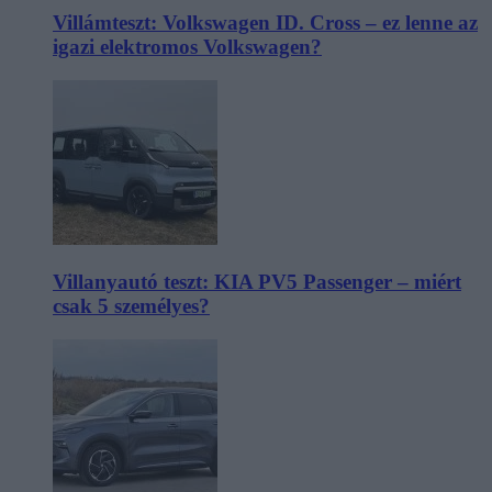
Villámteszt: Volkswagen ID. Cross – ez lenne az
igazi elektromos Volkswagen?
Villanyautó teszt: KIA PV5 Passenger – miért
csak 5 személyes?