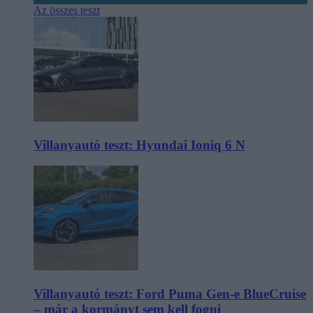
Az összes teszt
Villanyautó teszt: Hyundai Ioniq 6 N
Villanyautó teszt: Ford Puma Gen-e BlueCruise
– már a kormányt sem kell fogni