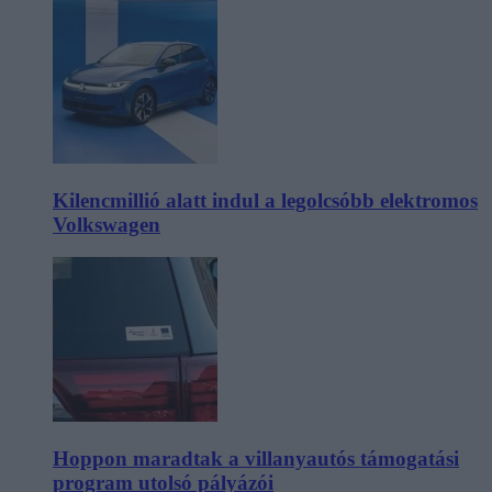
Kilencmillió alatt indul a legolcsóbb elektromos
Volkswagen
Hoppon maradtak a villanyautós támogatási
program utolsó pályázói