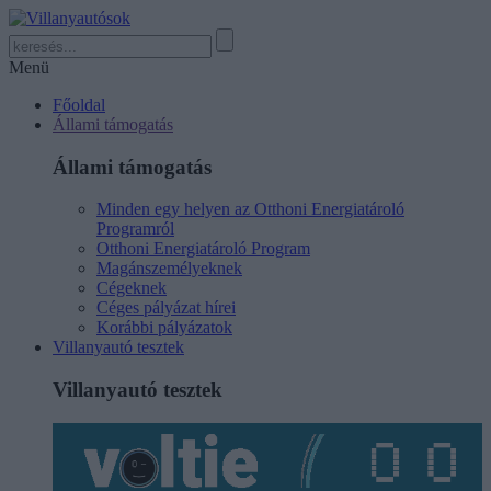
Menü
Főoldal
Állami támogatás
Állami támogatás
Minden egy helyen az Otthoni Energiatároló
Programról
Otthoni Energiatároló Program
Magánszemélyeknek
Cégeknek
Céges pályázat hírei
Korábbi pályázatok
Villanyautó tesztek
Villanyautó tesztek