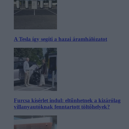
A Tesla így segíti a hazai áramhálózatot
Furcsa kísérlet indul: eltűnhetnek a kizárólag
villanyautóknak fenntartott töltőhelyek?