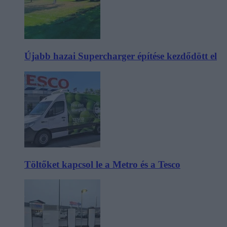
Újabb hazai Supercharger építése kezdődött el
Töltőket kapcsol le a Metro és a Tesco