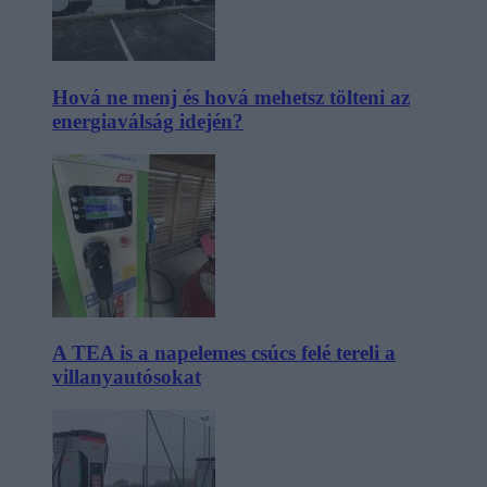
Hová ne menj és hová mehetsz tölteni az
energiaválság idején?
A TEA is a napelemes csúcs felé tereli a
villanyautósokat