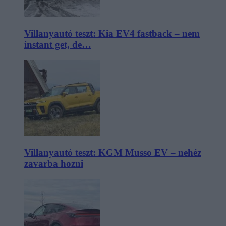
Villanyautó teszt: Kia EV4 fastback – nem
instant get, de…
Villanyautó teszt: KGM Musso EV – nehéz
zavarba hozni