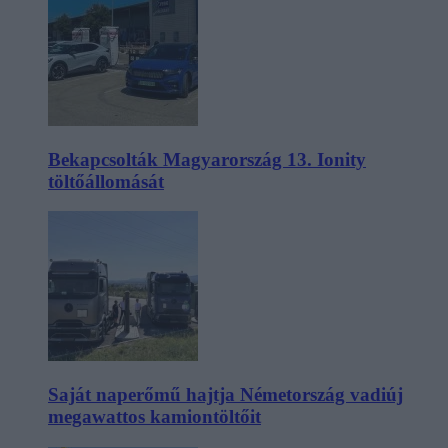
Bekapcsolták Magyarország 13. Ionity
töltőállomását
Saját naperőmű hajtja Németország vadiúj
megawattos kamiontöltőit