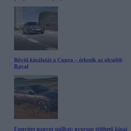
Bővíti kínálatát a Cupra – érkezik az olcsóbb
Raval
Ennyiért nagyot szólhat: gyorsan tölthető kínai