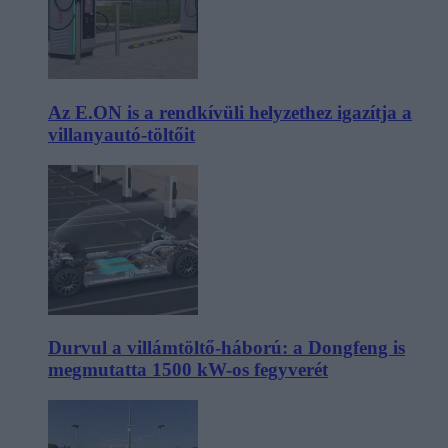
Az E.ON is a rendkívüli helyzethez igazítja a
villanyautó-töltőit
Durvul a villámtöltő-háború: a Dongfeng is
megmutatta 1500 kW-os fegyverét