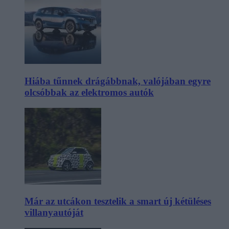
Hiába tűnnek drágábbnak, valójában egyre
olcsóbbak az elektromos autók
Már az utcákon tesztelik a smart új kétüléses
villanyautóját