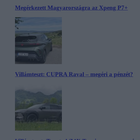
Megérkezett Magyarországra az Xpeng P7+
Villámteszt: CUPRA Raval – megéri a pénzét?