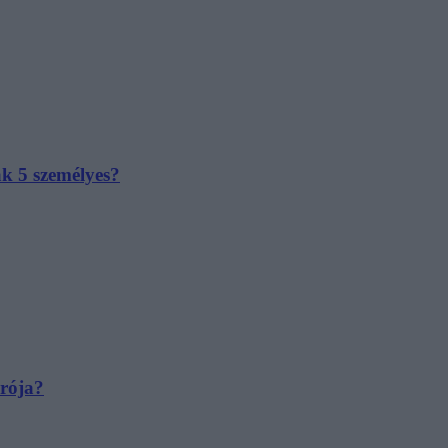
ak 5 személyes?
irója?