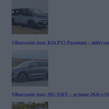
Villanyautó teszt: KIA PV5 Passenger – miért cs
Villanyautó teszt: MG S5EV – ez lenne 2026 e-N