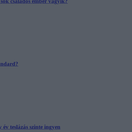
e sok családos ember vágyik?
tandard?
év teslázás szinte ingyen