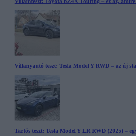
Villámteszt: Toyota bZ4X Touring – ez az, amir
Villanyautó teszt: Tesla Model Y RWD – az új s
Tartós teszt: Tesla Model Y LR RWD (2025) – egy 