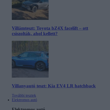
Villámteszt: Toyota bZ4X facelift – ott
csiszolták, ahol kellett?
Villanyautó teszt: Kia EV4 LR hatchback
További tesztek
Elektromos autó
Elektromos autó