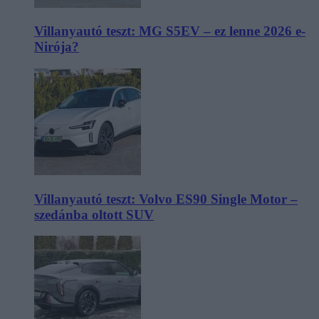
Villanyautó teszt: MG S5EV – ez lenne 2026 e-
Nirója?
Villanyautó teszt: Volvo ES90 Single Motor –
szedánba oltott SUV