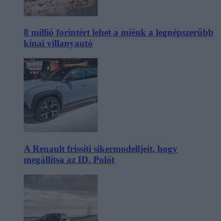
8 millió forintért lehet a miénk a legnépszerűbb
kínai villanyautó
A Renault frissíti sikermodelljeit, hogy
megállítsa az ID. Polót