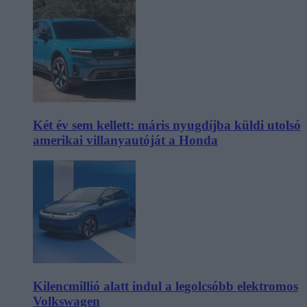
Két év sem kellett: máris nyugdíjba küldi utolsó
amerikai villanyautóját a Honda
Kilencmillió alatt indul a legolcsóbb elektromos
Volkswagen