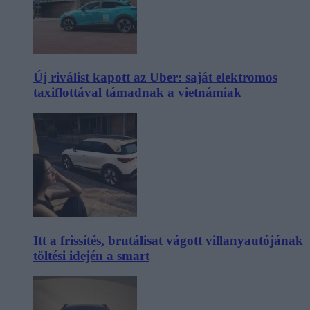
Új riválist kapott az Uber: saját elektromos
taxiflottával támadnak a vietnámiak
Itt a frissítés, brutálisat vágott villanyautójának
töltési idején a smart