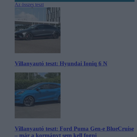
Az összes teszt
Villanyautó teszt: Hyundai Ioniq 6 N
Villanyautó teszt: Ford Puma Gen-e BlueCruise
– már a kormányt sem kell fogni