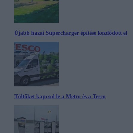
Újabb hazai Supercharger építése kezdődött el
Töltőket kapcsol le a Metro és a Tesco