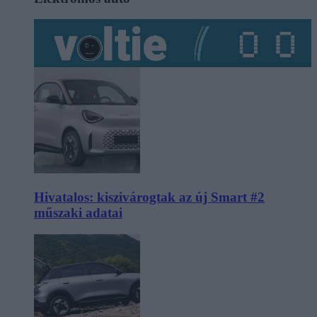
Hivatalos: kiszivárogtak az új Smart #2
műszaki adatai