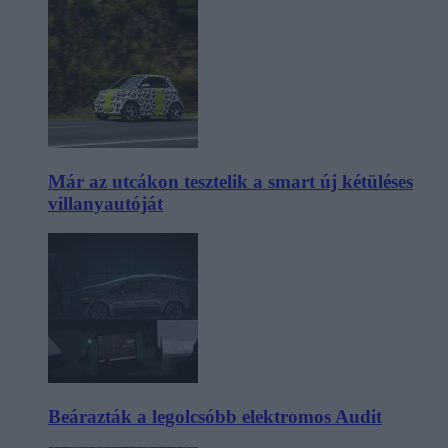
Már az utcákon tesztelik a smart új kétüléses
villanyautóját
Beárazták a legolcsóbb elektromos Audit