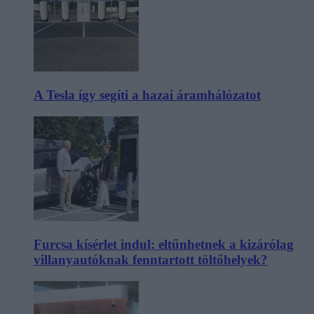
A Tesla így segíti a hazai áramhálózatot
Furcsa kísérlet indul: eltűnhetnek a kizárólag
villanyautóknak fenntartott töltőhelyek?