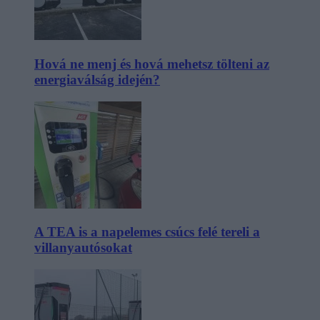
Hová ne menj és hová mehetsz tölteni az
energiaválság idején?
A TEA is a napelemes csúcs felé tereli a
villanyautósokat