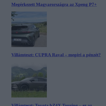
Megérkezett Magyarországra az Xpeng P7+
Villámteszt: CUPRA Raval – megéri a pénzét?
Villámteszt: Toyota bZ4X Touring – ez az,