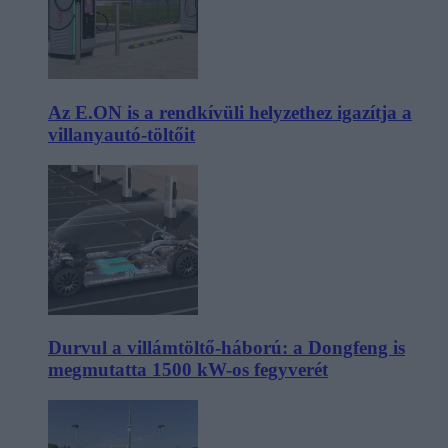
Az E.ON is a rendkívüli helyzethez igazítja a
villanyautó-töltőit
Durvul a villámtöltő-háború: a Dongfeng is
megmutatta 1500 kW-os fegyverét