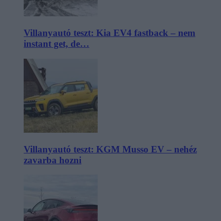
Villanyautó teszt: Kia EV4 fastback – nem
instant get, de…
Villanyautó teszt: KGM Musso EV – nehéz
zavarba hozni