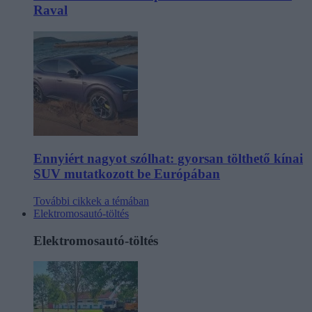
Raval
Ennyiért nagyot szólhat: gyorsan tölthető kínai
SUV mutatkozott be Európában
További cikkek a témában
Elektromosautó-töltés
Elektromosautó-töltés