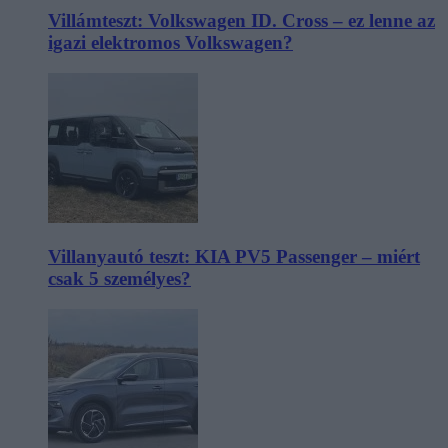
Villámteszt: Volkswagen ID. Cross – ez lenne az
igazi elektromos Volkswagen?
Villanyautó teszt: KIA PV5 Passenger – miért
csak 5 személyes?