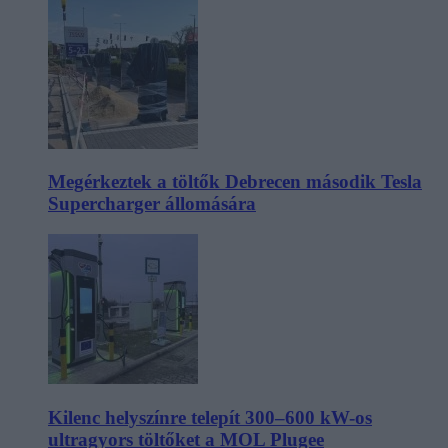
Megérkeztek a töltők Debrecen második Tesla
Supercharger állomására
Kilenc helyszínre telepít 300–600 kW-os
ultragyors töltőket a MOL Plugee