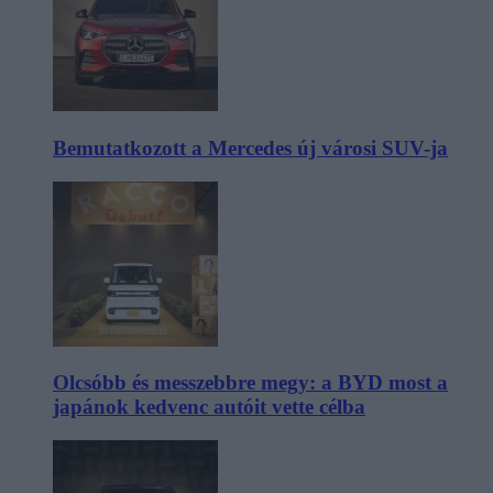
Bemutatkozott a Mercedes új városi SUV-ja
Olcsóbb és messzebbre megy: a BYD most a
japánok kedvenc autóit vette célba