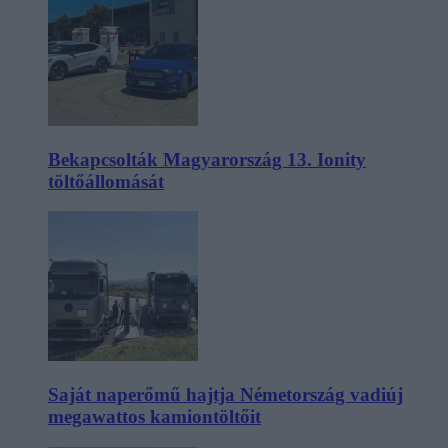
Bekapcsolták Magyarország 13. Ionity
töltőállomását
Saját naperőmű hajtja Németország vadiúj
megawattos kamiontöltőit