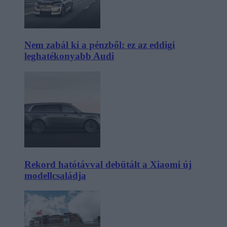
Nem zabál ki a pénzből: ez az eddigi
leghatékonyabb Audi
Rekord hatótávval debütált a Xiaomi új
modellcsaládja