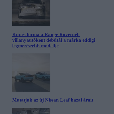
Kupés forma a Range Rovernél:
villanyautóként debütál a márka eddigi
legmerészebb modellje
Mutatjuk az új Nissan Leaf hazai árait