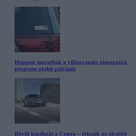
Hoppon maradtak a villanyautós támogatási
program utolsó pályázói
Bővíti kínálatát a Cupra – érkezik az olcsóbb