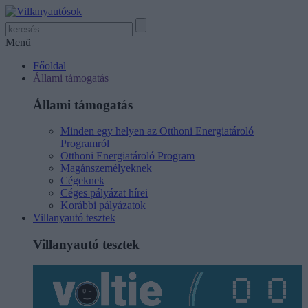
Menü
Főoldal
Állami támogatás
Állami támogatás
Minden egy helyen az Otthoni Energiatároló
Programról
Otthoni Energiatároló Program
Magánszemélyeknek
Cégeknek
Céges pályázat hírei
Korábbi pályázatok
Villanyautó tesztek
Villanyautó tesztek