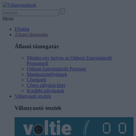
Menü
Főoldal
Állami támogatás
Állami támogatás
Minden egy helyen az Otthoni Energiatároló
Programról
Otthoni Energiatároló Program
Magánszemélyeknek
Cégeknek
Céges pályázat hírei
Korábbi pályázatok
Villanyautó tesztek
Villanyautó tesztek