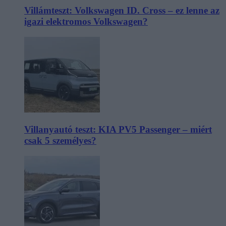
Villámteszt: Volkswagen ID. Cross – ez lenne az
igazi elektromos Volkswagen?
Villanyautó teszt: KIA PV5 Passenger – miért
csak 5 személyes?