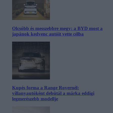
Olcsóbb és messzebbre megy: a BYD most a
japánok kedvenc autóit vette célba
Kupés forma a Range Rovernél:
villanyautóként debütál a márka eddigi
legmerészebb modellje