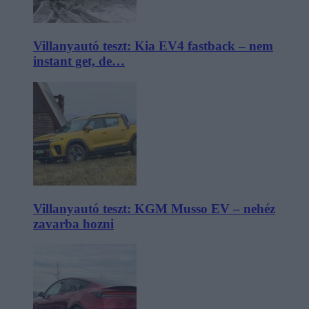
Villanyautó teszt: Kia EV4 fastback – nem
instant get, de…
Villanyautó teszt: KGM Musso EV – nehéz
zavarba hozni