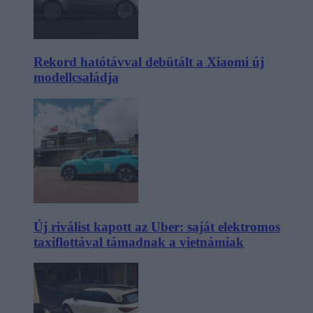
Rekord hatótávval debütált a Xiaomi új
modellcsaládja
Új riválist kapott az Uber: saját elektromos
taxiflottával támadnak a vietnámiak