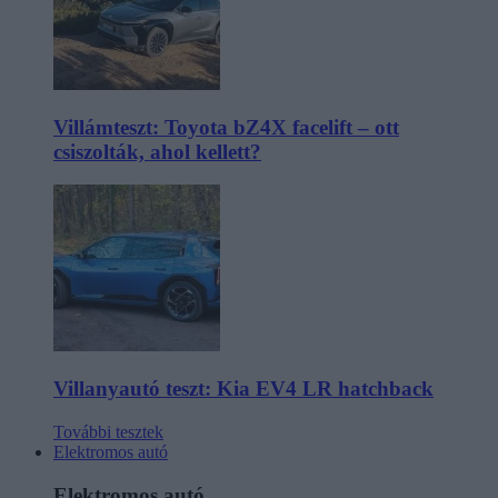
Villámteszt: Toyota bZ4X facelift – ott
csiszolták, ahol kellett?
Villanyautó teszt: Kia EV4 LR hatchback
További tesztek
Elektromos autó
Elektromos autó