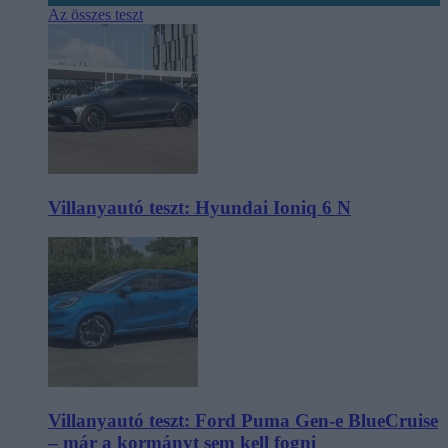
Az összes teszt
Villanyautó teszt: Hyundai Ioniq 6 N
Villanyautó teszt: Ford Puma Gen-e BlueCruise
– már a kormányt sem kell fogni