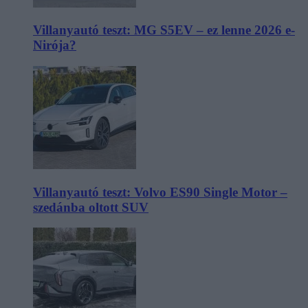
Villanyautó teszt: MG S5EV – ez lenne 2026 e-
Nirója?
Villanyautó teszt: Volvo ES90 Single Motor –
szedánba oltott SUV