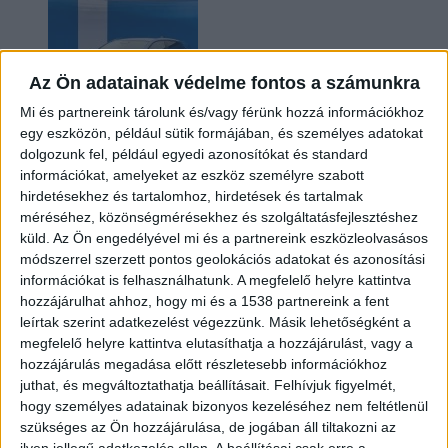
Az Ön adatainak védelme fontos a számunkra
Mi és partnereink tárolunk és/vagy férünk hozzá információkhoz
egy eszközön, például sütik formájában, és személyes adatokat
dolgozunk fel, például egyedi azonosítókat és standard
információkat, amelyeket az eszköz személyre szabott
Kilencmillió alatt indul a legolcsóbb elektromos
hirdetésekhez és tartalomhoz, hirdetések és tartalmak
Volkswagen
méréséhez, közönségmérésekhez és szolgáltatásfejlesztéshez
küld.
Az Ön engedélyével mi és a partnereink eszközleolvasásos
módszerrel szerzett pontos geolokációs adatokat és azonosítási
információkat is felhasználhatunk. A megfelelő helyre kattintva
hozzájárulhat ahhoz, hogy mi és a 1538 partnereink a fent
leírtak szerint adatkezelést végezzünk. Másik lehetőségként a
megfelelő helyre kattintva elutasíthatja a hozzájárulást, vagy a
hozzájárulás megadása előtt részletesebb információkhoz
juthat, és megváltoztathatja beállításait.
Felhívjuk figyelmét,
hogy személyes adatainak bizonyos kezeléséhez nem feltétlenül
Hoppon maradtak a villanyautós támogatási
szükséges az Ön hozzájárulása, de jogában áll tiltakozni az
program utolsó pályázói
ilyen jellegű adatkezelés ellen. A beállításai csak erre a