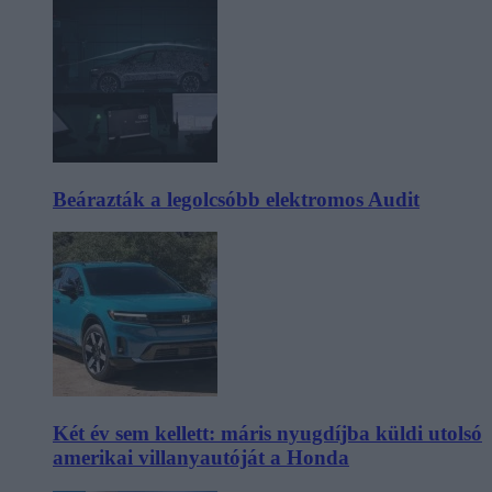
Beárazták a legolcsóbb elektromos Audit
Két év sem kellett: máris nyugdíjba küldi utolsó
amerikai villanyautóját a Honda