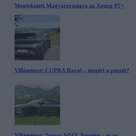
Megérkezett Magyarországra az Xpeng P7+
Villámteszt: CUPRA Raval – megéri a pénzét?
Villámteszt: Toyota bZ4X Touring – ez az,