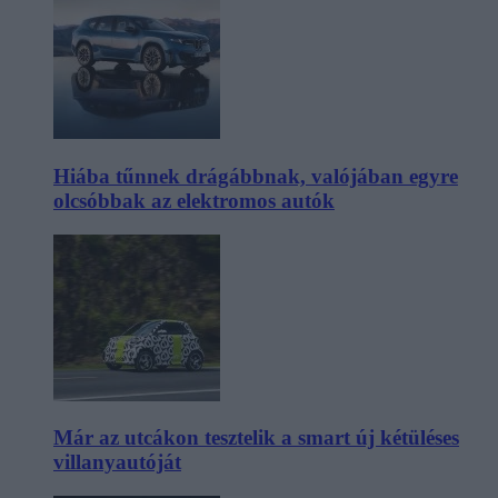
Hiába tűnnek drágábbnak, valójában egyre
olcsóbbak az elektromos autók
Már az utcákon tesztelik a smart új kétüléses
villanyautóját