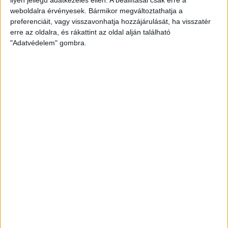
weboldalra érvényesek. Bármikor megváltoztathatja a
preferenciáit, vagy visszavonhatja hozzájárulását, ha visszatér
erre az oldalra, és rákattint az oldal alján található
"Adatvédelem" gombra.
Bővíti kínálatát a Cupra – érkezik az olcsóbb
Raval
Ennyiért nagyot szólhat: gyorsan tölthető kínai