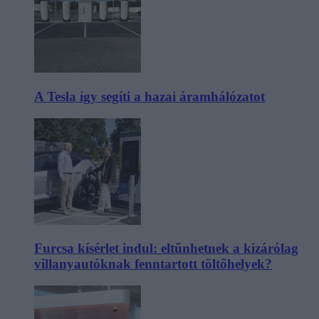
A Tesla így segíti a hazai áramhálózatot
Furcsa kísérlet indul: eltűnhetnek a kizárólag
villanyautóknak fenntartott töltőhelyek?