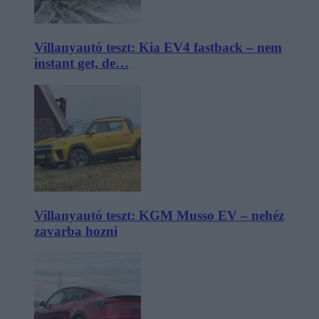
Villanyautó teszt: Kia EV4 fastback – nem
instant get, de…
Villanyautó teszt: KGM Musso EV – nehéz
zavarba hozni