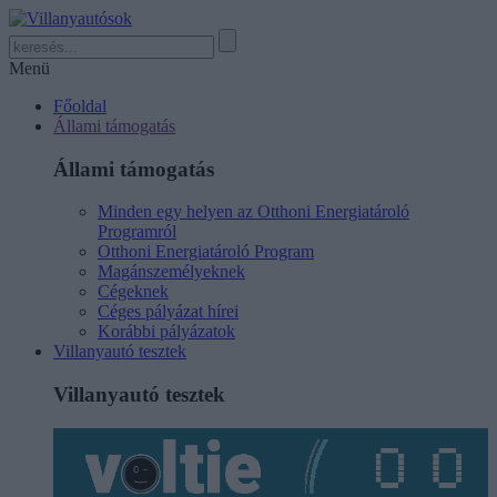
Menü
Főoldal
Állami támogatás
Állami támogatás
Minden egy helyen az Otthoni Energiatároló
Programról
Otthoni Energiatároló Program
Magánszemélyeknek
Cégeknek
Céges pályázat hírei
Korábbi pályázatok
Villanyautó tesztek
Villanyautó tesztek