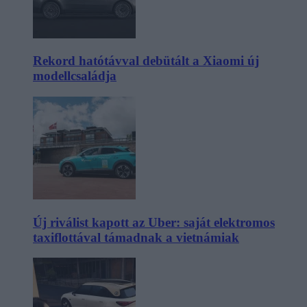
Rekord hatótávval debütált a Xiaomi új
modellcsaládja
Új riválist kapott az Uber: saját elektromos
taxiflottával támadnak a vietnámiak