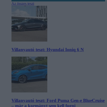
Az összes teszt
Villanyautó teszt: Hyundai Ioniq 6 N
Villanyautó teszt: Ford Puma Gen-e BlueCruise
– már a kormányt sem kell fogni