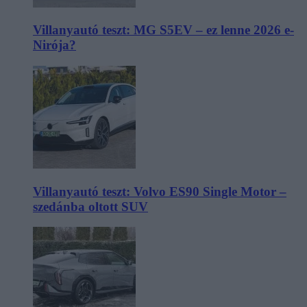
Villanyautó teszt: MG S5EV – ez lenne 2026 e-
Nirója?
Villanyautó teszt: Volvo ES90 Single Motor –
szedánba oltott SUV