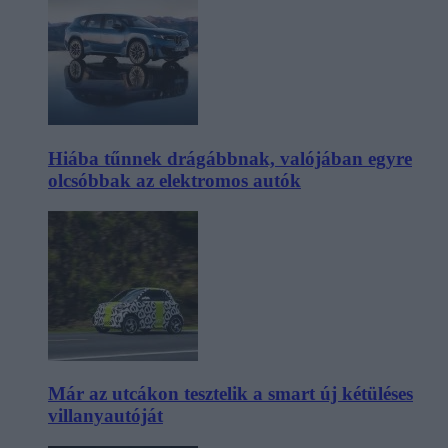
Hiába tűnnek drágábbnak, valójában egyre
olcsóbbak az elektromos autók
Már az utcákon tesztelik a smart új kétüléses
villanyautóját