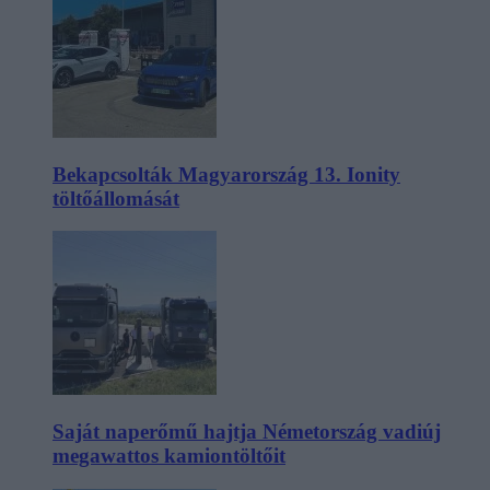
Bekapcsolták Magyarország 13. Ionity
töltőállomását
Saját naperőmű hajtja Németország vadiúj
megawattos kamiontöltőit