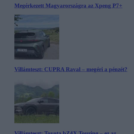
Megérkezett Magyarországra az Xpeng P7+
Villámteszt: CUPRA Raval – megéri a pénzét?
Villámteszt: Toyota bZ4X Touring – ez az,