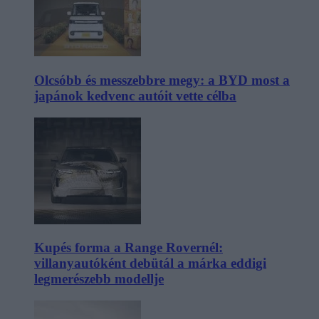
Olcsóbb és messzebbre megy: a BYD most a
japánok kedvenc autóit vette célba
Kupés forma a Range Rovernél:
villanyautóként debütál a márka eddigi
legmerészebb modellje