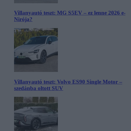
Villanyautó teszt: MG S5EV – ez lenne 2026 e-
Nirója?
Villanyautó teszt: Volvo ES90 Single Motor –
szedánba oltott SUV