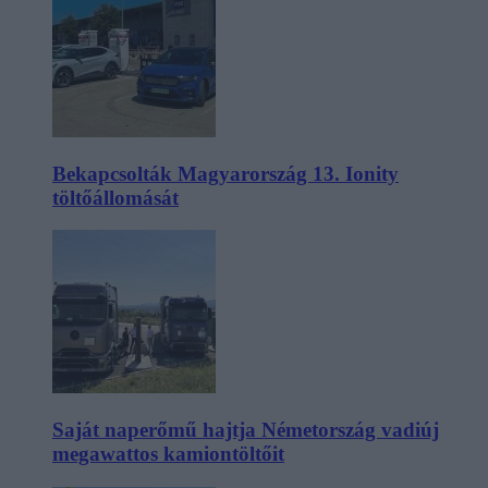
Bekapcsolták Magyarország 13. Ionity
töltőállomását
Saját naperőmű hajtja Németország vadiúj
megawattos kamiontöltőit