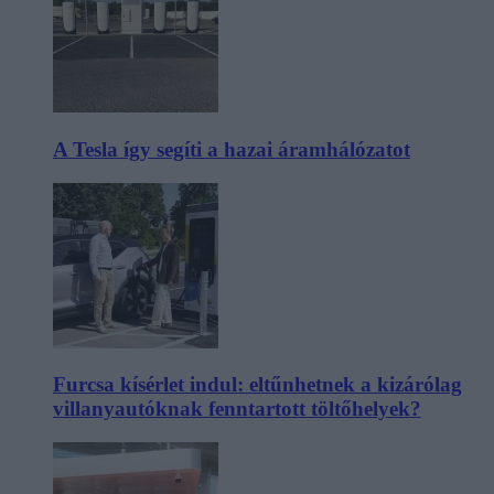
A Tesla így segíti a hazai áramhálózatot
Furcsa kísérlet indul: eltűnhetnek a kizárólag
villanyautóknak fenntartott töltőhelyek?