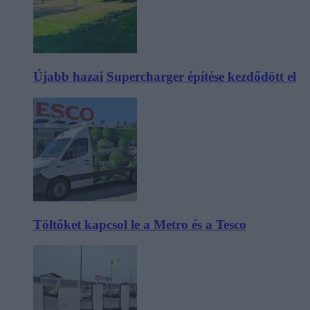
Újabb hazai Supercharger építése kezdődött el
Töltőket kapcsol le a Metro és a Tesco