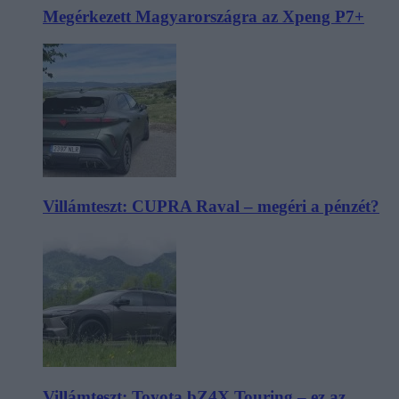
Megérkezett Magyarországra az Xpeng P7+
Villámteszt: CUPRA Raval – megéri a pénzét?
Villámteszt: Toyota bZ4X Touring – ez az,