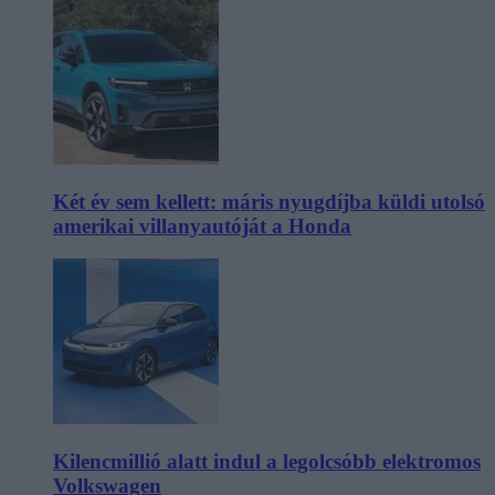
Két év sem kellett: máris nyugdíjba küldi utolsó
amerikai villanyautóját a Honda
Kilencmillió alatt indul a legolcsóbb elektromos
Volkswagen