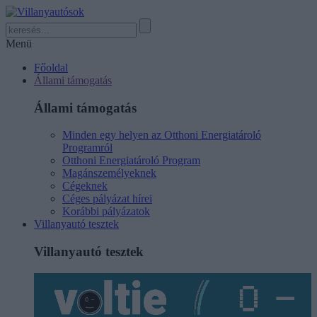
Menü
Főoldal
Állami támogatás
Állami támogatás
Minden egy helyen az Otthoni Energiatároló
Programról
Otthoni Energiatároló Program
Magánszemélyeknek
Cégeknek
Céges pályázat hírei
Korábbi pályázatok
Villanyautó tesztek
Villanyautó tesztek