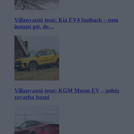
Villanyautó teszt: Kia EV4 fastback – nem
instant get, de…
Villanyautó teszt: KGM Musso EV – nehéz
zavarba hozni