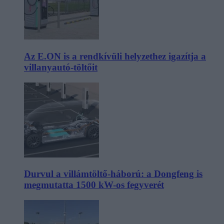
Az E.ON is a rendkívüli helyzethez igazítja a
villanyautó-töltőit
Durvul a villámtöltő-háború: a Dongfeng is
megmutatta 1500 kW-os fegyverét