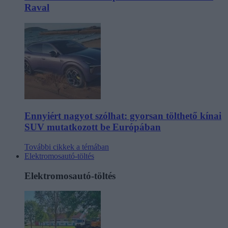
Raval
Ennyiért nagyot szólhat: gyorsan tölthető kínai
SUV mutatkozott be Európában
További cikkek a témában
Elektromosautó-töltés
Elektromosautó-töltés