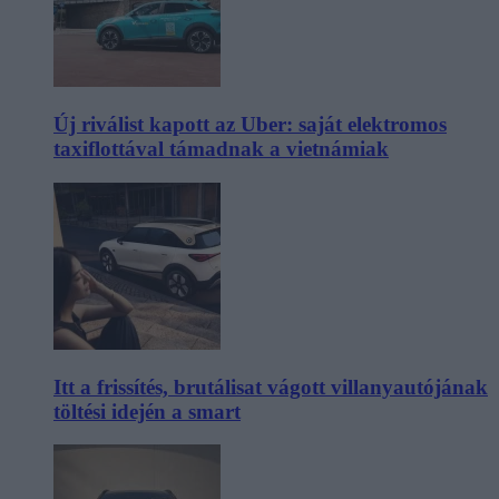
Új riválist kapott az Uber: saját elektromos
taxiflottával támadnak a vietnámiak
Itt a frissítés, brutálisat vágott villanyautójának
töltési idején a smart