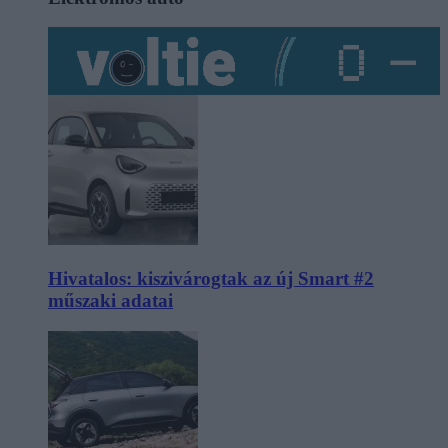
Hivatalos: kiszivárogtak az új Smart #2
műszaki adatai