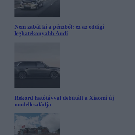
Nem zabál ki a pénzből: ez az eddigi
leghatékonyabb Audi
Rekord hatótávval debütált a Xiaomi új
modellcsaládja