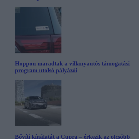
Hoppon maradtak a villanyautós támogatási
program utolsó pályázói
Bővíti kínálatát a Cupra – érkezik az olcsóbb