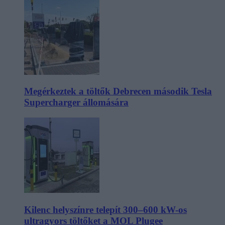
Megérkeztek a töltők Debrecen második Tesla
Supercharger állomására
Kilenc helyszínre telepít 300–600 kW-os
ultragyors töltőket a MOL Plugee