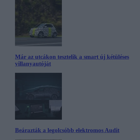
Már az utcákon tesztelik a smart új kétüléses
villanyautóját
Beárazták a legolcsóbb elektromos Audit