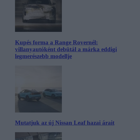
Kupés forma a Range Rovernél:
villanyautóként debütál a márka eddigi
legmerészebb modellje
Mutatjuk az új Nissan Leaf hazai árait