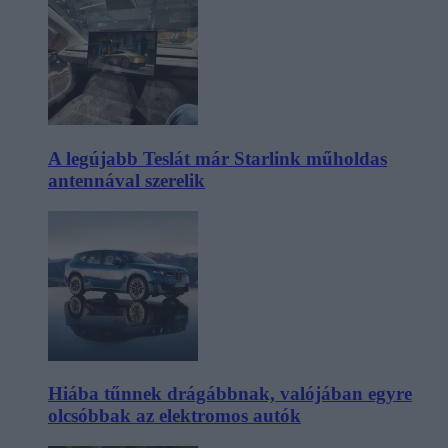
A legújabb Teslát már Starlink műholdas
antennával szerelik
Hiába tűnnek drágábbnak, valójában egyre
olcsóbbak az elektromos autók