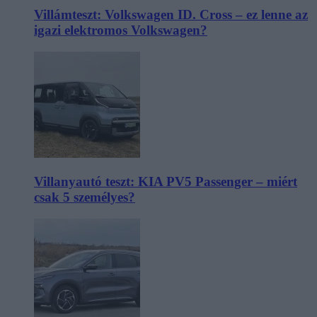
Villámteszt: Volkswagen ID. Cross – ez lenne az
igazi elektromos Volkswagen?
Villanyautó teszt: KIA PV5 Passenger – miért
csak 5 személyes?