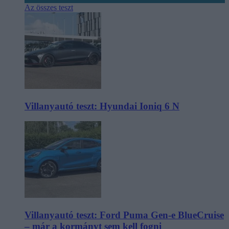
Az összes teszt
Villanyautó teszt: Hyundai Ioniq 6 N
Villanyautó teszt: Ford Puma Gen-e BlueCruise
– már a kormányt sem kell fogni