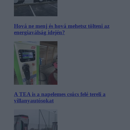
Hová ne menj és hová mehetsz tölteni az
energiaválság idején?
A TEA is a napelemes csúcs felé tereli a
villanyautósokat