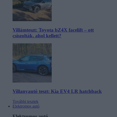
Villámteszt: Toyota bZ4X facelift – ott
csiszolták, ahol kellett?
Villanyautó teszt: Kia EV4 LR hatchback
További tesztek
Elektromos autó
Elektromos autó