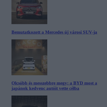
Bemutatkozott a Mercedes új városi SUV-ja
Olcsóbb és messzebbre megy: a BYD most a
japánok kedvenc autóit vette célba