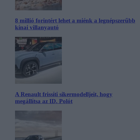
8 millió forintért lehet a miénk a legnépszerűbb
kínai villanyautó
A Renault frissíti sikermodelljeit, hogy
megállítsa az ID. Polót