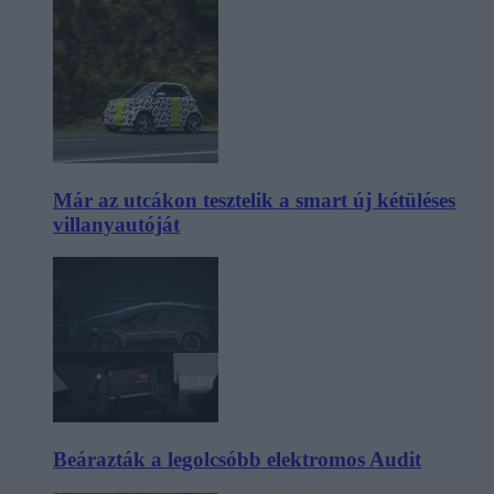
Már az utcákon tesztelik a smart új kétüléses
villanyautóját
Beárazták a legolcsóbb elektromos Audit