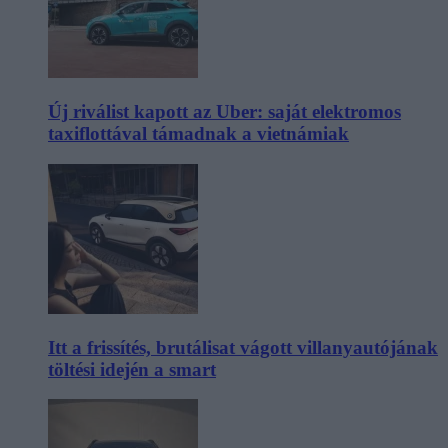
Új riválist kapott az Uber: saját elektromos
taxiflottával támadnak a vietnámiak
Itt a frissítés, brutálisat vágott villanyautójának
töltési idején a smart