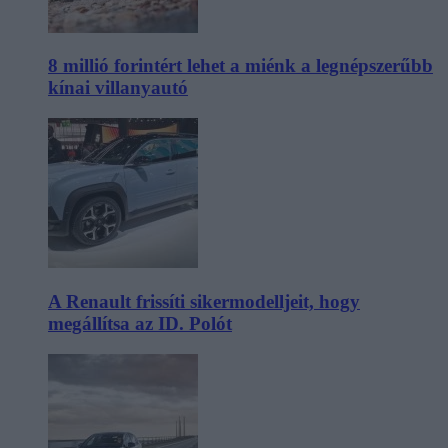
8 millió forintért lehet a miénk a legnépszerűbb
kínai villanyautó
A Renault frissíti sikermodelljeit, hogy
megállítsa az ID. Polót