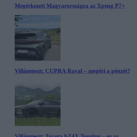
Megérkezett Magyarországra az Xpeng P7+
Villámteszt: CUPRA Raval – megéri a pénzét?
Villámteszt: Toyota bZ4X Touring – ez az,