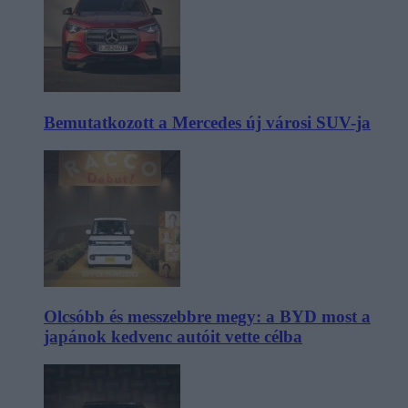
Bemutatkozott a Mercedes új városi SUV-ja
Olcsóbb és messzebbre megy: a BYD most a
japánok kedvenc autóit vette célba