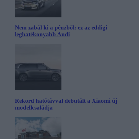
Nem zabál ki a pénzből: ez az eddigi
leghatékonyabb Audi
Rekord hatótávval debütált a Xiaomi új
modellcsaládja