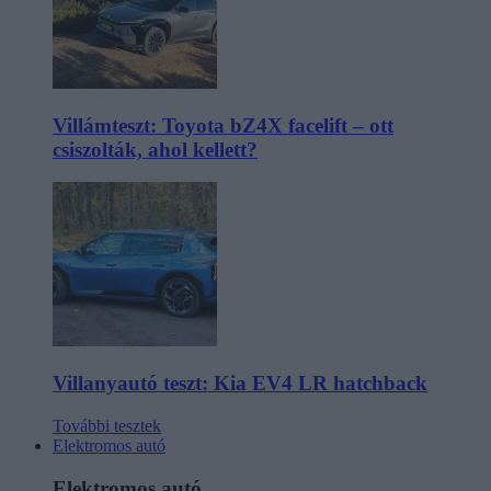
Villámteszt: Toyota bZ4X facelift – ott
csiszolták, ahol kellett?
Villanyautó teszt: Kia EV4 LR hatchback
További tesztek
Elektromos autó
Elektromos autó