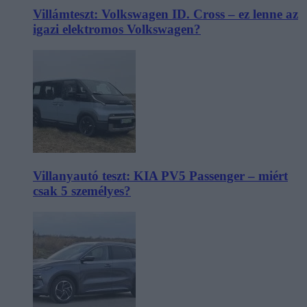
Villámteszt: Volkswagen ID. Cross – ez lenne az
igazi elektromos Volkswagen?
Villanyautó teszt: KIA PV5 Passenger – miért
csak 5 személyes?