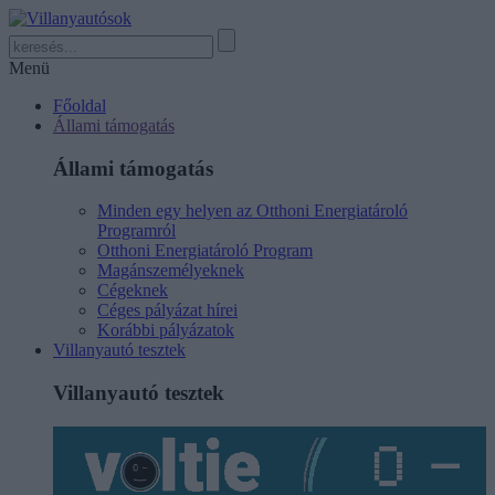
Menü
Főoldal
Állami támogatás
Állami támogatás
Minden egy helyen az Otthoni Energiatároló
Programról
Otthoni Energiatároló Program
Magánszemélyeknek
Cégeknek
Céges pályázat hírei
Korábbi pályázatok
Villanyautó tesztek
Villanyautó tesztek