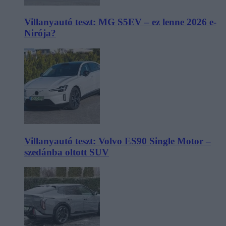
Villanyautó teszt: MG S5EV – ez lenne 2026 e-
Nirója?
Villanyautó teszt: Volvo ES90 Single Motor –
szedánba oltott SUV