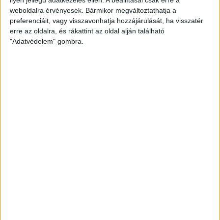
weboldalra érvényesek. Bármikor megváltoztathatja a
preferenciáit, vagy visszavonhatja hozzájárulását, ha visszatér
erre az oldalra, és rákattint az oldal alján található
"Adatvédelem" gombra.
Hoppon maradtak a villanyautós támogatási
program utolsó pályázói
Bővíti kínálatát a Cupra – érkezik az olcsóbb