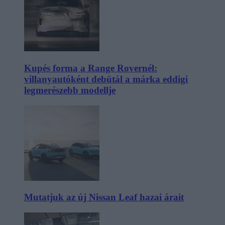
Kupés forma a Range Rovernél:
villanyautóként debütál a márka eddigi
legmerészebb modellje
Mutatjuk az új Nissan Leaf hazai árait