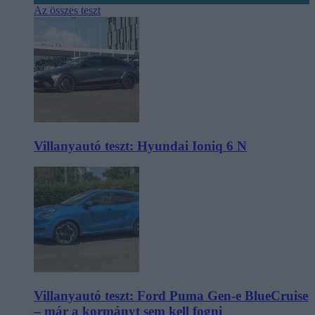
Az összes teszt
Villanyautó teszt: Hyundai Ioniq 6 N
Villanyautó teszt: Ford Puma Gen-e BlueCruise
– már a kormányt sem kell fogni