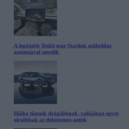
A legújabb Teslát már Starlink műholdas
antennával szerelik
Hiába tűnnek drágábbnak, valójában egyre
olcsóbbak az elektromos autók