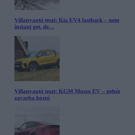
Villanyautó teszt: Kia EV4 fastback – nem
instant get, de…
Villanyautó teszt: KGM Musso EV – nehéz
zavarba hozni