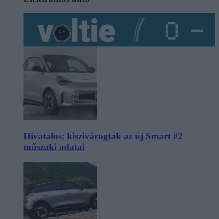
Hivatalos: kiszivárogtak az új Smart #2
műszaki adatai