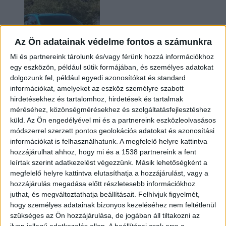
Az Ön adatainak védelme fontos a számunkra
Mi és partnereink tárolunk és/vagy férünk hozzá információkhoz
egy eszközön, például sütik formájában, és személyes adatokat
dolgozunk fel, például egyedi azonosítókat és standard
információkat, amelyeket az eszköz személyre szabott
Két év sem kellett: máris nyugdíjba küldi utolsó
hirdetésekhez és tartalomhoz, hirdetések és tartalmak
amerikai villanyautóját a Honda
méréséhez, közönségmérésekhez és szolgáltatásfejlesztéshez
küld.
Az Ön engedélyével mi és a partnereink eszközleolvasásos
módszerrel szerzett pontos geolokációs adatokat és azonosítási
információkat is felhasználhatunk. A megfelelő helyre kattintva
hozzájárulhat ahhoz, hogy mi és a 1538 partnereink a fent
leírtak szerint adatkezelést végezzünk. Másik lehetőségként a
megfelelő helyre kattintva elutasíthatja a hozzájárulást, vagy a
hozzájárulás megadása előtt részletesebb információkhoz
juthat, és megváltoztathatja beállításait.
Felhívjuk figyelmét,
hogy személyes adatainak bizonyos kezeléséhez nem feltétlenül
Kilencmillió alatt indul a legolcsóbb elektromos
szükséges az Ön hozzájárulása, de jogában áll tiltakozni az
Volkswagen
ilyen jellegű adatkezelés ellen. A beállításai csak erre a