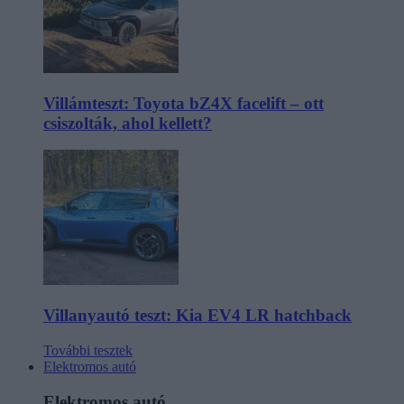
Villámteszt: Toyota bZ4X facelift – ott
csiszolták, ahol kellett?
Villanyautó teszt: Kia EV4 LR hatchback
További tesztek
Elektromos autó
Elektromos autó