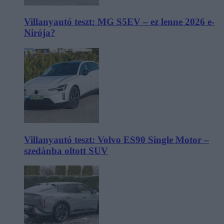
Villanyautó teszt: MG S5EV – ez lenne 2026 e-
Nirója?
Villanyautó teszt: Volvo ES90 Single Motor –
szedánba oltott SUV