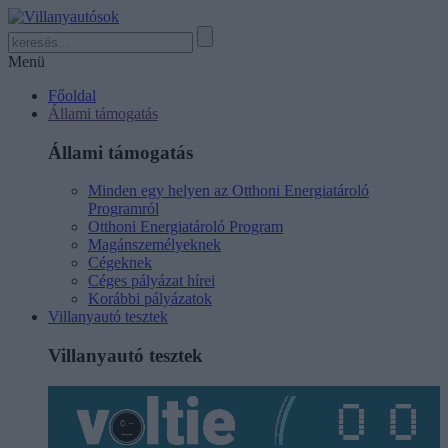
Menü
Főoldal
Állami támogatás
Állami támogatás
Minden egy helyen az Otthoni Energiatároló
Programról
Otthoni Energiatároló Program
Magánszemélyeknek
Cégeknek
Céges pályázat hírei
Korábbi pályázatok
Villanyautó tesztek
Villanyautó tesztek