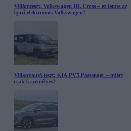
Villámteszt: Volkswagen ID. Cross – ez lenne az
igazi elektromos Volkswagen?
Villanyautó teszt: KIA PV5 Passenger – miért
csak 5 személyes?