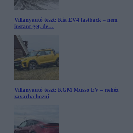
Villanyautó teszt: Kia EV4 fastback – nem
instant get, de…
Villanyautó teszt: KGM Musso EV – nehéz
zavarba hozni