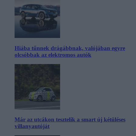
Hiába tűnnek drágábbnak, valójában egyre
olcsóbbak az elektromos autók
Már az utcákon tesztelik a smart új kétüléses
villanyautóját