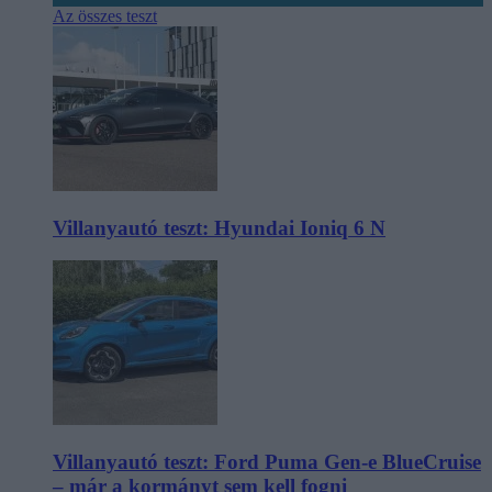
Az összes teszt
Villanyautó teszt: Hyundai Ioniq 6 N
Villanyautó teszt: Ford Puma Gen-e BlueCruise
– már a kormányt sem kell fogni