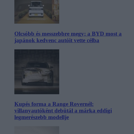
Olcsóbb és messzebbre megy: a BYD most a
japánok kedvenc autóit vette célba
Kupés forma a Range Rovernél:
villanyautóként debütál a márka eddigi
legmerészebb modellje