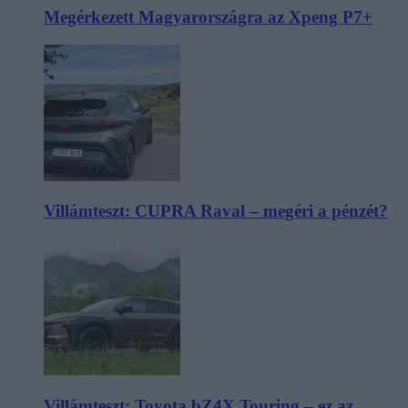
Megérkezett Magyarországra az Xpeng P7+
Villámteszt: CUPRA Raval – megéri a pénzét?
Villámteszt: Toyota bZ4X Touring – ez az,