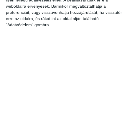
weboldalra érvényesek. Bármikor megváltoztathatja a
preferenciáit, vagy visszavonhatja hozzájárulását, ha visszatér
erre az oldalra, és rákattint az oldal alján található
"Adatvédelem" gombra.
Bővíti kínálatát a Cupra – érkezik az olcsóbb
Raval
Ennyiért nagyot szólhat: gyorsan tölthető kínai