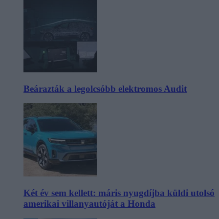
Beárazták a legolcsóbb elektromos Audit
Két év sem kellett: máris nyugdíjba küldi utolsó
amerikai villanyautóját a Honda