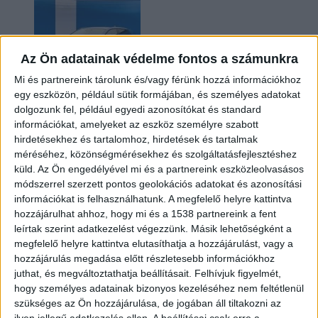
Az Ön adatainak védelme fontos a számunkra
Mi és partnereink tárolunk és/vagy férünk hozzá információkhoz
egy eszközön, például sütik formájában, és személyes adatokat
dolgozunk fel, például egyedi azonosítókat és standard
információkat, amelyeket az eszköz személyre szabott
Kilencmillió alatt indul a legolcsóbb elektromos
hirdetésekhez és tartalomhoz, hirdetések és tartalmak
Volkswagen
méréséhez, közönségmérésekhez és szolgáltatásfejlesztéshez
küld.
Az Ön engedélyével mi és a partnereink eszközleolvasásos
módszerrel szerzett pontos geolokációs adatokat és azonosítási
információkat is felhasználhatunk. A megfelelő helyre kattintva
hozzájárulhat ahhoz, hogy mi és a 1538 partnereink a fent
leírtak szerint adatkezelést végezzünk. Másik lehetőségként a
megfelelő helyre kattintva elutasíthatja a hozzájárulást, vagy a
hozzájárulás megadása előtt részletesebb információkhoz
juthat, és megváltoztathatja beállításait.
Felhívjuk figyelmét,
hogy személyes adatainak bizonyos kezeléséhez nem feltétlenül
Hoppon maradtak a villanyautós támogatási
szükséges az Ön hozzájárulása, de jogában áll tiltakozni az
program utolsó pályázói
ilyen jellegű adatkezelés ellen. A beállításai csak erre a