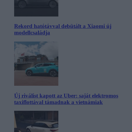
Rekord hatótávval debütált a Xiaomi új
modellcsaládja
Új riválist kapott az Uber: saját elektromos
taxiflottával támadnak a vietnámiak