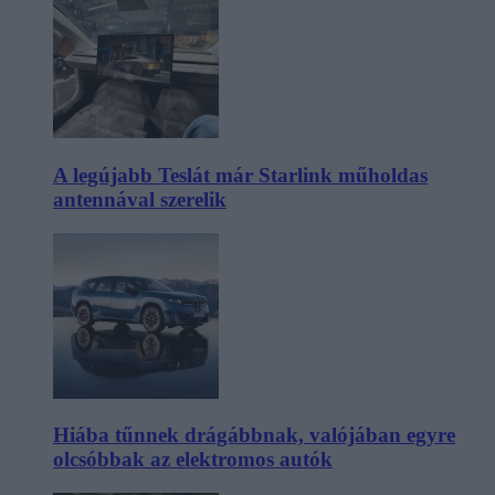
A legújabb Teslát már Starlink műholdas
antennával szerelik
Hiába tűnnek drágábbnak, valójában egyre
olcsóbbak az elektromos autók