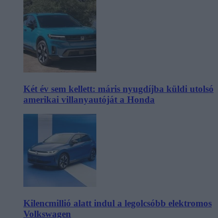
Két év sem kellett: máris nyugdíjba küldi utolsó
amerikai villanyautóját a Honda
Kilencmillió alatt indul a legolcsóbb elektromos
Volkswagen