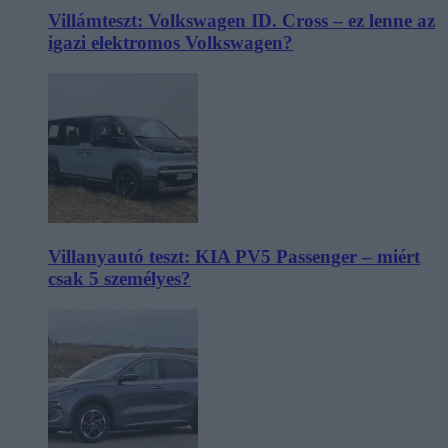
Villámteszt: Volkswagen ID. Cross – ez lenne az
igazi elektromos Volkswagen?
Villanyautó teszt: KIA PV5 Passenger – miért
csak 5 személyes?