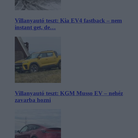
Villanyautó teszt: Kia EV4 fastback – nem
instant get, de…
Villanyautó teszt: KGM Musso EV – nehéz
zavarba hozni