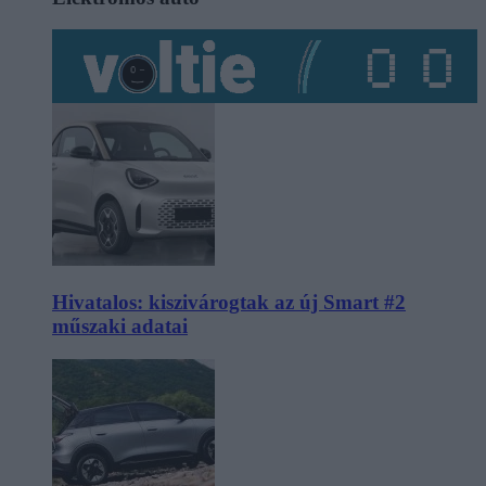
Hivatalos: kiszivárogtak az új Smart #2
műszaki adatai