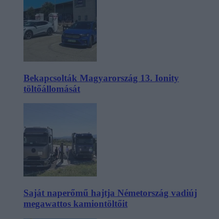
Bekapcsolták Magyarország 13. Ionity
töltőállomását
Saját naperőmű hajtja Németország vadiúj
megawattos kamiontöltőit