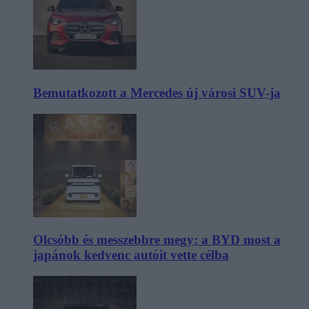
Bemutatkozott a Mercedes új városi SUV-ja
Olcsóbb és messzebbre megy: a BYD most a
japánok kedvenc autóit vette célba