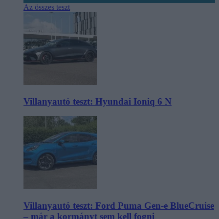
Az összes teszt
Villanyautó teszt: Hyundai Ioniq 6 N
Villanyautó teszt: Ford Puma Gen-e BlueCruise
– már a kormányt sem kell fogni