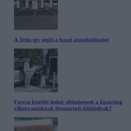
A Tesla így segíti a hazai áramhálózatot
Furcsa kísérlet indul: eltűnhetnek a kizárólag
villanyautóknak fenntartott töltőhelyek?