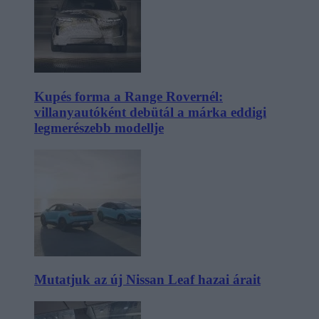
Kupés forma a Range Rovernél:
villanyautóként debütál a márka eddigi
legmerészebb modellje
Mutatjuk az új Nissan Leaf hazai árait