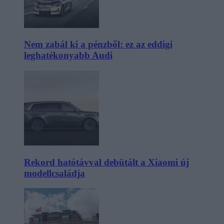
Nem zabál ki a pénzből: ez az eddigi
leghatékonyabb Audi
Rekord hatótávval debütált a Xiaomi új
modellcsaládja