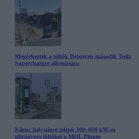
Megérkeztek a töltők Debrecen második Tesla
Supercharger állomására
Kilenc helyszínre telepít 300–600 kW-os
ultragyors töltőket a MOL Plugee