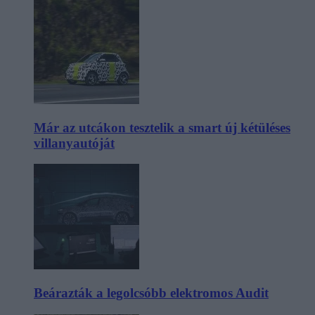
Már az utcákon tesztelik a smart új kétüléses
villanyautóját
Beárazták a legolcsóbb elektromos Audit