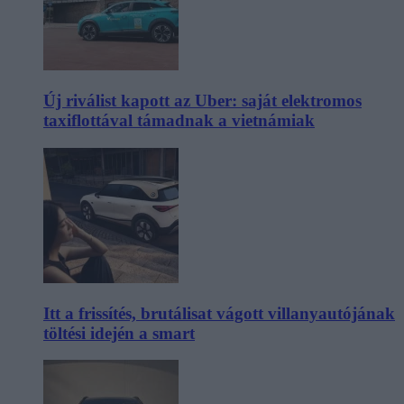
Új riválist kapott az Uber: saját elektromos
taxiflottával támadnak a vietnámiak
Itt a frissítés, brutálisat vágott villanyautójának
töltési idején a smart