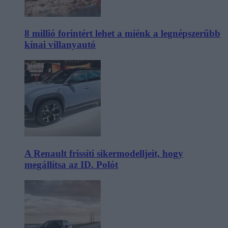
8 millió forintért lehet a miénk a legnépszerűbb
kínai villanyautó
A Renault frissíti sikermodelljeit, hogy
megállítsa az ID. Polót