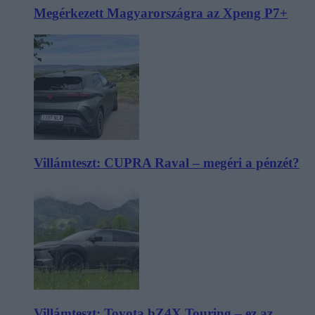
Megérkezett Magyarországra az Xpeng P7+
Villámteszt: CUPRA Raval – megéri a pénzét?
Villámteszt: Toyota bZ4X Touring – ez az,