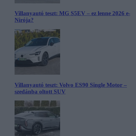
Villanyautó teszt: MG S5EV – ez lenne 2026 e-
Nirója?
Villanyautó teszt: Volvo ES90 Single Motor –
szedánba oltott SUV