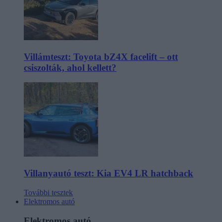
Villámteszt: Toyota bZ4X facelift – ott
csiszolták, ahol kellett?
Villanyautó teszt: Kia EV4 LR hatchback
További tesztek
Elektromos autó
Elektromos autó