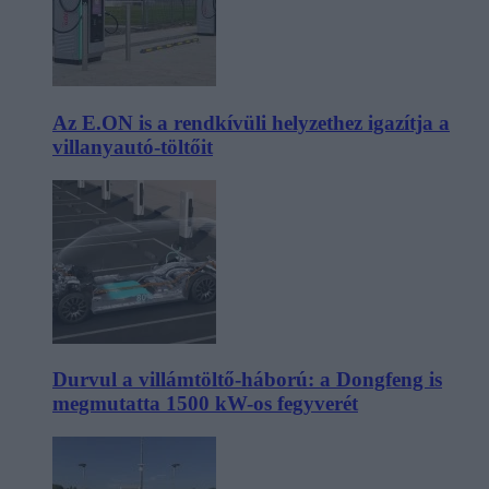
Az E.ON is a rendkívüli helyzethez igazítja a
villanyautó-töltőit
Durvul a villámtöltő-háború: a Dongfeng is
megmutatta 1500 kW-os fegyverét