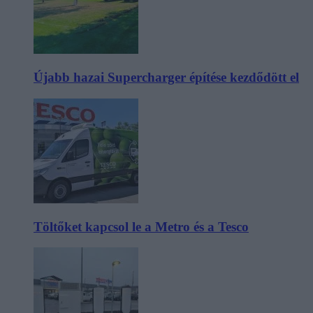
Újabb hazai Supercharger építése kezdődött el
Töltőket kapcsol le a Metro és a Tesco