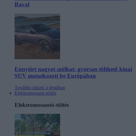
Raval
Ennyiért nagyot szólhat: gyorsan tölthető kínai
SUV mutatkozott be Európában
További cikkek a témában
Elektromosautó-töltés
Elektromosautó-töltés