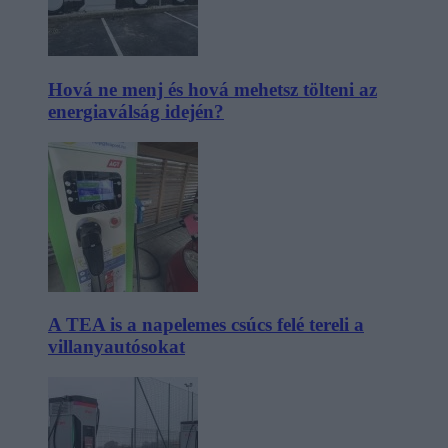
Hová ne menj és hová mehetsz tölteni az
energiaválság idején?
A TEA is a napelemes csúcs felé tereli a
villanyautósokat