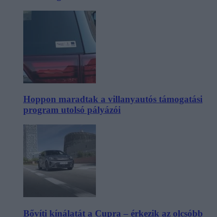
Hoppon maradtak a villanyautós támogatási
program utolsó pályázói
Bővíti kínálatát a Cupra – érkezik az olcsóbb