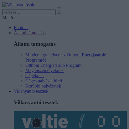
Menü
Főoldal
Állami támogatás
Állami támogatás
Minden egy helyen az Otthoni Energiatároló
Programról
Otthoni Energiatároló Program
Magánszemélyeknek
Cégeknek
Céges pályázat hírei
Korábbi pályázatok
Villanyautó tesztek
Villanyautó tesztek