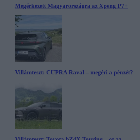
Megérkezett Magyarországra az Xpeng P7+
Villámteszt: CUPRA Raval – megéri a pénzét?
Villámteszt: Toyota bZ4X Touring – ez az,