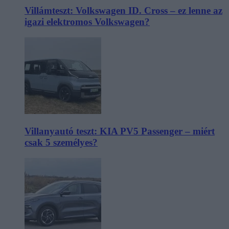
Villámteszt: Volkswagen ID. Cross – ez lenne az
igazi elektromos Volkswagen?
Villanyautó teszt: KIA PV5 Passenger – miért
csak 5 személyes?