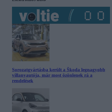
Sorozatgyártásba került a Škoda legnagyobb
villanyautója, már most özönlenek rá a
rendelések