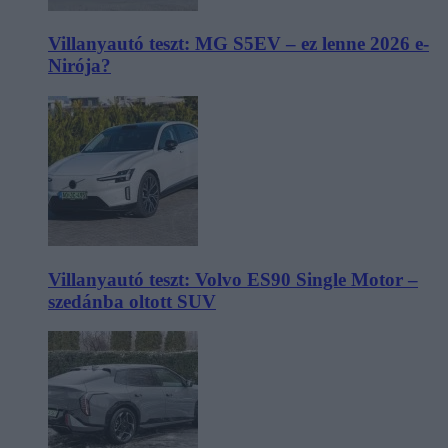
Villanyautó teszt: MG S5EV – ez lenne 2026 e-
Nirója?
Villanyautó teszt: Volvo ES90 Single Motor –
szedánba oltott SUV