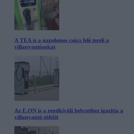
A TEA is a napelemes csúcs felé tereli a
villanyautósokat
Az E.ON is a rendkívüli helyzethez igazítja a
villanyautó-töltőit