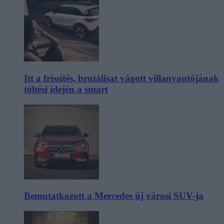
Itt a frissítés, brutálisat vágott villanyautójának
töltési idején a smart
Bemutatkozott a Mercedes új városi SUV-ja