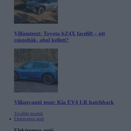
Villámteszt: Toyota bZ4X facelift – ott
csiszolták, ahol kellett?
Villanyautó teszt: Kia EV4 LR hatchback
További tesztek
Elektromos autó
Elektromos autó