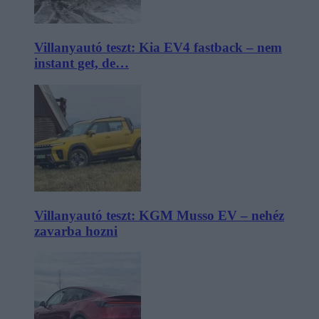
Villanyautó teszt: Kia EV4 fastback – nem
instant get, de…
Villanyautó teszt: KGM Musso EV – nehéz
zavarba hozni