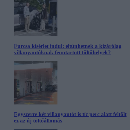
Furcsa kísérlet indul: eltűnhetnek a kizárólag
villanyautóknak fenntartott töltőhelyek?
Egyszerre két villanyautót is tíz perc alatt feltölt
ez az új töltőállomás