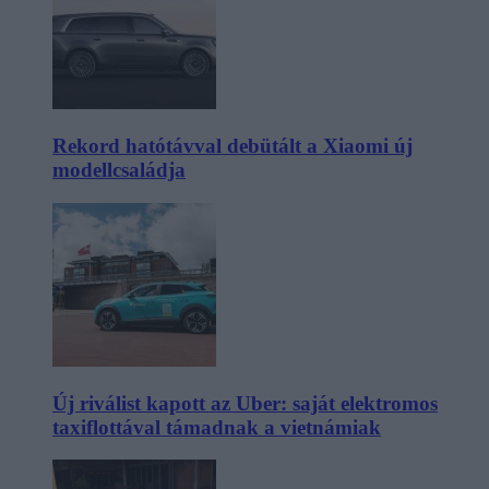
Rekord hatótávval debütált a Xiaomi új
modellcsaládja
Új riválist kapott az Uber: saját elektromos
taxiflottával támadnak a vietnámiak