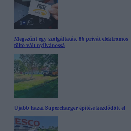
Megszűnt egy szolgáltatás, 86 privát elektromos
töltő vált nyilvánossá
Újabb hazai Supercharger építése kezdődött el