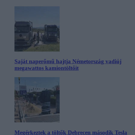
Saját naperőmű hajtja Németország vadiúj
megawattos kamiontöltőit
Megérkeztek a töltők Debrecen második Tesla