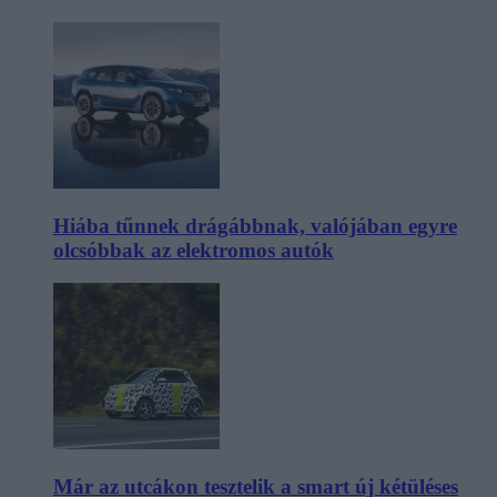
Hiába tűnnek drágábbnak, valójában egyre
olcsóbbak az elektromos autók
Már az utcákon tesztelik a smart új kétüléses