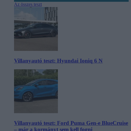
Az összes teszt
Villanyautó teszt: Hyundai Ioniq 6 N
Villanyautó teszt: Ford Puma Gen-e BlueCruise
– már a kormányt sem kell fogni