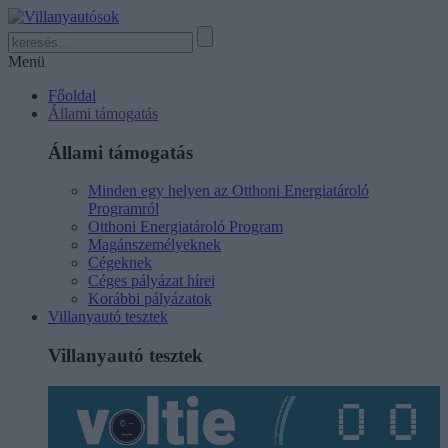
Menü
Főoldal
Állami támogatás
Állami támogatás
Minden egy helyen az Otthoni Energiatároló
Programról
Otthoni Energiatároló Program
Magánszemélyeknek
Cégeknek
Céges pályázat hírei
Korábbi pályázatok
Villanyautó tesztek
Villanyautó tesztek