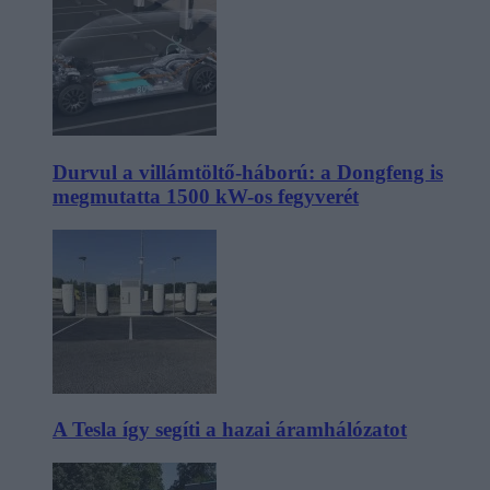
Durvul a villámtöltő-háború: a Dongfeng is
megmutatta 1500 kW-os fegyverét
A Tesla így segíti a hazai áramhálózatot