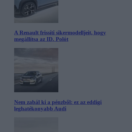
A Renault frissíti sikermodelljeit, hogy
megállítsa az ID. Polót
Nem zabál ki a pénzből: ez az eddigi
leghatékonyabb Audi