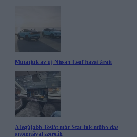
Mutatjuk az új Nissan Leaf hazai árait
A legújabb Teslát már Starlink műholdas
antennával szerelik