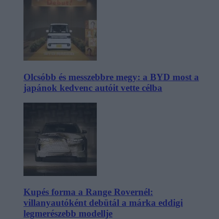
Olcsóbb és messzebbre megy: a BYD most a
japánok kedvenc autóit vette célba
Kupés forma a Range Rovernél:
villanyautóként debütál a márka eddigi
legmerészebb modellje