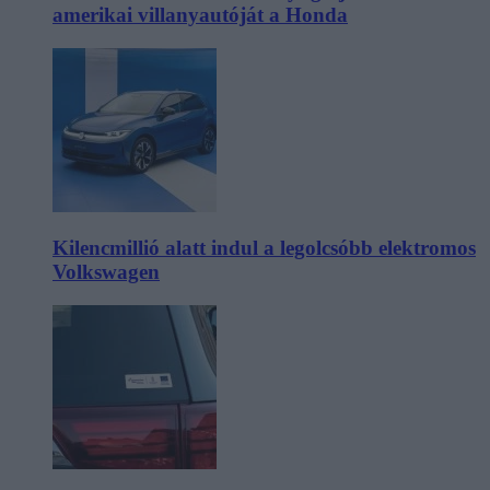
amerikai villanyautóját a Honda
Kilencmillió alatt indul a legolcsóbb elektromos
Volkswagen