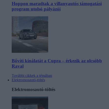
Hoppon maradtak a villanyautós támogatási
program utolsó pályázói
Bővíti kínálatát a Cupra – érkezik az olcsóbb
Raval
További cikkek a témában
Elektromosautó-töltés
Elektromosautó-töltés