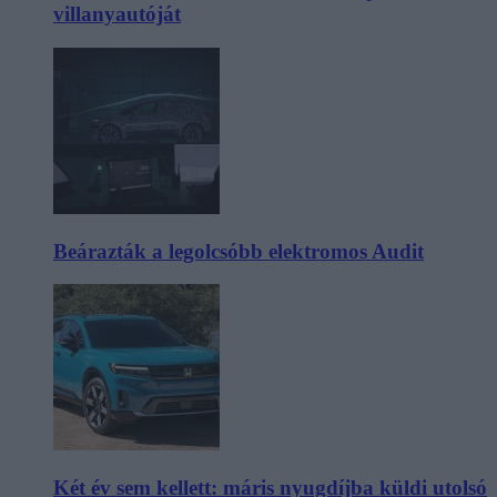
villanyautóját
Beárazták a legolcsóbb elektromos Audit
Két év sem kellett: máris nyugdíjba küldi utolsó