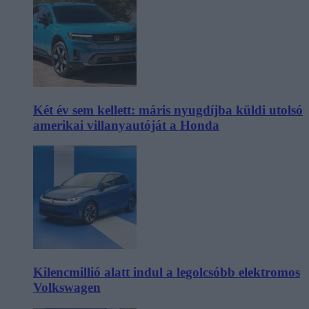
Két év sem kellett: máris nyugdíjba küldi utolsó
amerikai villanyautóját a Honda
Kilencmillió alatt indul a legolcsóbb elektromos
Volkswagen