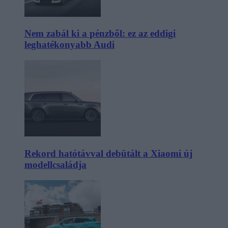
Nem zabál ki a pénzből: ez az eddigi
leghatékonyabb Audi
Rekord hatótávval debütált a Xiaomi új
modellcsaládja