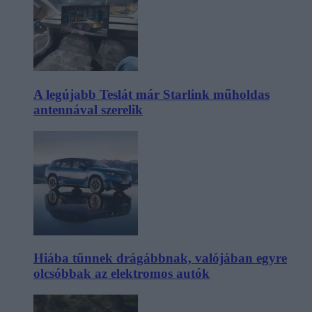
A legújabb Teslát már Starlink műholdas
antennával szerelik
Hiába tűnnek drágábbnak, valójában egyre
olcsóbbak az elektromos autók