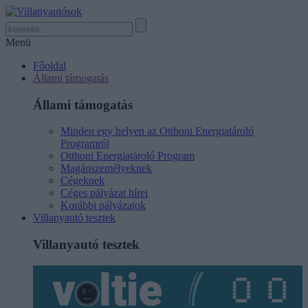
Menü
Főoldal
Állami támogatás
Állami támogatás
Minden egy helyen az Otthoni Energiatároló
Programról
Otthoni Energiatároló Program
Magánszemélyeknek
Cégeknek
Céges pályázat hírei
Korábbi pályázatok
Villanyautó tesztek
Villanyautó tesztek