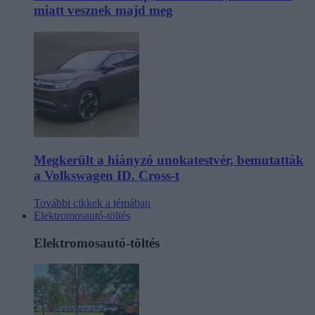
miatt vesznek majd meg
Megkerült a hiányzó unokatestvér, bemutatták
a Volkswagen ID. Cross-t
További cikkek a témában
Elektromosautó-töltés
Elektromosautó-töltés