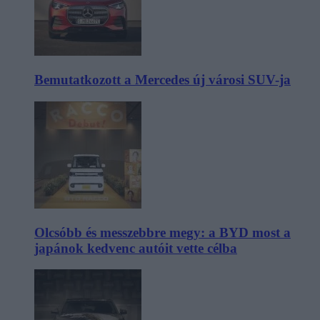
Bemutatkozott a Mercedes új városi SUV-ja
Olcsóbb és messzebbre megy: a BYD most a
japánok kedvenc autóit vette célba