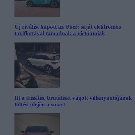
Új riválist kapott az Uber: saját elektromos
taxiflottával támadnak a vietnámiak
Itt a frissítés, brutálisat vágott villanyautójának
töltési idején a smart