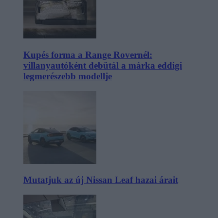
Kupés forma a Range Rovernél:
villanyautóként debütál a márka eddigi
legmerészebb modellje
Mutatjuk az új Nissan Leaf hazai árait