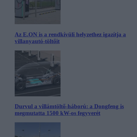
Az E.ON is a rendkívüli helyzethez igazítja a
villanyautó-töltőit
Durvul a villámtöltő-háború: a Dongfeng is
megmutatta 1500 kW-os fegyverét