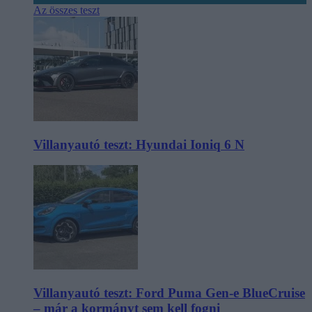
Az összes teszt
Villanyautó teszt: Hyundai Ioniq 6 N
Villanyautó teszt: Ford Puma Gen-e BlueCruise
– már a kormányt sem kell fogni