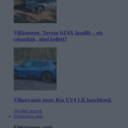
Villámteszt: Toyota bZ4X facelift – ott
csiszolták, ahol kellett?
Villanyautó teszt: Kia EV4 LR hatchback
További tesztek
Elektromos autó
Elektromos autó