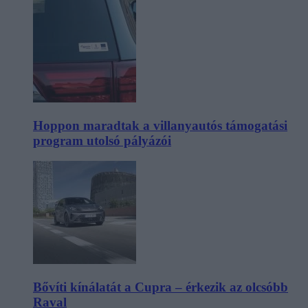
Hoppon maradtak a villanyautós támogatási
program utolsó pályázói
Bővíti kínálatát a Cupra – érkezik az olcsóbb
Raval