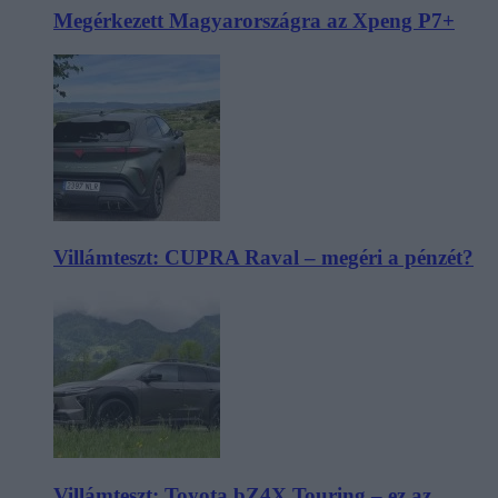
Megérkezett Magyarországra az Xpeng P7+
Villámteszt: CUPRA Raval – megéri a pénzét?
Villámteszt: Toyota bZ4X Touring – ez az,