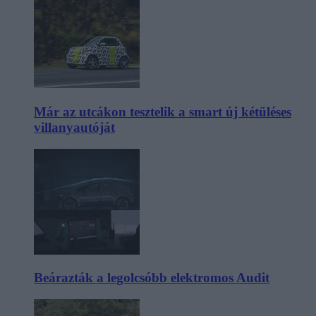
Már az utcákon tesztelik a smart új kétüléses
villanyautóját
Beárazták a legolcsóbb elektromos Audit