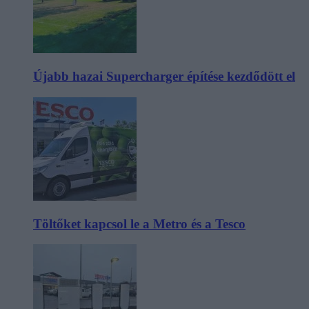
Újabb hazai Supercharger építése kezdődött el
Töltőket kapcsol le a Metro és a Tesco