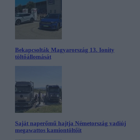
Bekapcsolták Magyarország 13. Ionity
töltőállomását
Saját naperőmű hajtja Németország vadiúj
megawattos kamiontöltőit