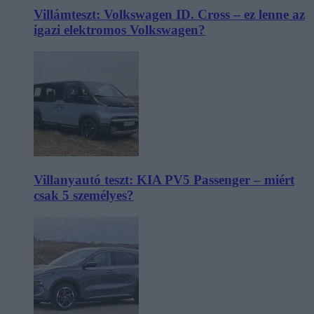
Villámteszt: Volkswagen ID. Cross – ez lenne az
igazi elektromos Volkswagen?
Villanyautó teszt: KIA PV5 Passenger – miért
csak 5 személyes?