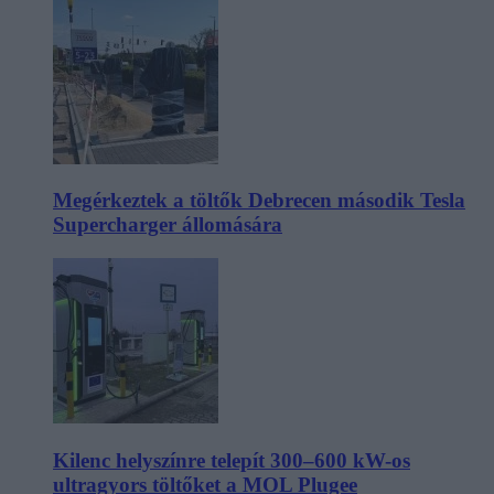
Megérkeztek a töltők Debrecen második Tesla
Supercharger állomására
Kilenc helyszínre telepít 300–600 kW-os
ultragyors töltőket a MOL Plugee