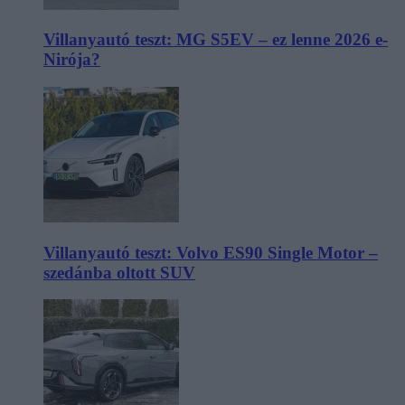
Villanyautó teszt: MG S5EV – ez lenne 2026 e-
Nirója?
Villanyautó teszt: Volvo ES90 Single Motor –
szedánba oltott SUV