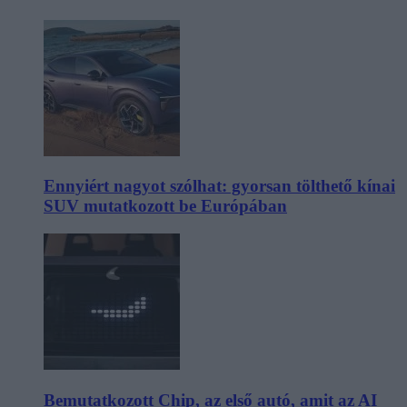
Ennyiért nagyot szólhat: gyorsan tölthető kínai
SUV mutatkozott be Európában
Bemutatkozott Chip, az első autó, amit az AI