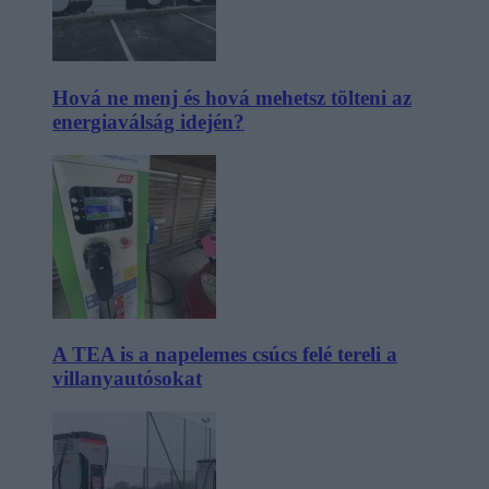
Hová ne menj és hová mehetsz tölteni az
energiaválság idején?
A TEA is a napelemes csúcs felé tereli a
villanyautósokat