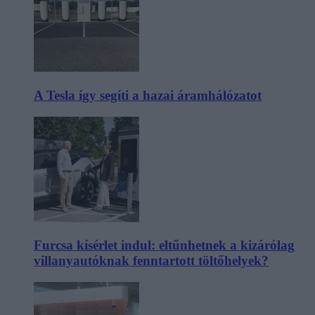
A Tesla így segíti a hazai áramhálózatot
Furcsa kísérlet indul: eltűnhetnek a kizárólag
villanyautóknak fenntartott töltőhelyek?