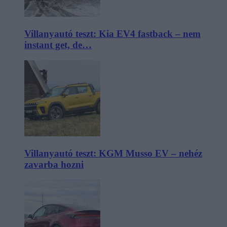
Villanyautó teszt: Kia EV4 fastback – nem
instant get, de…
Villanyautó teszt: KGM Musso EV – nehéz
zavarba hozni