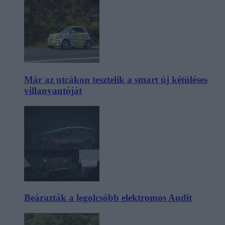
Már az utcákon tesztelik a smart új kétüléses
villanyautóját
Beárazták a legolcsóbb elektromos Audit