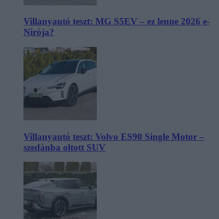
Villanyautó teszt: MG S5EV – ez lenne 2026 e-
Nirója?
Villanyautó teszt: Volvo ES90 Single Motor –
szedánba oltott SUV