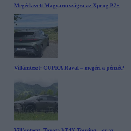
Megérkezett Magyarországra az Xpeng P7+
Villámteszt: CUPRA Raval – megéri a pénzét?
Villámteszt: Toyota bZ4X Touring – ez az,