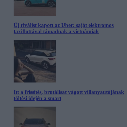
Új riválist kapott az Uber: saját elektromos
taxiflottával támadnak a vietnámiak
Itt a frissítés, brutálisat vágott villanyautójának
töltési idején a smart