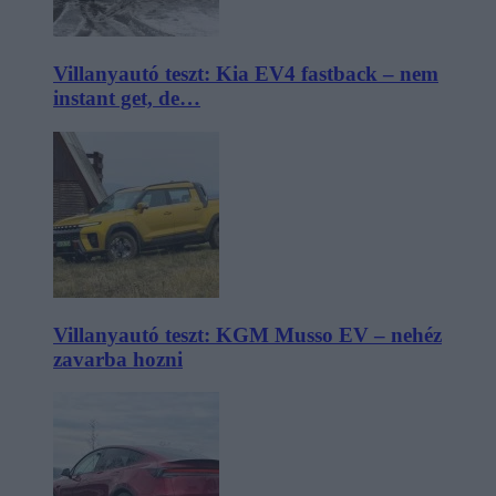
Villanyautó teszt: Kia EV4 fastback – nem
instant get, de…
Villanyautó teszt: KGM Musso EV – nehéz
zavarba hozni