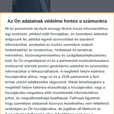
Az Ön adatainak védelme fontos a számunkra
Mi és partnereink tárolunk és/vagy férünk hozzá információkhoz
egy eszközön, például sütik formájában, és személyes adatokat
dolgozunk fel, például egyedi azonosítókat és standard
információkat, amelyeket az eszköz személyre szabott
Hoppon maradtak a villanyautós támogatási
hirdetésekhez és tartalomhoz, hirdetések és tartalmak
program utolsó pályázói
méréséhez, közönségmérésekhez és szolgáltatásfejlesztéshez
küld.
Az Ön engedélyével mi és a partnereink eszközleolvasásos
módszerrel szerzett pontos geolokációs adatokat és azonosítási
információkat is felhasználhatunk. A megfelelő helyre kattintva
hozzájárulhat ahhoz, hogy mi és a 1538 partnereink a fent
leírtak szerint adatkezelést végezzünk. Másik lehetőségként a
megfelelő helyre kattintva elutasíthatja a hozzájárulást, vagy a
hozzájárulás megadása előtt részletesebb információkhoz
juthat, és megváltoztathatja beállításait.
Felhívjuk figyelmét,
hogy személyes adatainak bizonyos kezeléséhez nem feltétlenül
Bővíti kínálatát a Cupra – érkezik az olcsóbb
szükséges az Ön hozzájárulása, de jogában áll tiltakozni az
Raval
ilyen jellegű adatkezelés ellen. A beállításai csak erre a