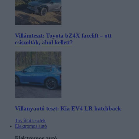
Villámteszt: Toyota bZ4X facelift – ott
csiszolták, ahol kellett?
Villanyautó teszt: Kia EV4 LR hatchback
További tesztek
Elektromos autó
Elektromos autó