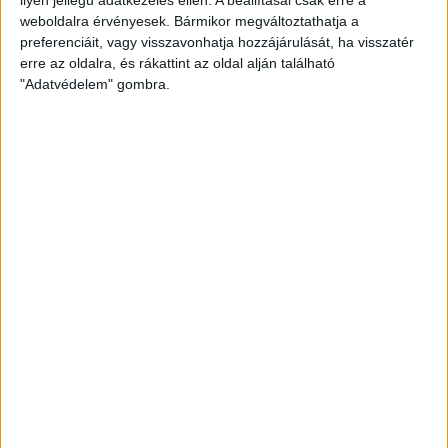
weboldalra érvényesek. Bármikor megváltoztathatja a
preferenciáit, vagy visszavonhatja hozzájárulását, ha visszatér
erre az oldalra, és rákattint az oldal alján található
"Adatvédelem" gombra.
Ennyiért nagyot szólhat: gyorsan tölthető kínai
SUV mutatkozott be Európában
Bemutatkozott Chip, az első autó, amit az AI