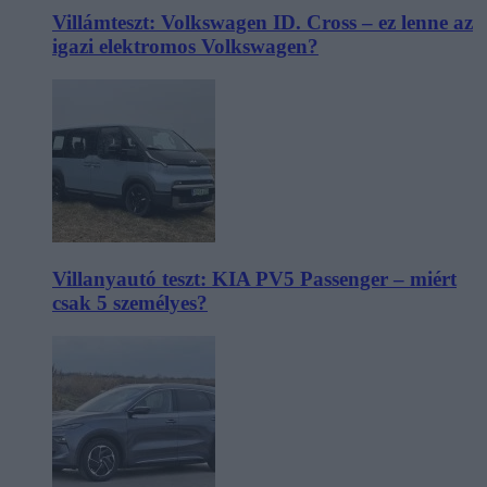
Villámteszt: Volkswagen ID. Cross – ez lenne az
igazi elektromos Volkswagen?
Villanyautó teszt: KIA PV5 Passenger – miért
csak 5 személyes?