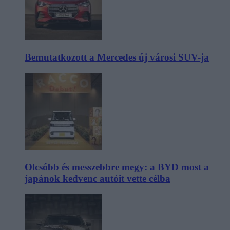
Bemutatkozott a Mercedes új városi SUV-ja
Olcsóbb és messzebbre megy: a BYD most a
japánok kedvenc autóit vette célba