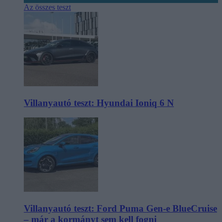
Az összes teszt
Villanyautó teszt: Hyundai Ioniq 6 N
Villanyautó teszt: Ford Puma Gen-e BlueCruise
– már a kormányt sem kell fogni