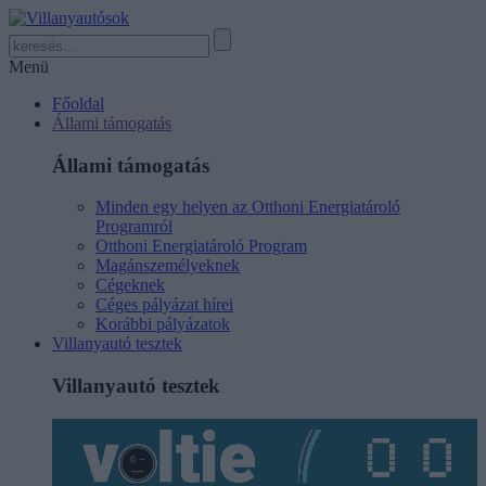
Menü
Főoldal
Állami támogatás
Állami támogatás
Minden egy helyen az Otthoni Energiatároló
Programról
Otthoni Energiatároló Program
Magánszemélyeknek
Cégeknek
Céges pályázat hírei
Korábbi pályázatok
Villanyautó tesztek
Villanyautó tesztek