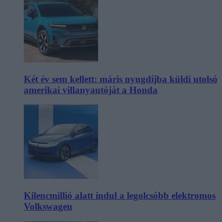
Két év sem kellett: máris nyugdíjba küldi utolsó
amerikai villanyautóját a Honda
Kilencmillió alatt indul a legolcsóbb elektromos
Volkswagen