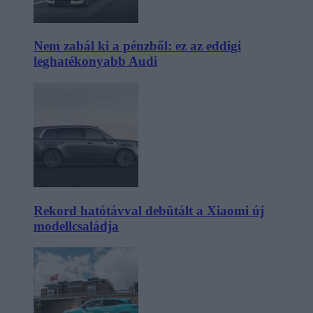
Nem zabál ki a pénzből: ez az eddigi
leghatékonyabb Audi
Rekord hatótávval debütált a Xiaomi új
modellcsaládja