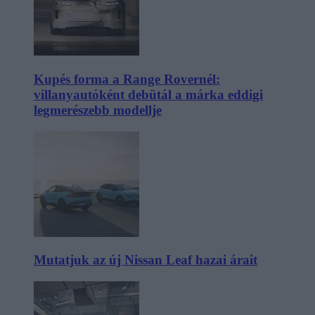
Kupés forma a Range Rovernél:
villanyautóként debütál a márka eddigi
legmerészebb modellje
Mutatjuk az új Nissan Leaf hazai árait