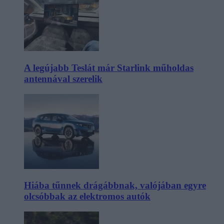
A legújabb Teslát már Starlink műholdas
antennával szerelik
Hiába tűnnek drágábbnak, valójában egyre
olcsóbbak az elektromos autók