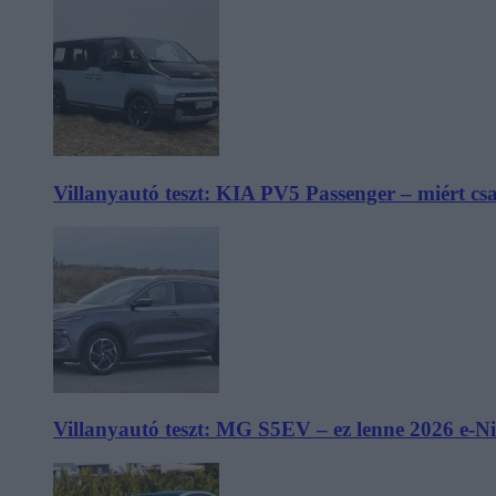
Villanyautó teszt: KIA PV5 Passenger – miért cs
Villanyautó teszt: MG S5EV – ez lenne 2026 e-N