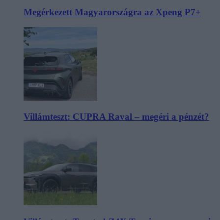
Megérkezett Magyarországra az Xpeng P7+
Villámteszt: CUPRA Raval – megéri a pénzét?