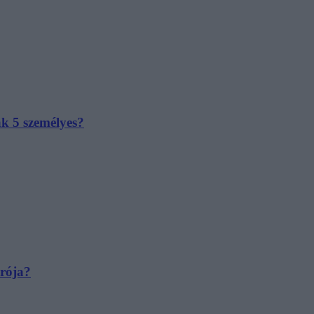
ak 5 személyes?
irója?