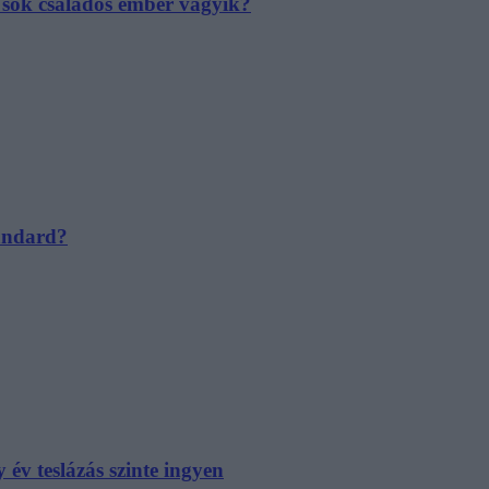
e sok családos ember vágyik?
tandard?
év teslázás szinte ingyen