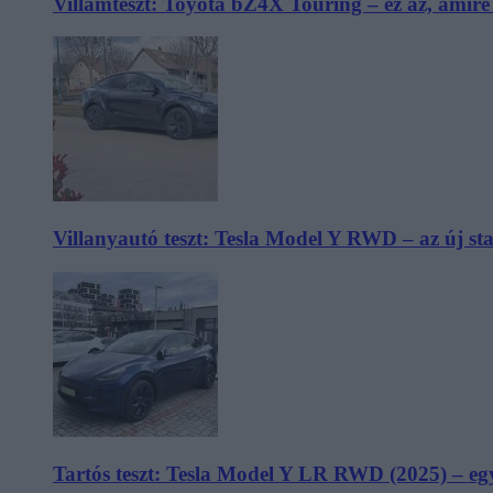
Villámteszt: Toyota bZ4X Touring – ez az, amir
Villanyautó teszt: Tesla Model Y RWD – az új s
Tartós teszt: Tesla Model Y LR RWD (2025) – egy 