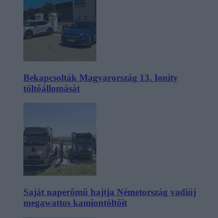
Bekapcsolták Magyarország 13. Ionity
töltőállomását
Saját naperőmű hajtja Németország vadiúj
megawattos kamiontöltőit