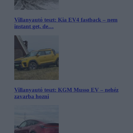
Villanyautó teszt: Kia EV4 fastback – nem
instant get, de…
Villanyautó teszt: KGM Musso EV – nehéz
zavarba hozni