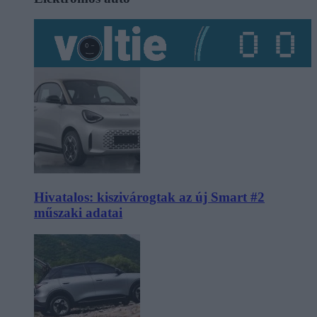
Hivatalos: kiszivárogtak az új Smart #2
műszaki adatai