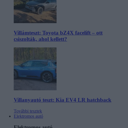
Villámteszt: Toyota bZ4X facelift – ott
csiszolták, ahol kellett?
Villanyautó teszt: Kia EV4 LR hatchback
További tesztek
Elektromos autó
Elektromos autó