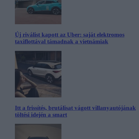
Új riválist kapott az Uber: saját elektromos
taxiflottával támadnak a vietnámiak
Itt a frissítés, brutálisat vágott villanyautójának
töltési idején a smart