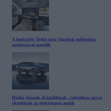
A legújabb Teslát már Starlink műholdas
antennával szerelik
Hiába tűnnek drágábbnak, valójában egyre
olcsóbbak az elektromos autók