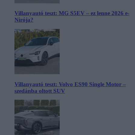
Villanyautó teszt: MG S5EV – ez lenne 2026 e-
Nirója?
Villanyautó teszt: Volvo ES90 Single Motor –
szedánba oltott SUV