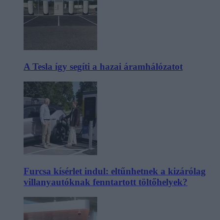
A Tesla így segíti a hazai áramhálózatot
Furcsa kísérlet indul: eltűnhetnek a kizárólag
villanyautóknak fenntartott töltőhelyek?