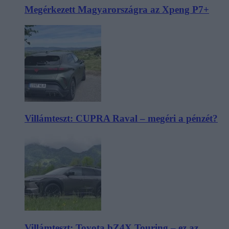
Megérkezett Magyarországra az Xpeng P7+
Villámteszt: CUPRA Raval – megéri a pénzét?
Villámteszt: Toyota bZ4X Touring – ez az,