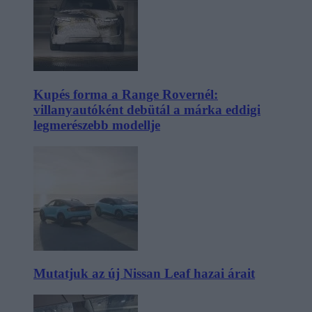
Kupés forma a Range Rovernél:
villanyautóként debütál a márka eddigi
legmerészebb modellje
Mutatjuk az új Nissan Leaf hazai árait