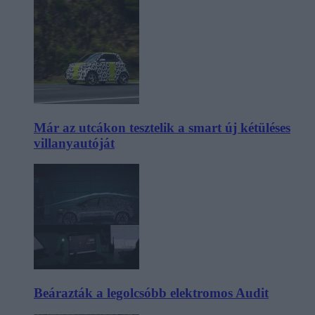
Már az utcákon tesztelik a smart új kétüléses
villanyautóját
Beárazták a legolcsóbb elektromos Audit