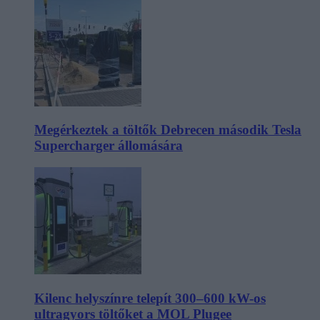
Megérkeztek a töltők Debrecen második Tesla
Supercharger állomására
Kilenc helyszínre telepít 300–600 kW-os
ultragyors töltőket a MOL Plugee