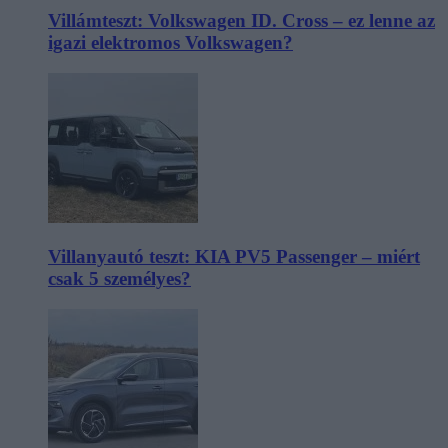
Villámteszt: Volkswagen ID. Cross – ez lenne az
igazi elektromos Volkswagen?
Villanyautó teszt: KIA PV5 Passenger – miért
csak 5 személyes?