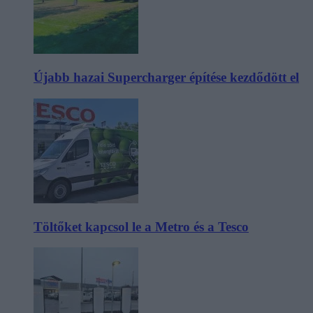
Újabb hazai Supercharger építése kezdődött el
Töltőket kapcsol le a Metro és a Tesco