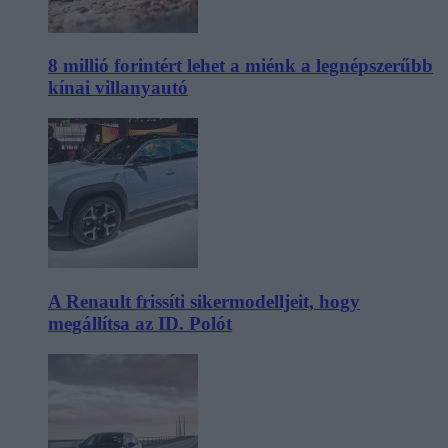
8 millió forintért lehet a miénk a legnépszerűbb
kínai villanyautó
A Renault frissíti sikermodelljeit, hogy
megállítsa az ID. Polót