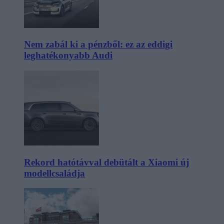
Nem zabál ki a pénzből: ez az eddigi
leghatékonyabb Audi
Rekord hatótávval debütált a Xiaomi új
modellcsaládja