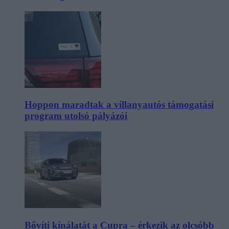
Hoppon maradtak a villanyautós támogatási
program utolsó pályázói
Bővíti kínálatát a Cupra – érkezik az olcsóbb