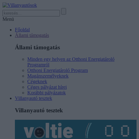
Menü
Főoldal
Állami támogatás
Állami támogatás
Minden egy helyen az Otthoni Energiatároló
Programról
Otthoni Energiatároló Program
Magánszemélyeknek
Cégeknek
Céges pályázat hírei
Korábbi pályázatok
Villanyautó tesztek
Villanyautó tesztek