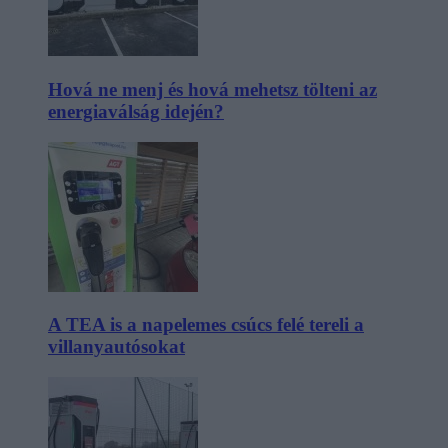
Hová ne menj és hová mehetsz tölteni az
energiaválság idején?
A TEA is a napelemes csúcs felé tereli a
villanyautósokat