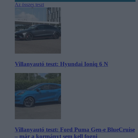
Az összes teszt
Villanyautó teszt: Hyundai Ioniq 6 N
Villanyautó teszt: Ford Puma Gen-e BlueCruise
– már a kormányt sem kell fogni