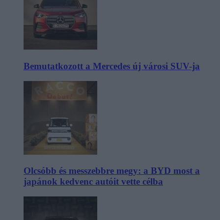
Bemutatkozott a Mercedes új városi SUV-ja
Olcsóbb és messzebbre megy: a BYD most a
japánok kedvenc autóit vette célba