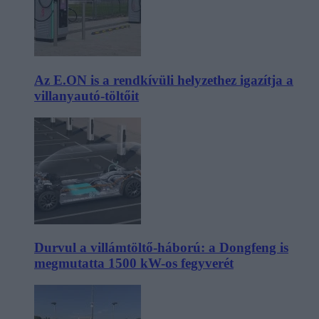
Az E.ON is a rendkívüli helyzethez igazítja a
villanyautó-töltőit
Durvul a villámtöltő-háború: a Dongfeng is
megmutatta 1500 kW-os fegyverét