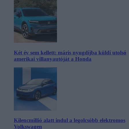
Két év sem kellett: máris nyugdíjba küldi utolsó
amerikai villanyautóját a Honda
Kilencmillió alatt indul a legolcsóbb elektromos
Volkswagen