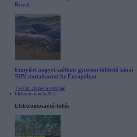
Raval
Ennyiért nagyot szólhat: gyorsan tölthető kínai
SUV mutatkozott be Európában
További cikkek a témában
Elektromosautó-töltés
Elektromosautó-töltés